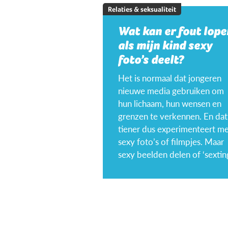
Relaties & seksualiteit
Wat kan er fout lope
als mijn kind sexy
foto’s deelt?
Het is normaal dat jongeren
nieuwe media gebruiken om
hun lichaam, hun wensen en
grenzen te verkennen. En dat
tiener dus experimenteert m
sexy foto’s of filmpjes. Maar
sexy beelden delen of ‘sextin
houdt een aantal risico’s in.