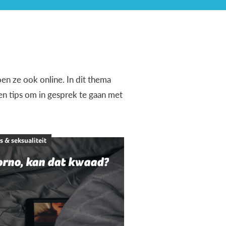
en ze ook online. In dit thema
en tips om in gesprek te gaan met
s & seksualiteit
orno, kan dat kwaad?