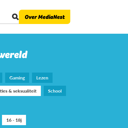
Over MediaNest
 wereld
Gaming
Lezen
ties & seksualiteit
School
16 - 18j