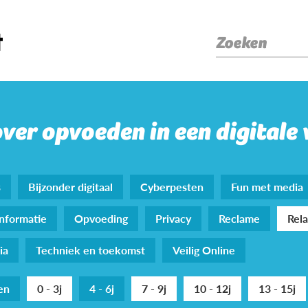
Zoeken
over opvoeden in een digitale
s
Bijzonder digitaal
Cyberpesten
Fun met media
nformatie
Opvoeding
Privacy
Reclame
Rela
ia
Techniek en toekomst
Veilig Online
den
0 - 3j
4 - 6j
7 - 9j
10 - 12j
13 - 15j