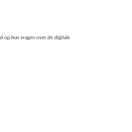
 op hun vragen over de digitale