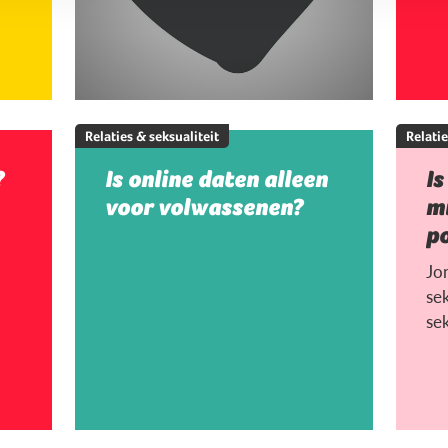
Relaties & seksualiteit
Relatie
?
Is online daten alleen
Is
voor volwassenen?
mi
p
Jo
sek
se