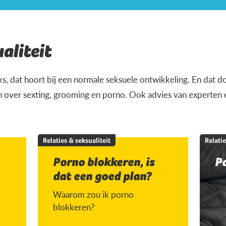
aliteit
, dat hoort bij een normale seksuele ontwikkeling. En dat do
n over sexting, grooming en porno. Ook advies van experten 
Relaties & seksualiteit
Relatie
Porno blokkeren, is
P
dat een goed plan?
Waarom zou ik porno
blokkeren?