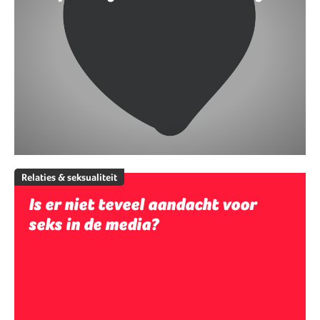
Relaties & seksualiteit
Is er niet teveel aandacht voor
seks in de media?