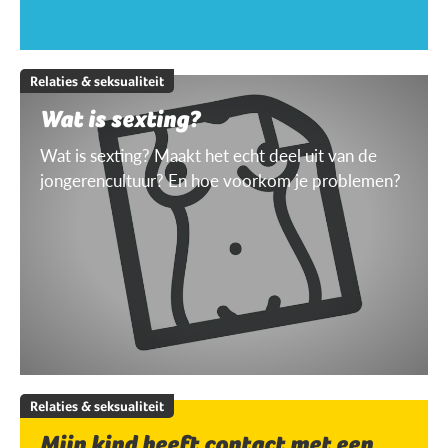
Relaties & seksualiteit
Wat is sexting?
Wat is sexting? Maakt het echt deel uit van de
jongerencultuur? En hoe voorkom je problemen?
Relaties & seksualiteit
Mijn kind heeft contact met een