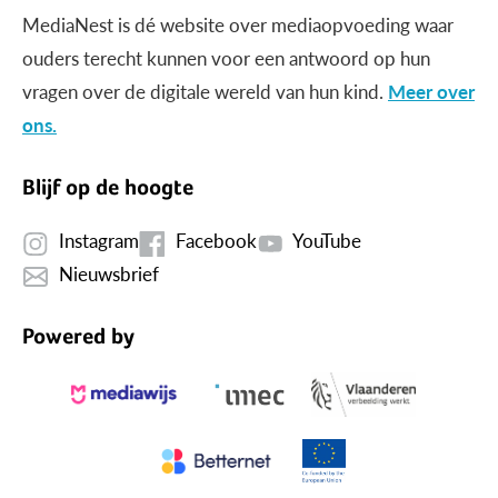
MediaNest is dé website over mediaopvoeding waar
ouders terecht kunnen voor een antwoord op hun
vragen over de digitale wereld van hun kind.
Meer over
ons.
Blijf op de hoogte
Instagram
Facebook
YouTube
Nieuwsbrief
Powered by