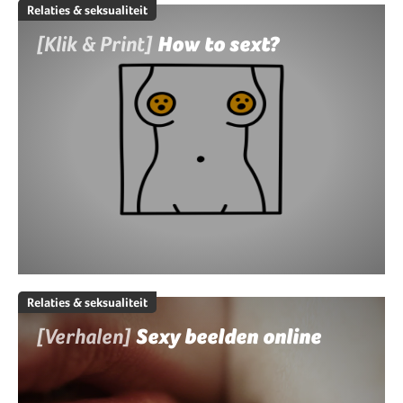
Relaties & seksualiteit
[Klik & Print]
How to sext?
Relaties & seksualiteit
[Verhalen]
Sexy beelden online