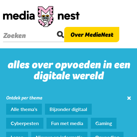
Overslaan
en
naar
de
Over MediaNest
Zoeken
inhoud
gaan
alles over opvoeden in een
digitale wereld
Ontdek per thema
Alle thema's
Bijzonder digitaal
Cyberpesten
Fun met media
Gaming