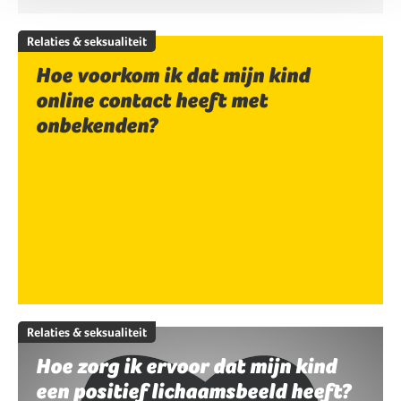
Relaties & seksualiteit
Hoe voorkom ik dat mijn kind
online contact heeft met
onbekenden?
Relaties & seksualiteit
Hoe zorg ik ervoor dat mijn kind
een positief lichaamsbeeld heeft?