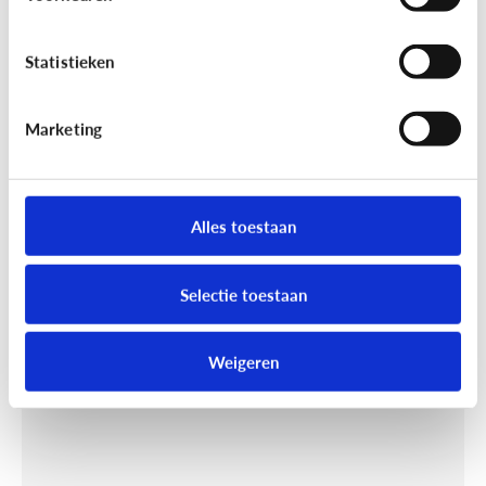
Statistieken
Marketing
Relaties & seksualiteit
Hoe maak ik mijn kind weerbaar
Alles toestaan
tegen misbruik door onbekenden?
Selectie toestaan
Weigeren