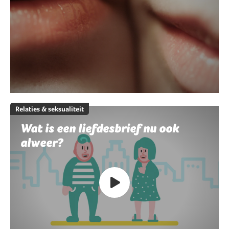
Relaties & seksualiteit
Wat is een liefdesbrief nu ook
alweer?