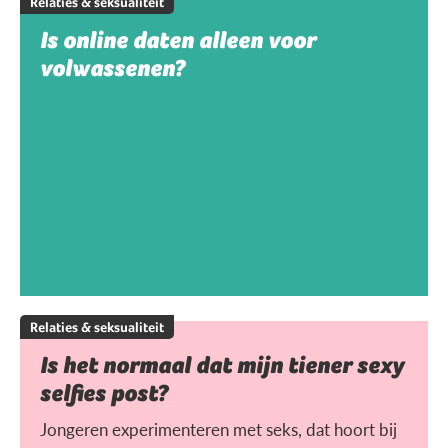
Relaties & seksualiteit
Is online daten alleen voor
volwassenen?
Relaties & seksualiteit
Is het normaal dat mijn tiener sexy
selfies post?
Jongeren experimenteren met seks, dat hoort bij