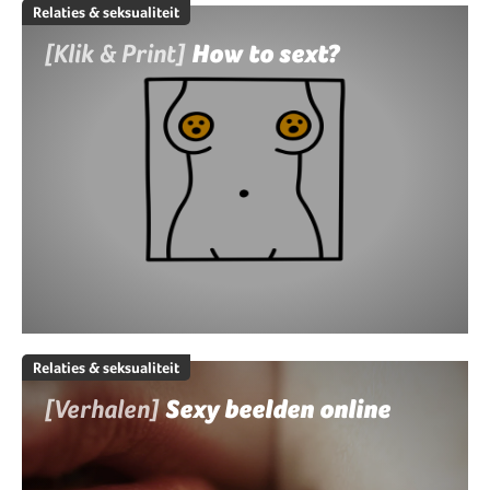
Relaties & seksualiteit
[Klik & Print]
How to sext?
Relaties & seksualiteit
[Verhalen]
Sexy beelden online