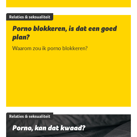
Relaties & seksualiteit
Porno blokkeren, is dat een goed
plan?
Waarom zou ik porno blokkeren?
Relaties & seksualiteit
Porno, kan dat kwaad?