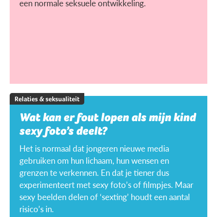
een normale seksuele ontwikkeling.
Relaties & seksualiteit
Wat kan er fout lopen als mijn kind
sexy foto’s deelt?
Het is normaal dat jongeren nieuwe media
gebruiken om hun lichaam, hun wensen en
grenzen te verkennen. En dat je tiener dus
experimenteert met sexy foto’s of filmpjes. Maar
sexy beelden delen of ‘sexting’ houdt een aantal
risico’s in.