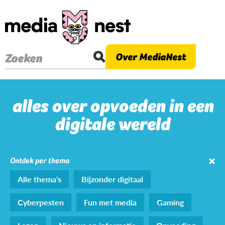
Overslaan
en
naar
de
Over MediaNest
Zoeken
inhoud
gaan
alles over opvoeden in een
digitale wereld
Ontdek per thema
Alle thema's
Bijzonder digitaal
Cyberpesten
Fun met media
Gaming