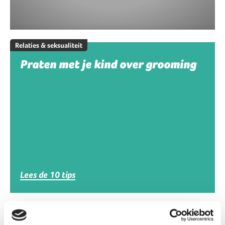
Relaties & seksualiteit
Praten met je kind over grooming
Lees de 10 tips
Relaties & seksualiteit