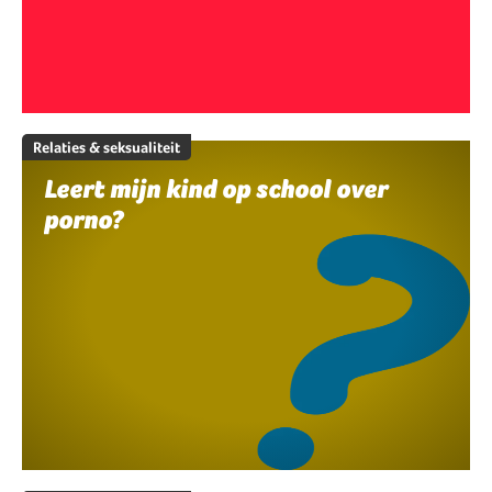
Relaties & seksualiteit
Leert mijn kind op school over
porno?