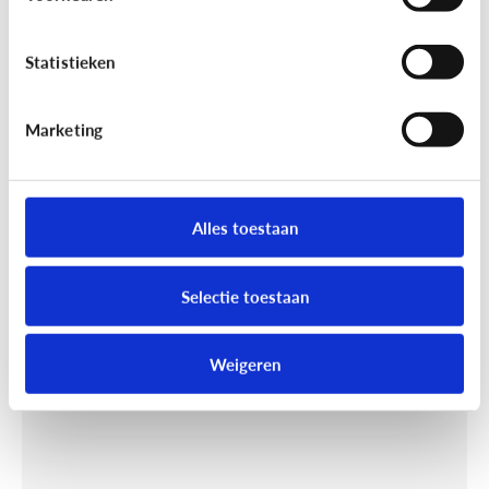
Statistieken
Marketing
Relaties & seksualiteit
Hoe maak ik mijn kind weerbaar
Alles toestaan
tegen misbruik door onbekenden?
Selectie toestaan
Weigeren