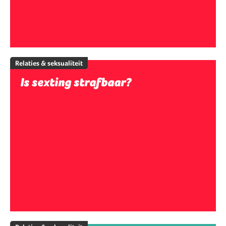
Relaties & seksualiteit
Is sexting strafbaar?