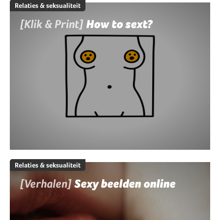
Relaties & seksualiteit
[Klik & Print]
How to sext?
Relaties & seksualiteit
[Verhalen]
Sexy beelden online