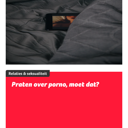
Relaties & seksualiteit
Praten over porno, moet dat?