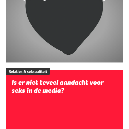
Relaties & seksualiteit
Is er niet teveel aandacht voor
seks in de media?