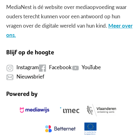
MediaNest is dé website over mediaopvoeding waar
ouders terecht kunnen voor een antwoord op hun
vragen over de digitale wereld van hun kind.
Meer over
ons.
Blijf op de hoogte
Instagram
Facebook
YouTube
Nieuwsbrief
Powered by