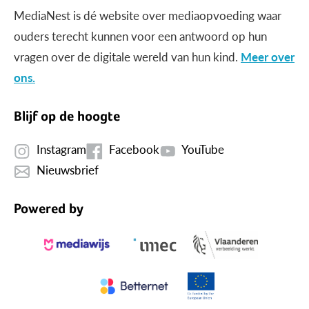
MediaNest is dé website over mediaopvoeding waar
ouders terecht kunnen voor een antwoord op hun
vragen over de digitale wereld van hun kind.
Meer over
ons.
Blijf op de hoogte
Instagram
Facebook
YouTube
Nieuwsbrief
Powered by