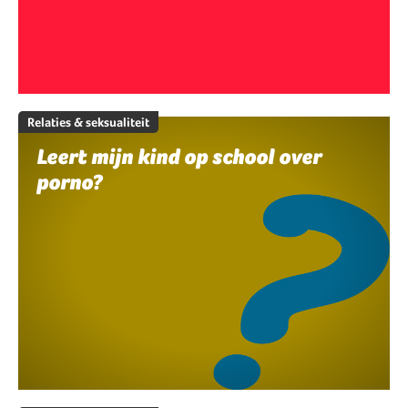
Relaties & seksualiteit
Leert mijn kind op school over
porno?