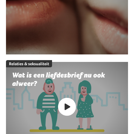
Relaties & seksualiteit
Wat is een liefdesbrief nu ook
alweer?