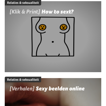
Relaties & seksualiteit
[Klik & Print]
How to sext?
Relaties & seksualiteit
[Verhalen]
Sexy beelden online