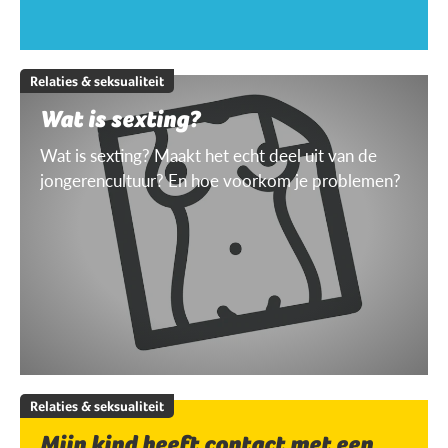
Relaties & seksualiteit
Wat is sexting?
Wat is sexting? Maakt het echt deel uit van de
jongerencultuur? En hoe voorkom je problemen?
Relaties & seksualiteit
Mijn kind heeft contact met een