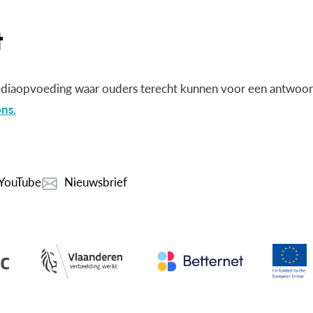
diaopvoeding waar ouders terecht kunnen voor een antwoord
ns.
YouTube
Nieuwsbrief