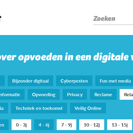
Zoeken
over opvoeden in een digitale
s
Bijzonder digitaal
Cyberpesten
Fun met media
nformatie
Opvoeding
Privacy
Reclame
Rela
ia
Techniek en toekomst
Veilig Online
den
0 - 3j
4 - 6j
7 - 9j
10 - 12j
13 - 15j