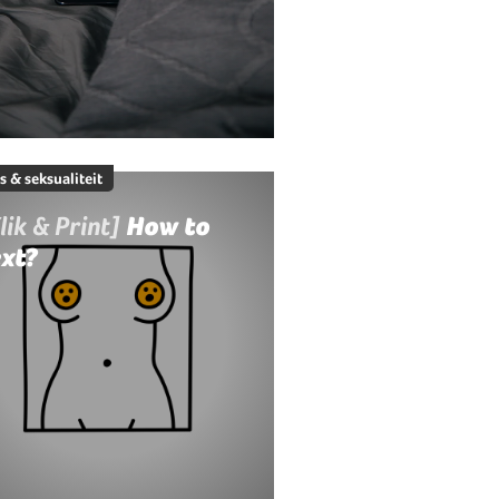
s & seksualiteit
lik & Print]
How to
xt?