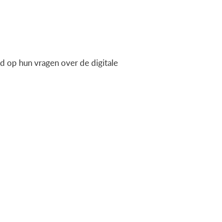
 op hun vragen over de digitale