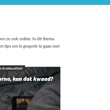
en ze ook online. In dit thema
en tips om in gesprek te gaan met
s & seksualiteit
orno, kan dat kwaad?