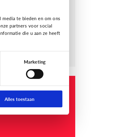
isbruik door
nbekenden?
l media te bieden en om ons
nze partners voor social
formatie die u aan ze heeft
Marketing
s & seksualiteit
 er niet teveel
ndacht voor seks in
Alles toestaan
e media?