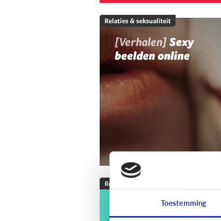
Relaties & seksualiteit
[Verhalen]
Sexy
beelden online
Relaties & seksualiteit
Toestemming
Praten met je tiener
over sexting