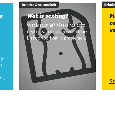
Relaties & seksualiteit
Relatie
n
Wat is sexting?
Mi
c
Wat is sexting? Maakt het echt
v
deel uit van de jongerencultuur?
En hoe voorkom je problemen?
 je
et
g’
5 