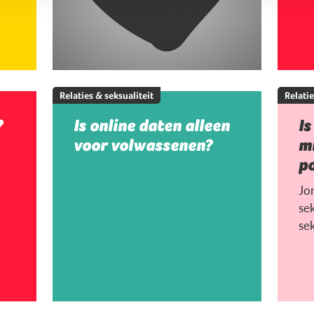
Relaties & seksualiteit
Relatie
?
Is online daten alleen
Is
voor volwassenen?
mi
p
Jo
sek
se