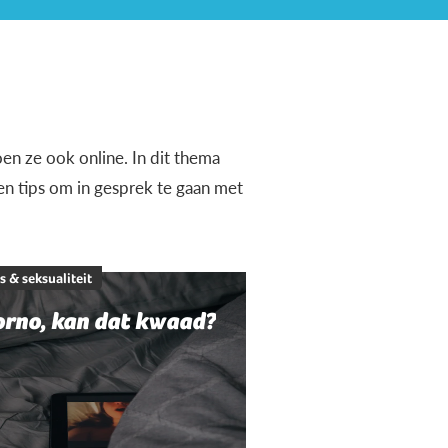
en ze ook online. In dit thema
en tips om in gesprek te gaan met
s & seksualiteit
orno, kan dat kwaad?