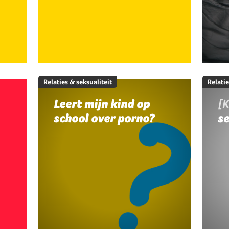
Relaties & seksualiteit
Relatie
Leert mijn kind op
[K
school over porno?
se