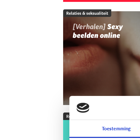
Relaties & seksualiteit
[Verhalen]
Sexy
beelden online
Relaties & seksualiteit
Toestemming
Praten met je tiener
over sexting