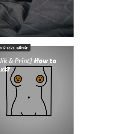
s & seksualiteit
lik & Print]
How to
xt?