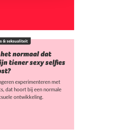
s & seksualiteit
 het normaal dat
jn tiener sexy selfies
ost?
ngeren experimenteren met
s, dat hoort bij een normale
ksuele ontwikkeling.