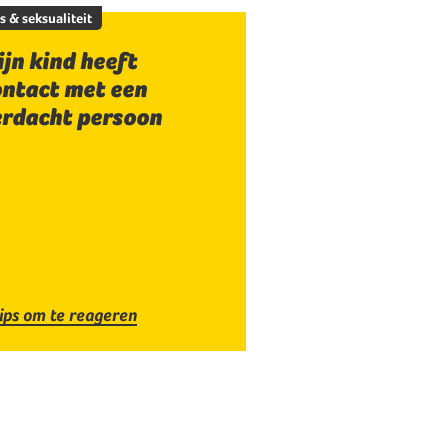
s & seksualiteit
jn kind heeft
ontact met een
erdacht persoon
tips om te reageren