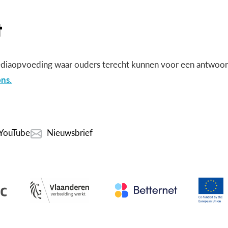
diaopvoeding waar ouders terecht kunnen voor een antwoord
ns.
YouTube
Nieuwsbrief