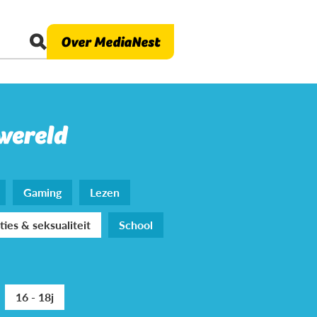
Over MediaNest
 wereld
Gaming
Lezen
ties & seksualiteit
School
16 - 18j