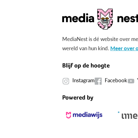
MediaNest is dé website over me
wereld van hun kind.
Meer over o
Blijf op de hoogte
Instagram
Facebook
Powered by