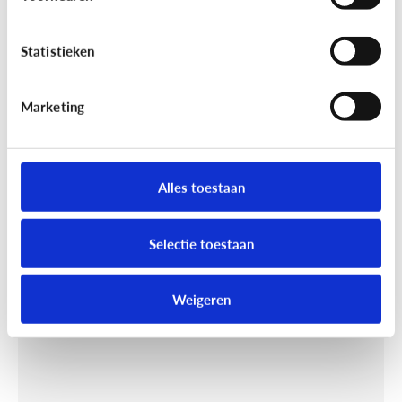
Statistieken
Marketing
Relaties & seksualiteit
Hoe maak ik mijn kind weerbaar
Alles toestaan
tegen misbruik door onbekenden?
Selectie toestaan
Weigeren