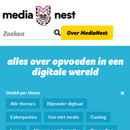
Overslaan
en
naar
de
Over MediaNest
Zoeken
inhoud
gaan
alles over opvoeden in een
digitale wereld
Ontdek per thema
Alle thema's
Bijzonder digitaal
Cyberpesten
Fun met media
Gaming