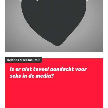
Relaties & seksualiteit
Is er niet teveel aandacht voor
seks in de media?