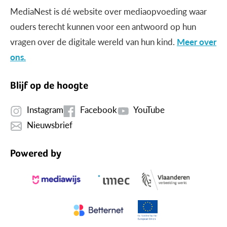
MediaNest is dé website over mediaopvoeding waar
ouders terecht kunnen voor een antwoord op hun
vragen over de digitale wereld van hun kind.
Meer over
ons.
Blijf op de hoogte
Instagram
Facebook
YouTube
Nieuwsbrief
Powered by