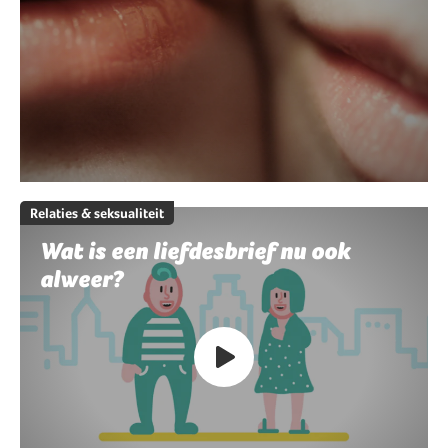
Relaties & seksualiteit
Wat is een liefdesbrief nu ook
alweer?