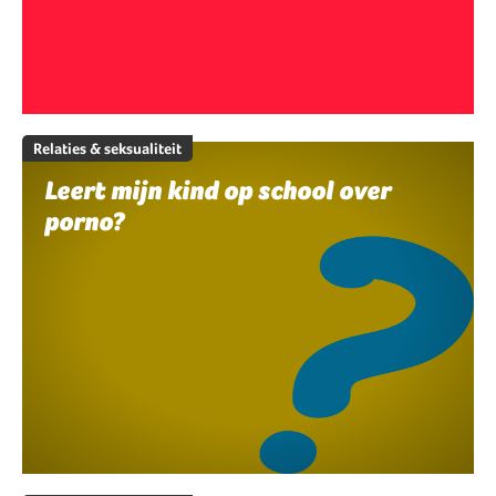
Relaties & seksualiteit
Leert mijn kind op school over
porno?