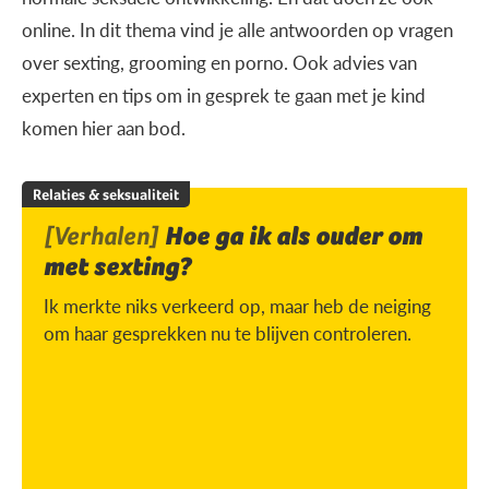
online. In dit thema vind je alle antwoorden op vragen
over sexting, grooming en porno. Ook advies van
experten en tips om in gesprek te gaan met je kind
komen hier aan bod.
Relaties & seksualiteit
[Verhalen]
Hoe ga ik als ouder om
met sexting?
Ik merkte niks verkeerd op, maar heb de neiging
om haar gesprekken nu te blijven controleren.