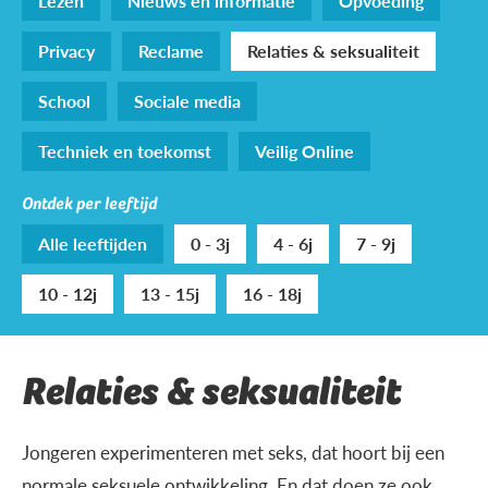
Lezen
Nieuws en informatie
Opvoeding
Privacy
Reclame
Relaties & seksualiteit
School
Sociale media
Techniek en toekomst
Veilig Online
Ontdek per leeftijd
Alle leeftijden
0 - 3j
4 - 6j
7 - 9j
10 - 12j
13 - 15j
16 - 18j
Relaties & seksualiteit
Jongeren experimenteren met seks, dat hoort bij een
normale seksuele ontwikkeling. En dat doen ze ook