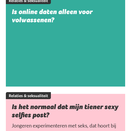
Relaties & seksualiteit
Is online daten alleen voor
volwassenen?
Relaties & seksualiteit
Is het normaal dat mijn tiener sexy
selfies post?
Jongeren experimenteren met seks, dat hoort bij