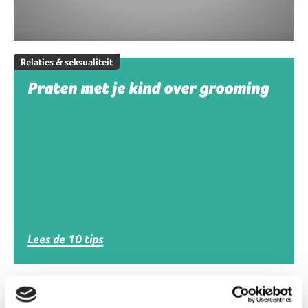
Relaties & seksualiteit
Praten met je kind over grooming
Lees de 10 tips
Relaties & seksualiteit