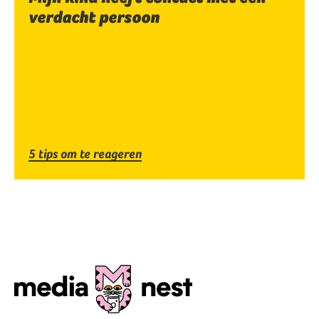
verdacht persoon
5 tips om te reageren