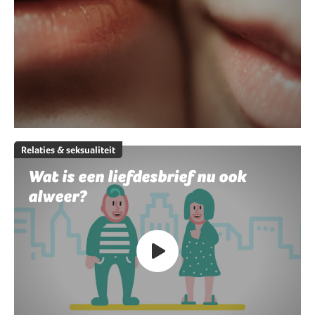
Relaties & seksualiteit
Wat is een liefdesbrief nu ook
alweer?