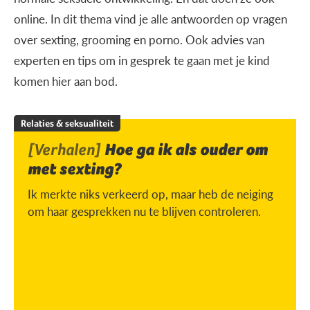
online. In dit thema vind je alle antwoorden op vragen
over sexting, grooming en porno. Ook advies van
experten en tips om in gesprek te gaan met je kind
komen hier aan bod.
Relaties & seksualiteit
[Verhalen]
Hoe ga ik als ouder om
met sexting?
Ik merkte niks verkeerd op, maar heb de neiging
om haar gesprekken nu te blijven controleren.