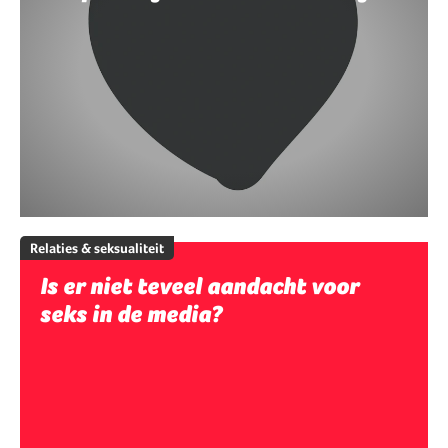
Relaties & seksualiteit
Is er niet teveel aandacht voor
seks in de media?