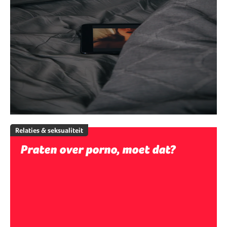
Relaties & seksualiteit
Praten over porno, moet dat?