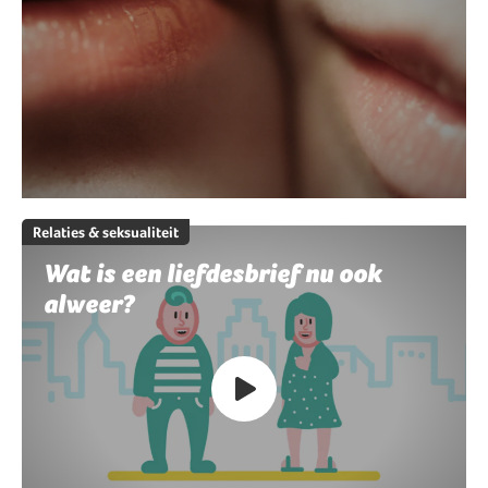
Relaties & seksualiteit
Wat is een liefdesbrief nu ook
alweer?