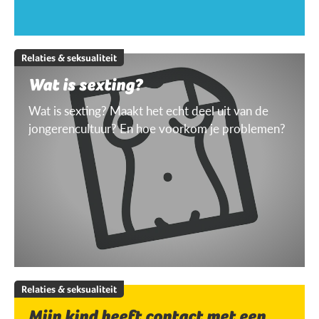
Relaties & seksualiteit
Wat is sexting?
Wat is sexting? Maakt het echt deel uit van de
jongerencultuur? En hoe voorkom je problemen?
Relaties & seksualiteit
Mijn kind heeft contact met een