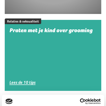
Relaties & seksualiteit
Praten met je kind over grooming
Lees de 10 tips
Relaties & seksualiteit