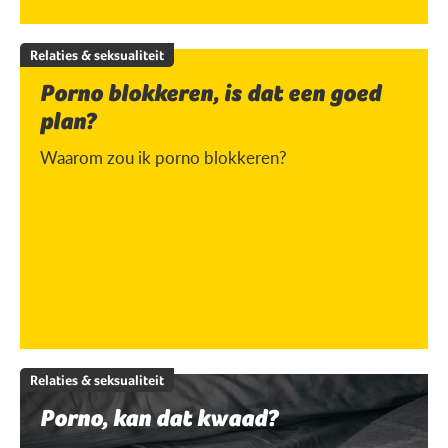
Relaties & seksualiteit
Porno blokkeren, is dat een goed
plan?
Waarom zou ik porno blokkeren?
Relaties & seksualiteit
Porno, kan dat kwaad?