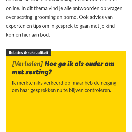
online. In dit thema vind je alle antwoorden op vragen
over sexting, grooming en porno. Ook advies van
experten en tips om in gesprek te gaan met je kind
komen hier aan bod.
Relaties & seksualiteit
[Verhalen]
Hoe ga ik als ouder om
met sexting?
Ik merkte niks verkeerd op, maar heb de neiging
om haar gesprekken nu te blijven controleren.