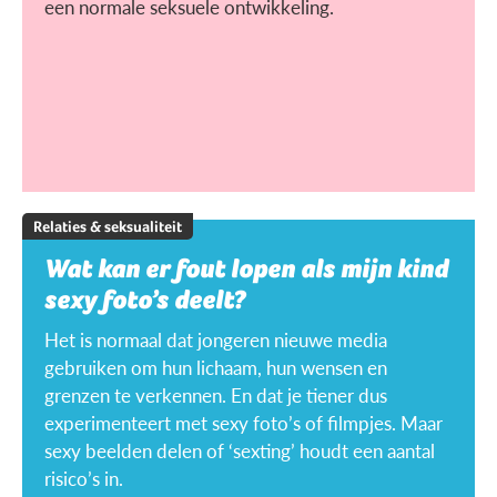
een normale seksuele ontwikkeling.
Relaties & seksualiteit
Wat kan er fout lopen als mijn kind
sexy foto’s deelt?
Het is normaal dat jongeren nieuwe media
gebruiken om hun lichaam, hun wensen en
grenzen te verkennen. En dat je tiener dus
experimenteert met sexy foto’s of filmpjes. Maar
sexy beelden delen of ‘sexting’ houdt een aantal
risico’s in.