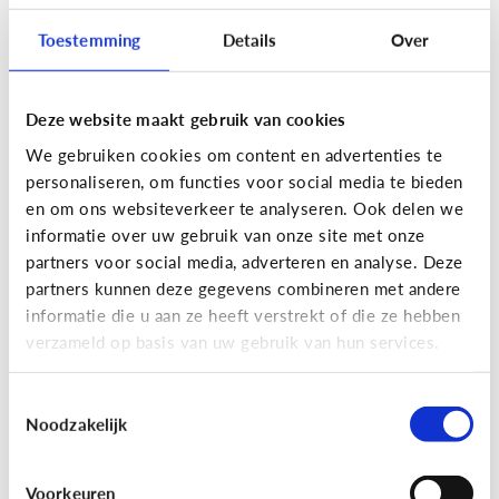
Praten met je tiener over sexting
Toestemming
Details
Over
Deze website maakt gebruik van cookies
We gebruiken cookies om content en advertenties te
personaliseren, om functies voor social media te bieden
en om ons websiteverkeer te analyseren. Ook delen we
informatie over uw gebruik van onze site met onze
Lees de 10 tips
partners voor social media, adverteren en analyse. Deze
partners kunnen deze gegevens combineren met andere
informatie die u aan ze heeft verstrekt of die ze hebben
Relaties & seksualiteit
verzameld op basis van uw gebruik van hun services.
Wat is grooming en hoe kan ik dit
herkennen?
Toestemmingsselectie
Noodzakelijk
Voorkeuren