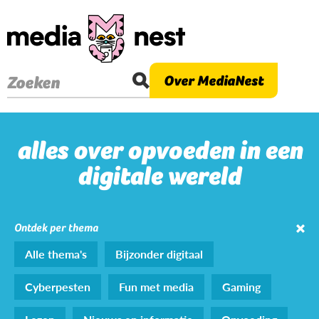
Overslaan
en
naar
de
Over MediaNest
Zoeken
inhoud
gaan
alles over opvoeden in een
digitale wereld
Ontdek per thema
Alle thema's
Bijzonder digitaal
Cyberpesten
Fun met media
Gaming