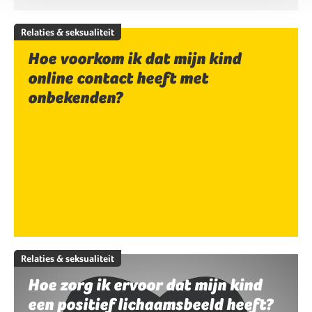
Relaties & seksualiteit
Hoe voorkom ik dat mijn kind
online contact heeft met
onbekenden?
Relaties & seksualiteit
Hoe zorg ik ervoor dat mijn kind
een positief lichaamsbeeld heeft?