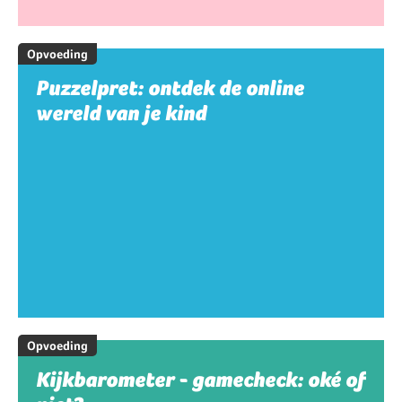
Opvoeding
Puzzelpret: ontdek de online
wereld van je kind
Opvoeding
Kijkbarometer - gamecheck: oké of