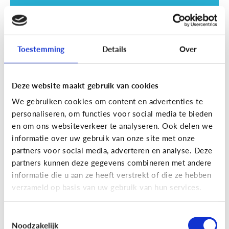
Toestemming
Details
Over
Deze website maakt gebruik van cookies
Opvoeding
We gebruiken cookies om content en advertenties te
Vanaf welke leeftijd mag mijn kind
personaliseren, om functies voor social media te bieden
naar een scherm kijken?
en om ons websiteverkeer te analyseren. Ook delen we
informatie over uw gebruik van onze site met onze
partners voor social media, adverteren en analyse. Deze
partners kunnen deze gegevens combineren met andere
informatie die u aan ze heeft verstrekt of die ze hebben
verzameld op basis van uw gebruik van hun services.
Toestemmingsselectie
Noodzakelijk