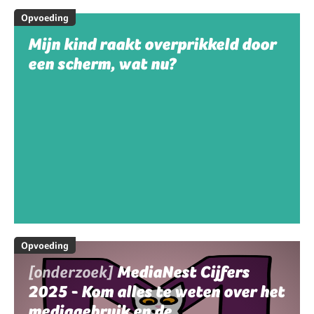
Opvoeding
Mijn kind raakt overprikkeld door
een scherm, wat nu?
Opvoeding
[onderzoek]
MediaNest Cijfers
2025 - Kom alles te weten over het
mediagebruik en de