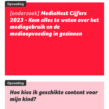
Opvoeding
[onderzoek]
MediaNest Cijfers
2023 - Kom alles te weten over het
mediagebruik en de
mediaopvoeding in gezinnen
Opvoeding
Hoe kies ik geschikte content voor
mijn kind?