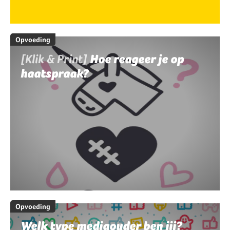
Opvoeding
[Klik & Print]
Hoe reageer je op
haatspraak?
Opvoeding
Welk type mediaouder ben jij?