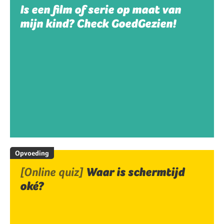
Is een film of serie op maat van
mijn kind? Check GoedGezien!
Opvoeding
[Online quiz]
Waar is schermtijd
oké?