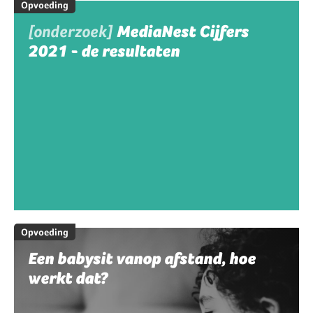
Opvoeding
[onderzoek]
MediaNest Cijfers
2021 - de resultaten
Opvoeding
Een babysit vanop afstand, hoe
werkt dat?