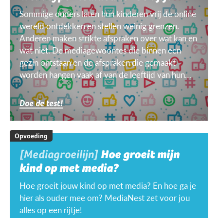
Sommige ouders laten hun kinderen vrij de online
wereld ontdekken en stellen weinig grenzen.
Anderen maken strikte afspraken over wat kan en
wat niet. De mediagewoontes die binnen een
gezin ontstaan en de afspraken die gemaakt
worden hangen vaak af van de leeftijd van hun
kinderen, van het doel, het toestel, het weer ...
Doe de test!
Opvoeding
[Mediagroeilijn]
Hoe groeit mijn
kind op met media?
Hoe groeit jouw kind op met media? En hoe ga je
hier als ouder mee om? MediaNest zet voor jou
alles op een rijtje!