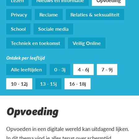
Lezen
Nieuws en informatie
Opvoeding
Privacy
Reclame
Relaties & seksualiteit
School
Sociale media
Techniek en toekomst
Veilig Online
Ontdek per leeftijd
Alle leeftijden
0 - 3j
4 - 6j
7 - 9j
10 - 12j
13 - 15j
16 - 18j
Opvoeding
Opvoeden in een digitale wereld kan uitdagend lijken.
In dit thema vind je alles terug over schermtijd,