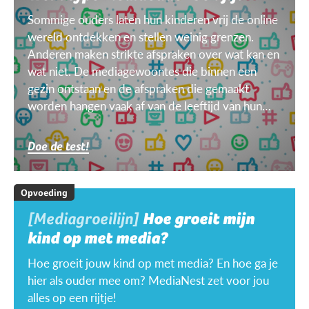
Sommige ouders laten hun kinderen vrij de online
wereld ontdekken en stellen weinig grenzen.
Anderen maken strikte afspraken over wat kan en
wat niet. De mediagewoontes die binnen een
gezin ontstaan en de afspraken die gemaakt
worden hangen vaak af van de leeftijd van hun
kinderen, van het doel, het toestel, het weer ...
Doe de test!
Opvoeding
[Mediagroeilijn]
Hoe groeit mijn
kind op met media?
Hoe groeit jouw kind op met media? En hoe ga je
hier als ouder mee om? MediaNest zet voor jou
alles op een rijtje!