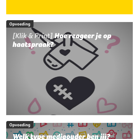
Opvoeding
[Klik & Print]
Hoe reageer je op
haatspraak?
Opvoeding
Welk type mediaouder ben jij?