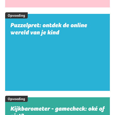
Opvoeding
Puzzelpret: ontdek de online
wereld van je kind
Opvoeding
Kijkbarometer - gamecheck: oké of