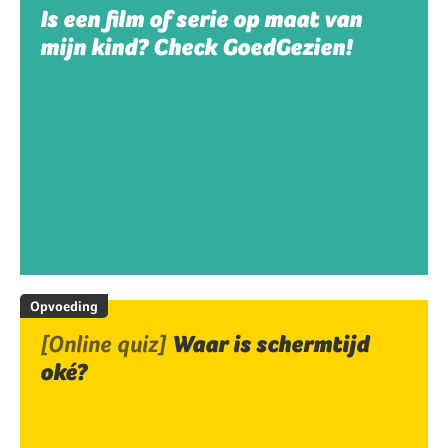
Is een film of serie op maat van
mijn kind? Check GoedGezien!
Opvoeding
[Online quiz]
Waar is schermtijd
oké?