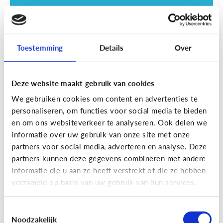
Toestemming
Details
Over
Deze website maakt gebruik van cookies
Opvoeding
We gebruiken cookies om content en advertenties te
Vanaf welke leeftijd mag mijn kind
personaliseren, om functies voor social media te bieden
naar een scherm kijken?
en om ons websiteverkeer te analyseren. Ook delen we
informatie over uw gebruik van onze site met onze
partners voor social media, adverteren en analyse. Deze
partners kunnen deze gegevens combineren met andere
informatie die u aan ze heeft verstrekt of die ze hebben
verzameld op basis van uw gebruik van hun services.
Toestemmingsselectie
Noodzakelijk