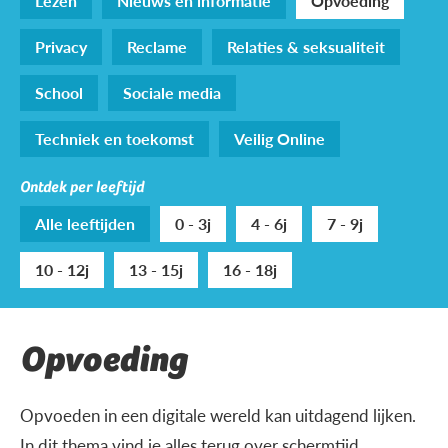
Lezen
Nieuws en informatie
Opvoeding
Privacy
Reclame
Relaties & seksualiteit
School
Sociale media
Techniek en toekomst
Veilig Online
Ontdek per leeftijd
Alle leeftijden
0 - 3j
4 - 6j
7 - 9j
10 - 12j
13 - 15j
16 - 18j
Opvoeding
Opvoeden in een digitale wereld kan uitdagend lijken.
In dit thema vind je alles terug over schermtijd,