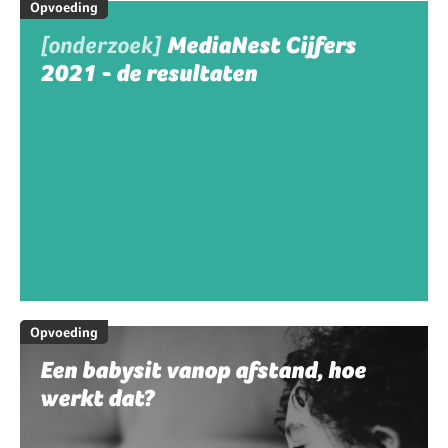
Opvoeding
[onderzoek]
MediaNest Cijfers
2021 - de resultaten
Opvoeding
Een babysit vanop afstand, hoe
werkt dat?