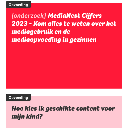
Opvoeding
[onderzoek]
MediaNest Cijfers
2023 - Kom alles te weten over het
mediagebruik en de
mediaopvoeding in gezinnen
Opvoeding
Hoe kies ik geschikte content voor
mijn kind?