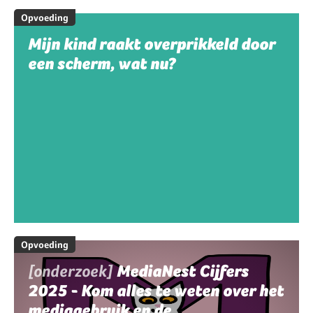
Opvoeding
Mijn kind raakt overprikkeld door
een scherm, wat nu?
Opvoeding
[onderzoek]
MediaNest Cijfers
2025 - Kom alles te weten over het
mediagebruik en de