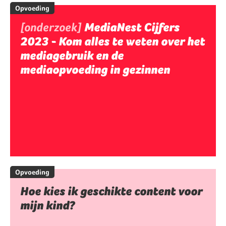
Opvoeding
[onderzoek]
MediaNest Cijfers
2023 - Kom alles te weten over het
mediagebruik en de
mediaopvoeding in gezinnen
Opvoeding
Hoe kies ik geschikte content voor
mijn kind?