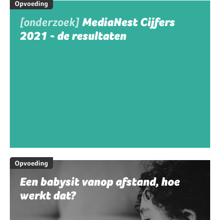
Opvoeding
[onderzoek]
MediaNest Cijfers
2021 - de resultaten
Opvoeding
Een babysit vanop afstand, hoe
werkt dat?