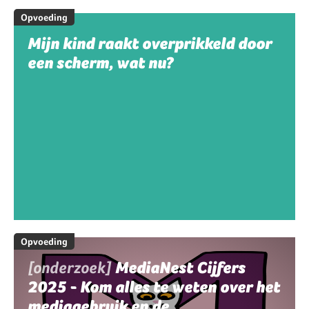
Opvoeding
Mijn kind raakt overprikkeld door
een scherm, wat nu?
Opvoeding
[onderzoek]
MediaNest Cijfers
2025 - Kom alles te weten over het
mediagebruik en de