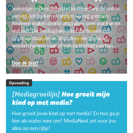
Sommige ouders laten hun kinderen vrij de online
wereld ontdekken en stellen weinig grenzen.
Anderen maken strikte afspraken over wat kan en
wat niet. De mediagewoontes die binnen een
gezin ontstaan en de afspraken die gemaakt
worden hangen vaak af van de leeftijd van hun
kinderen, van het doel, het toestel, het weer ...
Doe de test!
Opvoeding
[Mediagroeilijn]
Hoe groeit mijn
kind op met media?
Hoe groeit jouw kind op met media? En hoe ga je
hier als ouder mee om? MediaNest zet voor jou
alles op een rijtje!