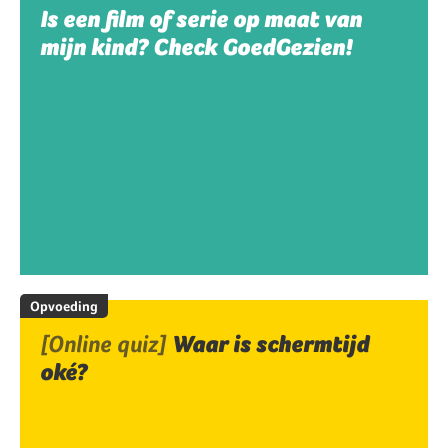
Is een film of serie op maat van
mijn kind? Check GoedGezien!
Opvoeding
[Online quiz]
Waar is schermtijd
oké?