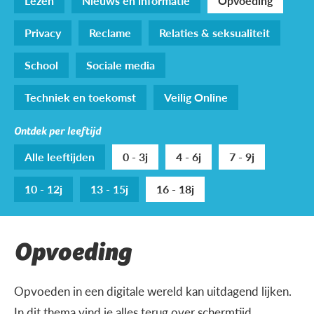
Lezen
Nieuws en informatie
Opvoeding
Privacy
Reclame
Relaties & seksualiteit
School
Sociale media
Techniek en toekomst
Veilig Online
Ontdek per leeftijd
Alle leeftijden
0 - 3j
4 - 6j
7 - 9j
10 - 12j
13 - 15j
16 - 18j
Opvoeding
Opvoeden in een digitale wereld kan uitdagend lijken.
In dit thema vind je alles terug over schermtijd,