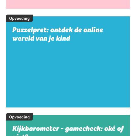
Opvoeding
Puzzelpret: ontdek de online
wereld van je kind
Opvoeding
Kijkbarometer - gamecheck: oké of