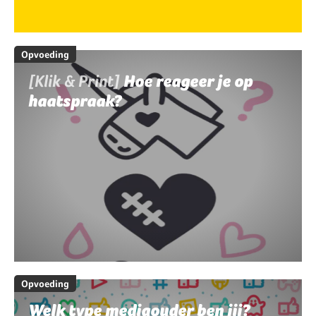
Opvoeding
[Klik & Print]
Hoe reageer je op
haatspraak?
Opvoeding
Welk type mediaouder ben jij?