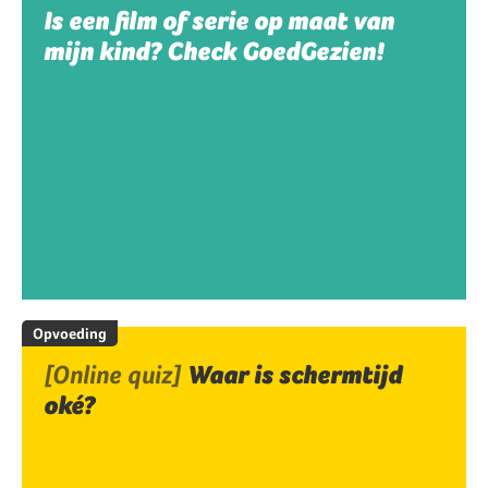
Is een film of serie op maat van
mijn kind? Check GoedGezien!
Opvoeding
[Online quiz]
Waar is schermtijd
oké?