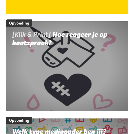
Opvoeding
[Klik & Print]
Hoe reageer je op
haatspraak?
Opvoeding
Welk type mediaouder ben jij?