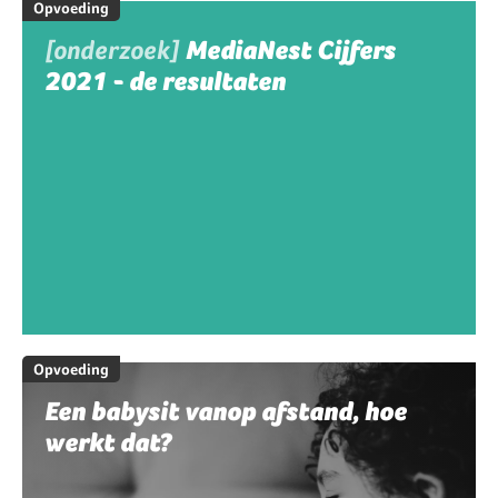
Opvoeding
[onderzoek]
MediaNest Cijfers
2021 - de resultaten
Opvoeding
Een babysit vanop afstand, hoe
werkt dat?