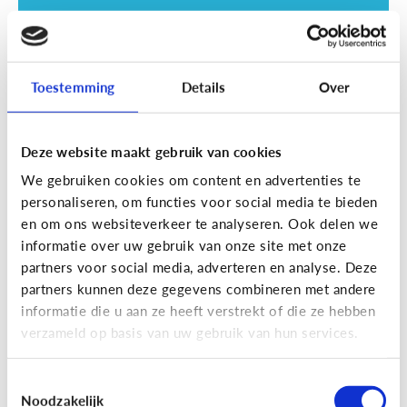
Toestemming
Details
Over
Deze website maakt gebruik van cookies
Opvoeding
We gebruiken cookies om content en advertenties te
Vanaf welke leeftijd mag mijn kind
personaliseren, om functies voor social media te bieden
naar een scherm kijken?
en om ons websiteverkeer te analyseren. Ook delen we
informatie over uw gebruik van onze site met onze
partners voor social media, adverteren en analyse. Deze
partners kunnen deze gegevens combineren met andere
informatie die u aan ze heeft verstrekt of die ze hebben
verzameld op basis van uw gebruik van hun services.
Toestemmingsselectie
Noodzakelijk