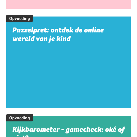
Opvoeding
Puzzelpret: ontdek de online
wereld van je kind
Opvoeding
Kijkbarometer - gamecheck: oké of