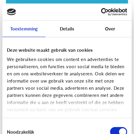
Toestemming
Details
Over
Deze website maakt gebruik van cookies
Opvoeding
We gebruiken cookies om content en advertenties te
Vanaf welke leeftijd mag mijn kind
personaliseren, om functies voor social media te bieden
naar een scherm kijken?
en om ons websiteverkeer te analyseren. Ook delen we
informatie over uw gebruik van onze site met onze
partners voor social media, adverteren en analyse. Deze
partners kunnen deze gegevens combineren met andere
informatie die u aan ze heeft verstrekt of die ze hebben
verzameld op basis van uw gebruik van hun services.
Toestemmingsselectie
Noodzakelijk