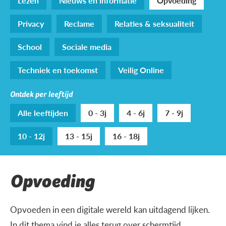
Lezen
Nieuws en informatie
Opvoeding
Privacy
Reclame
Relaties & seksualiteit
School
Sociale media
Techniek en toekomst
Veilig Online
Ontdek per leeftijd
Alle leeftijden
0 - 3j
4 - 6j
7 - 9j
10 - 12j
13 - 15j
16 - 18j
Opvoeding
Opvoeden in een digitale wereld kan uitdagend lijken.
In dit thema vind je alles terug over schermtijd,