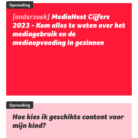
Opvoeding
[onderzoek]
MediaNest Cijfers
2023 - Kom alles te weten over het
mediagebruik en de
mediaopvoeding in gezinnen
Opvoeding
Hoe kies ik geschikte content voor
mijn kind?