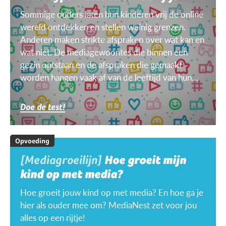
Sommige ouders laten hun kinderen vrij de online
wereld ontdekken en stellen weinig grenzen.
Anderen maken strikte afspraken over wat kan en
wat niet. De mediagewoontes die binnen een
gezin ontstaan en de afspraken die gemaakt
worden hangen vaak af van de leeftijd van hun
kinderen, van het doel, het toestel, het weer ...
Doe de test!
Opvoeding
[Mediagroeilijn]
Hoe groeit mijn
kind op met media?
Hoe groeit jouw kind op met media? En hoe ga je
hier als ouder mee om? MediaNest zet voor jou
alles op een rijtje!