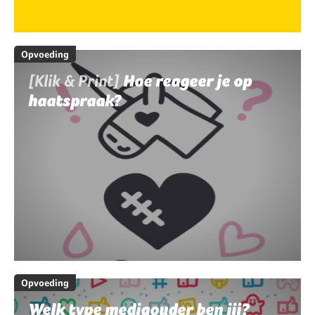
Opvoeding
[Klik & Print]
Hoe reageer je op
haatspraak?
Opvoeding
Welk type mediaouder ben jij?