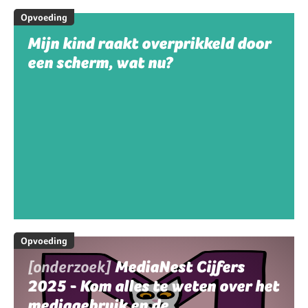
Opvoeding
Mijn kind raakt overprikkeld door
een scherm, wat nu?
Opvoeding
[onderzoek]
MediaNest Cijfers
2025 - Kom alles te weten over het
mediagebruik en de