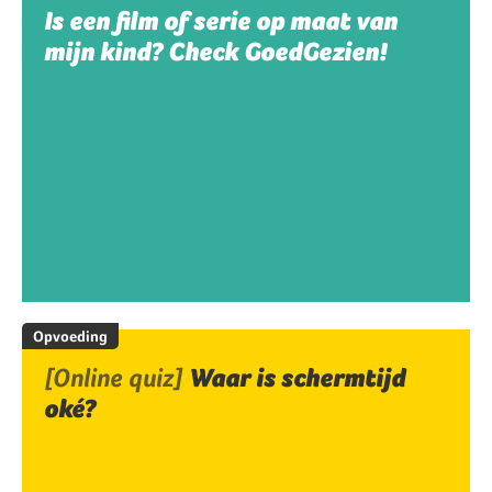
Is een film of serie op maat van
mijn kind? Check GoedGezien!
Opvoeding
[Online quiz]
Waar is schermtijd
oké?