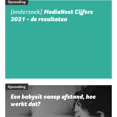
Opvoeding
[onderzoek]
MediaNest Cijfers
2021 - de resultaten
Opvoeding
Een babysit vanop afstand, hoe
werkt dat?