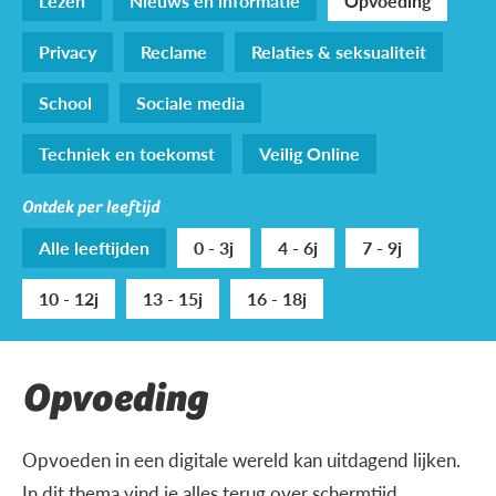
Lezen
Nieuws en informatie
Opvoeding
Privacy
Reclame
Relaties & seksualiteit
School
Sociale media
Techniek en toekomst
Veilig Online
Ontdek per leeftijd
Alle leeftijden
0 - 3j
4 - 6j
7 - 9j
10 - 12j
13 - 15j
16 - 18j
Opvoeding
Opvoeden in een digitale wereld kan uitdagend lijken.
In dit thema vind je alles terug over schermtijd,