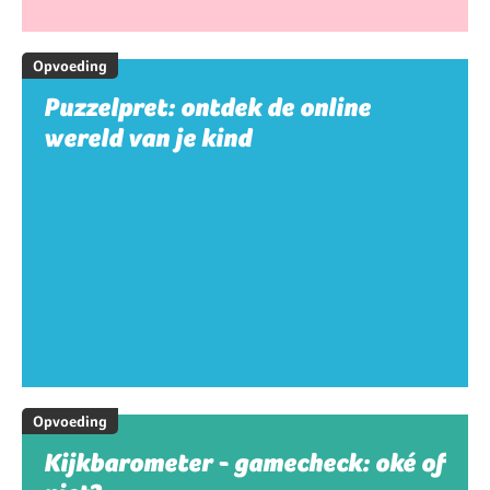
Opvoeding
Puzzelpret: ontdek de online
wereld van je kind
Opvoeding
Kijkbarometer - gamecheck: oké of