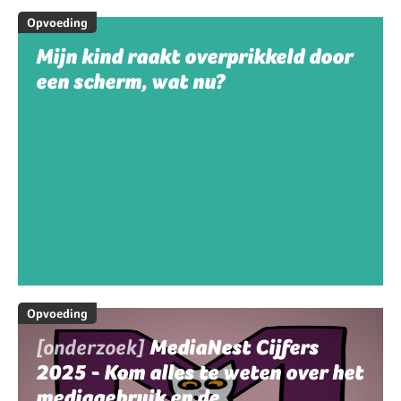
Opvoeding
Mijn kind raakt overprikkeld door
een scherm, wat nu?
Opvoeding
[onderzoek]
MediaNest Cijfers
2025 - Kom alles te weten over het
mediagebruik en de