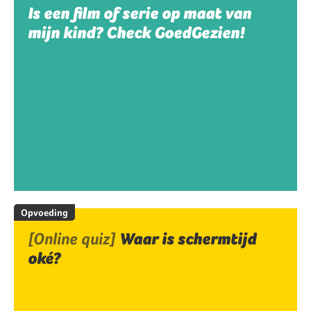
Is een film of serie op maat van
mijn kind? Check GoedGezien!
Opvoeding
[Online quiz]
Waar is schermtijd
oké?