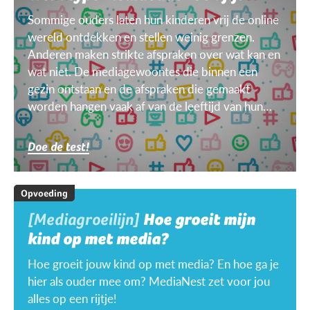
Sommige ouders laten hun kinderen vrij de online
wereld ontdekken en stellen weinig grenzen.
Anderen maken strikte afspraken over wat kan en
wat niet. De mediagewoontes die binnen een
gezin ontstaan en de afspraken die gemaakt
worden hangen vaak af van de leeftijd van hun
kinderen, van het doel, het toestel, het weer ...
Doe de test!
Opvoeding
[Mediagroeilijn]
Hoe groeit mijn
kind op met media?
Hoe groeit jouw kind op met media? En hoe ga je
hier als ouder mee om? MediaNest zet voor jou
alles op een rijtje!