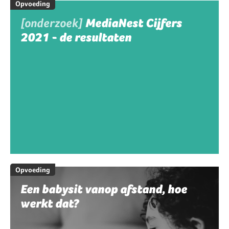
Opvoeding
[onderzoek]
MediaNest Cijfers
2021 - de resultaten
Opvoeding
Een babysit vanop afstand, hoe
werkt dat?