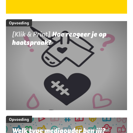
Opvoeding
[Klik & Print]
Hoe reageer je op
haatspraak?
Opvoeding
Welk type mediaouder ben jij?