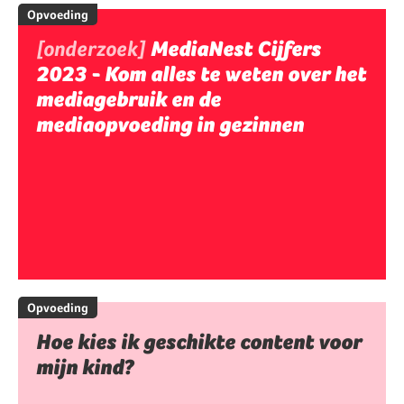
Opvoeding
[onderzoek]
MediaNest Cijfers
2023 - Kom alles te weten over het
mediagebruik en de
mediaopvoeding in gezinnen
Opvoeding
Hoe kies ik geschikte content voor
mijn kind?