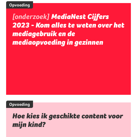
Opvoeding
[onderzoek]
MediaNest Cijfers
2023 - Kom alles te weten over het
mediagebruik en de
mediaopvoeding in gezinnen
Opvoeding
Hoe kies ik geschikte content voor
mijn kind?