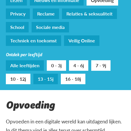
Lezen
Nieuws en informatie
Opvoeding
Privacy
Reclame
Relaties & seksualiteit
School
Sociale media
Techniek en toekomst
Veilig Online
Ontdek per leeftijd
Alle leeftijden
0 - 3j
4 - 6j
7 - 9j
10 - 12j
13 - 15j
16 - 18j
Opvoeding
Opvoeden in een digitale wereld kan uitdagend lijken.
In dit thema vind je alles terug over schermtijd,