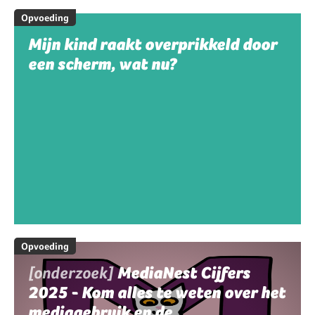
Opvoeding
Mijn kind raakt overprikkeld door
een scherm, wat nu?
Opvoeding
[onderzoek]
MediaNest Cijfers
2025 - Kom alles te weten over het
mediagebruik en de