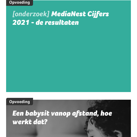
Opvoeding
[onderzoek]
MediaNest Cijfers
2021 - de resultaten
Opvoeding
Een babysit vanop afstand, hoe
werkt dat?