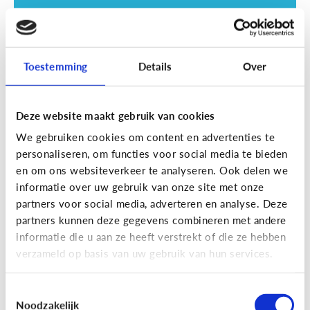
Toestemming
Details
Over
Deze website maakt gebruik van cookies
Opvoeding
We gebruiken cookies om content en advertenties te
Vanaf welke leeftijd mag mijn kind
personaliseren, om functies voor social media te bieden
naar een scherm kijken?
en om ons websiteverkeer te analyseren. Ook delen we
informatie over uw gebruik van onze site met onze
partners voor social media, adverteren en analyse. Deze
partners kunnen deze gegevens combineren met andere
informatie die u aan ze heeft verstrekt of die ze hebben
verzameld op basis van uw gebruik van hun services.
Toestemmingsselectie
Noodzakelijk