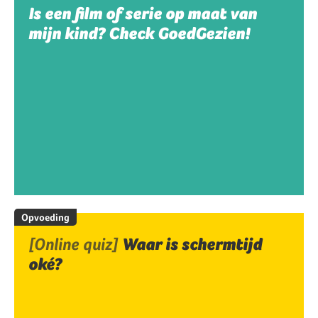
Is een film of serie op maat van
mijn kind? Check GoedGezien!
Opvoeding
[Online quiz]
Waar is schermtijd
oké?