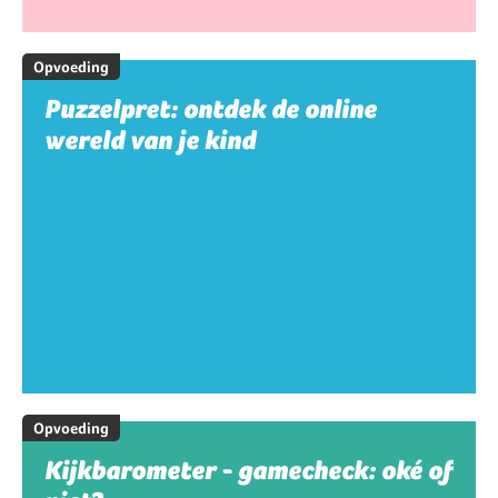
Opvoeding
Puzzelpret: ontdek de online
wereld van je kind
Opvoeding
Kijkbarometer - gamecheck: oké of