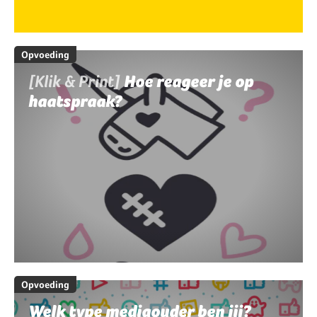
Opvoeding
[Klik & Print]
Hoe reageer je op
haatspraak?
Opvoeding
Welk type mediaouder ben jij?