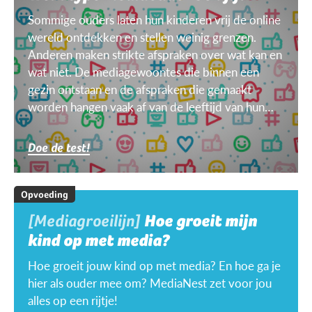
Sommige ouders laten hun kinderen vrij de online
wereld ontdekken en stellen weinig grenzen.
Anderen maken strikte afspraken over wat kan en
wat niet. De mediagewoontes die binnen een
gezin ontstaan en de afspraken die gemaakt
worden hangen vaak af van de leeftijd van hun
kinderen, van het doel, het toestel, het weer ...
Doe de test!
Opvoeding
[Mediagroeilijn]
Hoe groeit mijn
kind op met media?
Hoe groeit jouw kind op met media? En hoe ga je
hier als ouder mee om? MediaNest zet voor jou
alles op een rijtje!