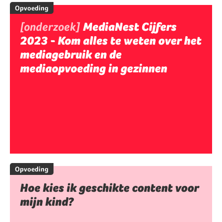
Opvoeding
[onderzoek]
MediaNest Cijfers
2023 - Kom alles te weten over het
mediagebruik en de
mediaopvoeding in gezinnen
Opvoeding
Hoe kies ik geschikte content voor
mijn kind?