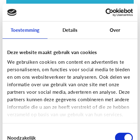
Toestemming
Details
Over
Deze website maakt gebruik van cookies
Opvoeding
We gebruiken cookies om content en advertenties te
Vanaf welke leeftijd mag mijn kind
personaliseren, om functies voor social media te bieden
naar een scherm kijken?
en om ons websiteverkeer te analyseren. Ook delen we
informatie over uw gebruik van onze site met onze
partners voor social media, adverteren en analyse. Deze
partners kunnen deze gegevens combineren met andere
informatie die u aan ze heeft verstrekt of die ze hebben
verzameld op basis van uw gebruik van hun services.
Toestemmingsselectie
Noodzakelijk