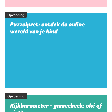
Opvoeding
Puzzelpret: ontdek de online
wereld van je kind
Opvoeding
Kijkbarometer - gamecheck: oké of