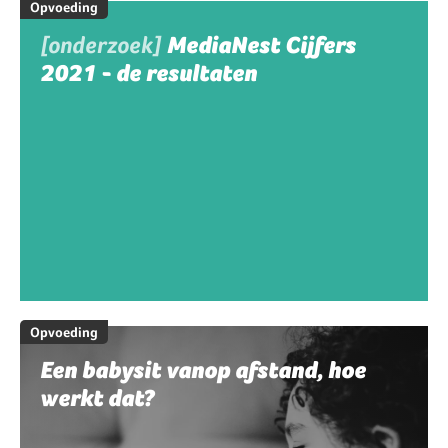
Opvoeding
[onderzoek]
MediaNest Cijfers
2021 - de resultaten
Opvoeding
Een babysit vanop afstand, hoe
werkt dat?