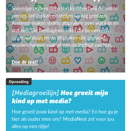
Sommige ouders laten hun kinderen vrij de online
wereld ontdekken en stellen weinig grenzen.
Anderen maken strikte afspraken over wat kan en
wat niet. De mediagewoontes die binnen een
gezin ontstaan en de afspraken die gemaakt
worden hangen vaak af van de leeftijd van hun
kinderen, van het doel, het toestel, het weer ...
Doe de test!
Opvoeding
[Mediagroeilijn]
Hoe groeit mijn
kind op met media?
Hoe groeit jouw kind op met media? En hoe ga je
hier als ouder mee om? MediaNest zet voor jou
alles op een rijtje!