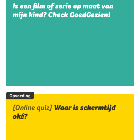
Is een film of serie op maat van
mijn kind? Check GoedGezien!
Opvoeding
[Online quiz]
Waar is schermtijd
oké?