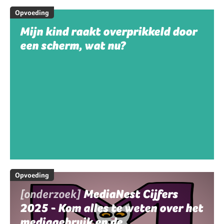
Opvoeding
Mijn kind raakt overprikkeld door
een scherm, wat nu?
Opvoeding
[onderzoek]
MediaNest Cijfers
2025 - Kom alles te weten over het
mediagebruik en de