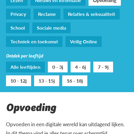
Lezen
Nieuws en informatie
Opvoeding
Privacy
Reclame
Relaties & seksualiteit
School
Sociale media
Techniek en toekomst
Veilig Online
Ontdek per leeftijd
Alle leeftijden
0 - 3j
4 - 6j
7 - 9j
10 - 12j
13 - 15j
16 - 18j
Opvoeding
Opvoeden in een digitale wereld kan uitdagend lijken.
In dit thema vind je alles terug over schermtijd,