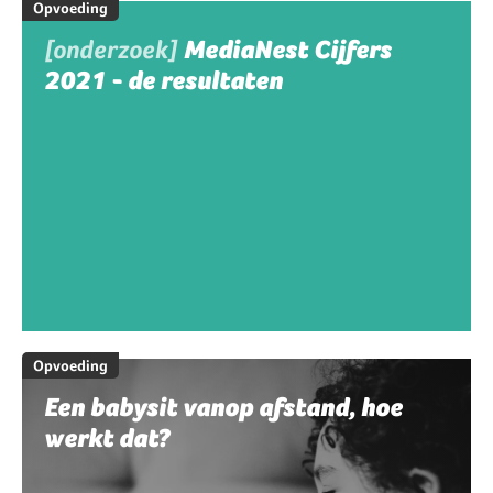
Opvoeding
[onderzoek]
MediaNest Cijfers
2021 - de resultaten
Opvoeding
Een babysit vanop afstand, hoe
werkt dat?