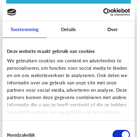
Toestemming
Details
Over
Deze website maakt gebruik van cookies
Opvoeding
We gebruiken cookies om content en advertenties te
Vanaf welke leeftijd mag mijn kind
personaliseren, om functies voor social media te bieden
naar een scherm kijken?
en om ons websiteverkeer te analyseren. Ook delen we
informatie over uw gebruik van onze site met onze
partners voor social media, adverteren en analyse. Deze
partners kunnen deze gegevens combineren met andere
informatie die u aan ze heeft verstrekt of die ze hebben
verzameld op basis van uw gebruik van hun services.
Toestemmingsselectie
Noodzakelijk