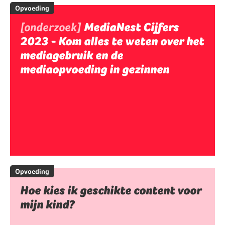
Opvoeding
[onderzoek]
MediaNest Cijfers
2023 - Kom alles te weten over het
mediagebruik en de
mediaopvoeding in gezinnen
Opvoeding
Hoe kies ik geschikte content voor
mijn kind?