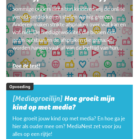
Sommige ouders laten hun kinderen vrij de online
wereld ontdekken en stellen weinig grenzen.
Anderen maken strikte afspraken over wat kan en
wat niet. De mediagewoontes die binnen een
gezin ontstaan en de afspraken die gemaakt
worden hangen vaak af van de leeftijd van hun
kinderen, van het doel, het toestel, het weer ...
Doe de test!
Opvoeding
[Mediagroeilijn]
Hoe groeit mijn
kind op met media?
Hoe groeit jouw kind op met media? En hoe ga je
hier als ouder mee om? MediaNest zet voor jou
alles op een rijtje!