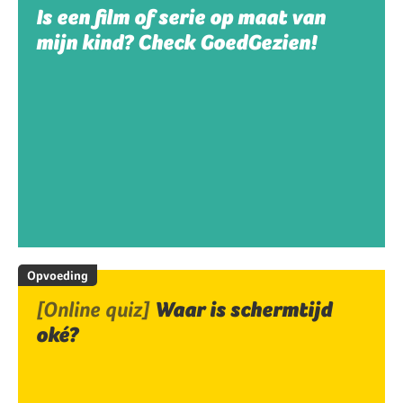
Is een film of serie op maat van
mijn kind? Check GoedGezien!
Opvoeding
[Online quiz]
Waar is schermtijd
oké?