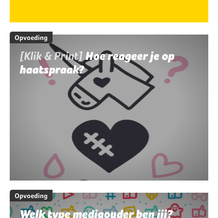
Opvoeding
[Klik & Print]
Hoe reageer je op
haatspraak?
Opvoeding
Welk type mediaouder ben jij?