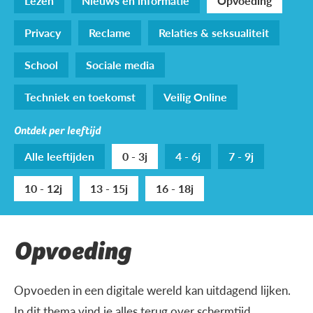
Lezen
Nieuws en informatie
Opvoeding
Privacy
Reclame
Relaties & seksualiteit
School
Sociale media
Techniek en toekomst
Veilig Online
Ontdek per leeftijd
Alle leeftijden
0 - 3j
4 - 6j
7 - 9j
10 - 12j
13 - 15j
16 - 18j
Opvoeding
Opvoeden in een digitale wereld kan uitdagend lijken.
In dit thema vind je alles terug over schermtijd,