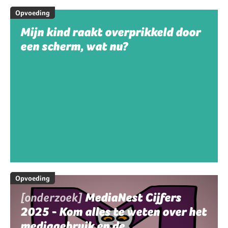
Opvoeding
Mijn kind raakt overprikkeld door
een scherm, wat nu?
Opvoeding
[onderzoek]
MediaNest Cijfers
2025 - Kom alles te weten over het
mediagebruik en de