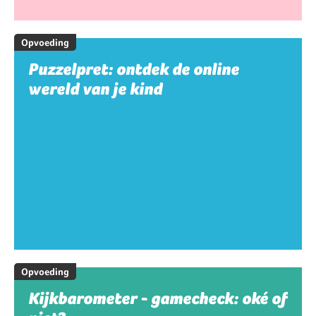
Opvoeding
Puzzelpret: ontdek de online
wereld van je kind
Opvoeding
Kijkbarometer - gamecheck: oké of