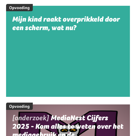
Opvoeding
Mijn kind raakt overprikkeld door
een scherm, wat nu?
Opvoeding
[onderzoek]
MediaNest Cijfers
2025 - Kom alles te weten over het
mediagebruik en de