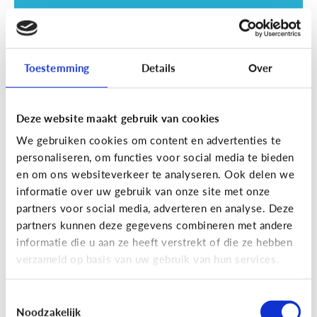
Toestemming
Details
Over
Deze website maakt gebruik van cookies
Opvoeding
We gebruiken cookies om content en advertenties te
Vanaf welke leeftijd mag mijn kind
personaliseren, om functies voor social media te bieden
naar een scherm kijken?
en om ons websiteverkeer te analyseren. Ook delen we
informatie over uw gebruik van onze site met onze
partners voor social media, adverteren en analyse. Deze
partners kunnen deze gegevens combineren met andere
informatie die u aan ze heeft verstrekt of die ze hebben
verzameld op basis van uw gebruik van hun services.
Toestemmingsselectie
Noodzakelijk