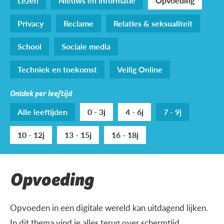
Lezen
Nieuws en informatie
Opvoeding
Privacy
Reclame
Relaties & seksualiteit
School
Sociale media
Techniek en toekomst
Veilig Online
Ontdek per leeftijd
Alle leeftijden
0 - 3j
4 - 6j
7 - 9j
10 - 12j
13 - 15j
16 - 18j
Opvoeding
Opvoeden in een digitale wereld kan uitdagend lijken.
In dit thema vind je alles terug over schermtijd,