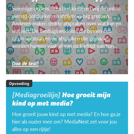
Sommige ouders laten hun kinderen vrij de online
wereld ontdekken en stellen weinig grenzen.
Anderen maken strikte afspraken over wat kan en
wat niet. De mediagewoontes die binnen een
gezin ontstaan en de afspraken die gemaakt
worden hangen vaak af van de leeftijd van hun
kinderen, van het doel, het toestel, het weer ...
Doe de test!
Opvoeding
[Mediagroeilijn]
Hoe groeit mijn
kind op met media?
Hoe groeit jouw kind op met media? En hoe ga je
hier als ouder mee om? MediaNest zet voor jou
alles op een rijtje!