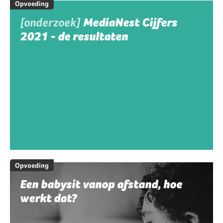
Opvoeding
[onderzoek]
MediaNest Cijfers
2021 - de resultaten
Opvoeding
Een babysit vanop afstand, hoe
werkt dat?