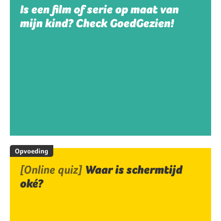
Is een film of serie op maat van
mijn kind? Check GoedGezien!
Opvoeding
[Online quiz]
Waar is schermtijd
oké?