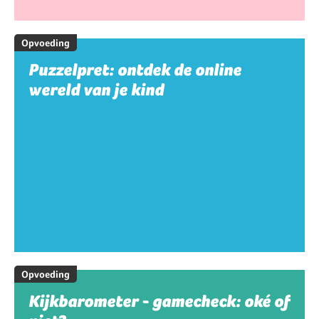
Opvoeding
Puzzelpret: ontdek de online
wereld van je kind
Opvoeding
Kijkbarometer - gamecheck: oké of