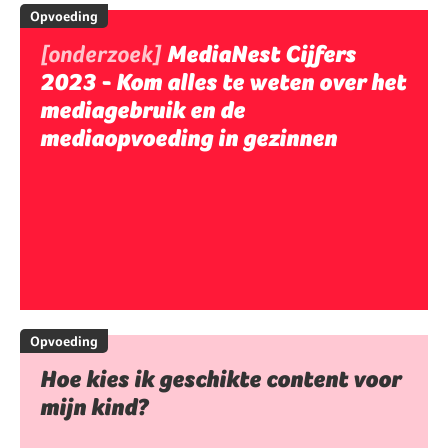
Opvoeding
[onderzoek]
MediaNest Cijfers
2023 - Kom alles te weten over het
mediagebruik en de
mediaopvoeding in gezinnen
Opvoeding
Hoe kies ik geschikte content voor
mijn kind?