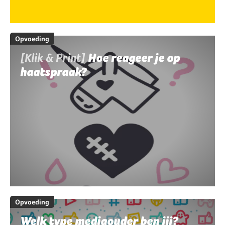
Opvoeding
[Klik & Print]
Hoe reageer je op
haatspraak?
Opvoeding
Welk type mediaouder ben jij?