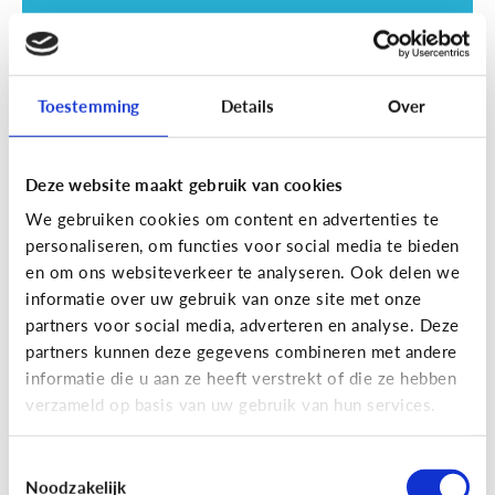
Toestemming
Details
Over
Deze website maakt gebruik van cookies
Opvoeding
We gebruiken cookies om content en advertenties te
Vanaf welke leeftijd mag mijn kind
personaliseren, om functies voor social media te bieden
naar een scherm kijken?
en om ons websiteverkeer te analyseren. Ook delen we
informatie over uw gebruik van onze site met onze
partners voor social media, adverteren en analyse. Deze
partners kunnen deze gegevens combineren met andere
informatie die u aan ze heeft verstrekt of die ze hebben
verzameld op basis van uw gebruik van hun services.
Toestemmingsselectie
Noodzakelijk