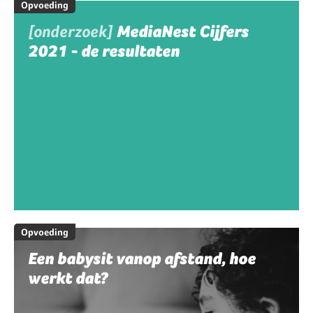
Opvoeding
[onderzoek]
MediaNest Cijfers
2021 - de resultaten
Opvoeding
Een babysit vanop afstand, hoe
werkt dat?