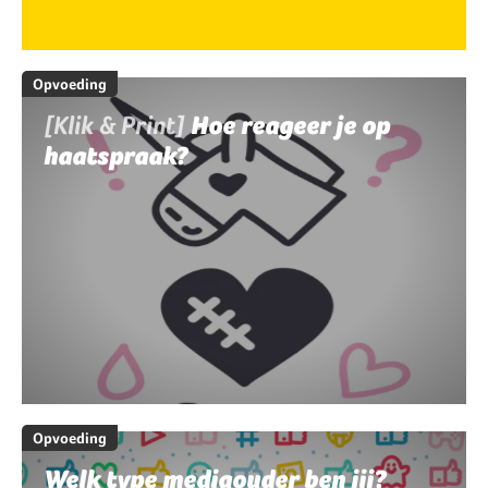
Opvoeding
[Klik & Print]
Hoe reageer je op
haatspraak?
Opvoeding
Welk type mediaouder ben jij?