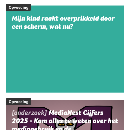
Opvoeding
Mijn kind raakt overprikkeld door
een scherm, wat nu?
Opvoeding
[onderzoek]
MediaNest Cijfers
2025 - Kom alles te weten over het
mediagebruik en de