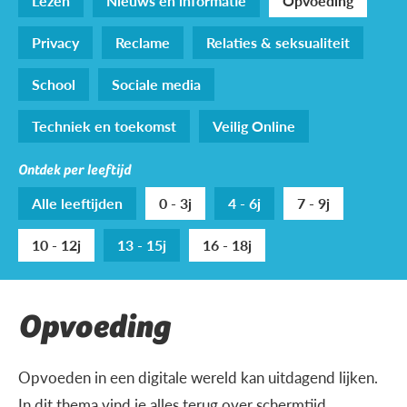
Lezen
Nieuws en informatie
Opvoeding
Privacy
Reclame
Relaties & seksualiteit
School
Sociale media
Techniek en toekomst
Veilig Online
Ontdek per leeftijd
Alle leeftijden
0 - 3j
4 - 6j
7 - 9j
10 - 12j
13 - 15j
16 - 18j
Opvoeding
Opvoeden in een digitale wereld kan uitdagend lijken.
In dit thema vind je alles terug over schermtijd,