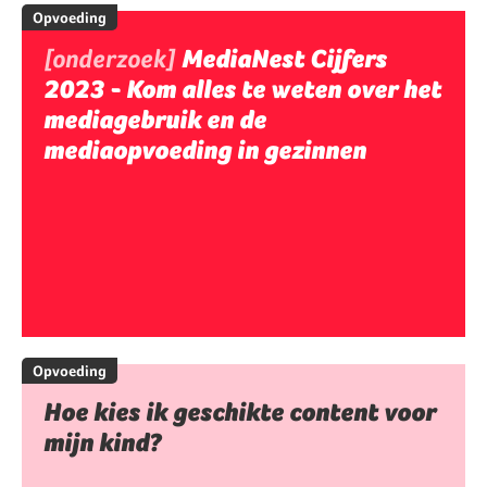
Opvoeding
[onderzoek]
MediaNest Cijfers
2023 - Kom alles te weten over het
mediagebruik en de
mediaopvoeding in gezinnen
Opvoeding
Hoe kies ik geschikte content voor
mijn kind?