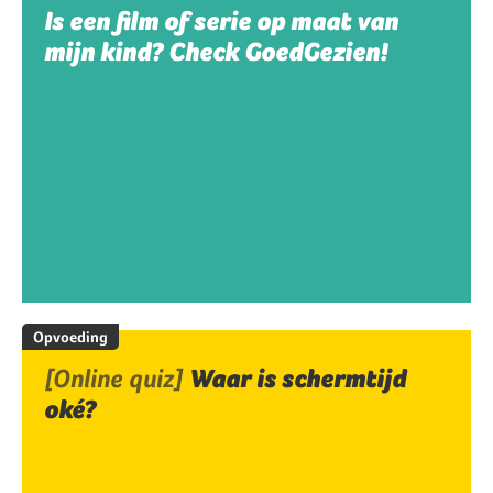
Is een film of serie op maat van
mijn kind? Check GoedGezien!
Opvoeding
[Online quiz]
Waar is schermtijd
oké?