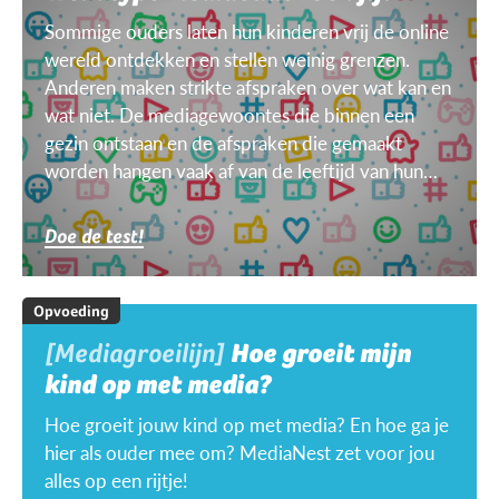
Sommige ouders laten hun kinderen vrij de online
wereld ontdekken en stellen weinig grenzen.
Anderen maken strikte afspraken over wat kan en
wat niet. De mediagewoontes die binnen een
gezin ontstaan en de afspraken die gemaakt
worden hangen vaak af van de leeftijd van hun
kinderen, van het doel, het toestel, het weer ...
Doe de test!
Opvoeding
[Mediagroeilijn]
Hoe groeit mijn
kind op met media?
Hoe groeit jouw kind op met media? En hoe ga je
hier als ouder mee om? MediaNest zet voor jou
alles op een rijtje!