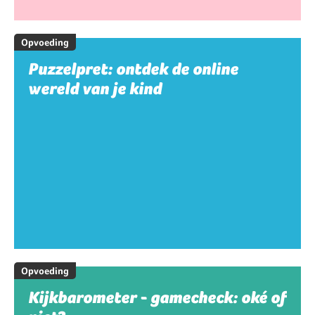
Opvoeding
Puzzelpret: ontdek de online
wereld van je kind
Opvoeding
Kijkbarometer - gamecheck: oké of