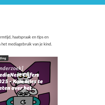
rmtijd, haatspraak en tips en
n het mediagebruik van je kind.
ding
onderzoek]
ediaNest Cijfers
25 - Kom alles te
eten over het
ediagebruik en de
ediaopvoeding in