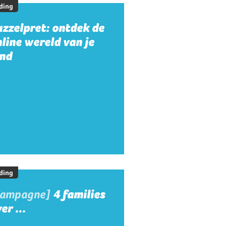
ding
zzelpret: ontdek de
line wereld van je
ind
ding
Campagne]
4 families
er ...