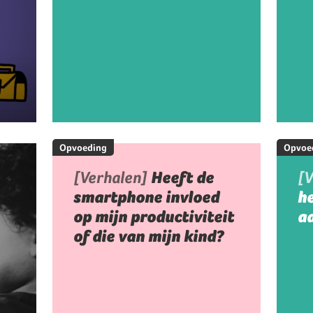
Opvoeding
Opvoe
[Verhalen]
Heeft de
[
smartphone invloed
h
op mijn productiviteit
aa
of die van mijn kind?