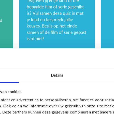
Twijfelen jij en je kind of die
bepaalde film of serie geschikt
is? Vul samen deze quiz in met
je kind en bespreek jullie
nd
keuzes. Beslis op het einde
samen of de film of serie gepast
is of niet!
Opvoeding
Opvoe
Hoe kies ik geschikte
6 
Details
content voor mijn
vo
kind?
w
 van cookies
tent en advertenties te personaliseren, om functies voor socia
n. Ook delen we informatie over uw gebruik van onze site met o
e. Deze partners kunnen deze gegevens combineren met andere in