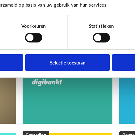
erzameld op basis van uw gebruik van hun services.
Voorkeuren
Statistieken
Opvoeding
Opvoe
Vragen over de
Ho
en
computer, het
a
Selectie toestaan
internet, …? Ga naar
s
een digipunt of
digibank!
Opvoeding
Opvoe