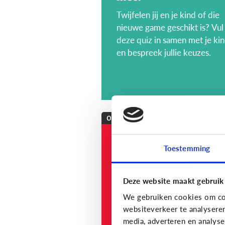
Twijfelen jij en je kind of die
nieuwe game geschikt is? Vul
deze quiz in samen met je ki
en bespreek jullie keuzes.
Opvoeding
[onderzoek]
Toestemming
MediaNest Cijfers
2023 - Kom alles te
weten over het
Deze website maakt gebruik
mediagebruik en de
We gebruiken cookies om con
mediaopvoeding in
websiteverkeer te analysere
media, adverteren en analys
gezinnen