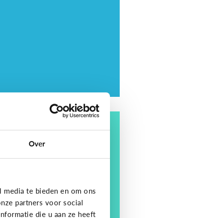
ding
tips om je kind op te
Over
eden in een digitale
ereld
l media te bieden en om ons
nze partners voor social
formatie die u aan ze heeft