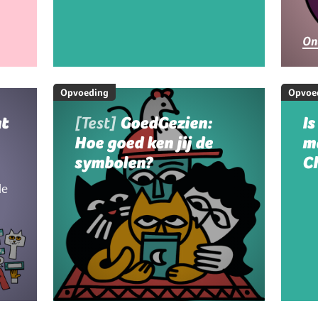
g
On
Opvoeding
Opvoe
at
[Test]
GoedGezien:
Is
Hoe goed ken jij de
m
symbolen?
C
le