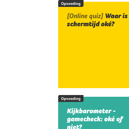
Opvoeding
[Online quiz]
Waar is
schermtijd oké?
Opvoeding
Kijkbarometer -
gamecheck: oké of
niet?