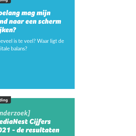
oelang mag mijn
ind naar een scherm
jken?
veel is te veel? Waar ligt de
itale balans?
ding
onderzoek]
ediaNest Cijfers
21 - de resultaten