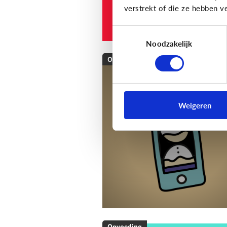
verstrekt of die ze hebben v
Toestemmingsselectie
Noodzakelijk
Opvoeding
[Klik & Print]
Als ...
dan: afspraken mak
Weigeren
over schermtijd!
Opvoeding