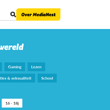
Over MediaNest
 wereld
Gaming
Lezen
ties & seksualiteit
School
16 - 18j