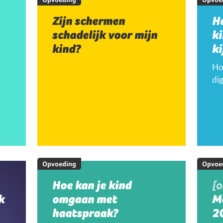
Zijn schermen
H
schadelijk voor mijn
k
kind?
ki
Hoe
dig
Opvoeding
Opvoe
Hoe kan je kind
[
k
omgaan met
M
haatspraak?
20