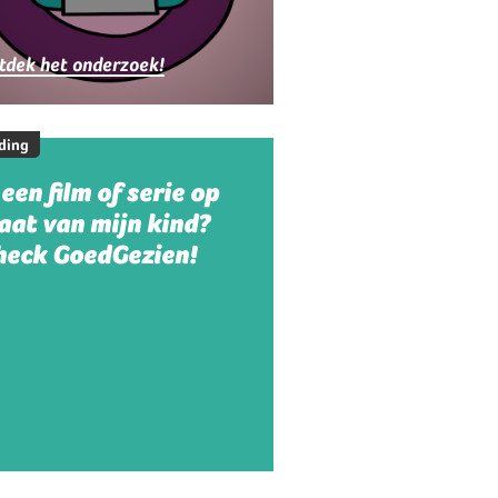
ezinnen
tdek het onderzoek!
ding
 een film of serie op
aat van mijn kind?
heck GoedGezien!