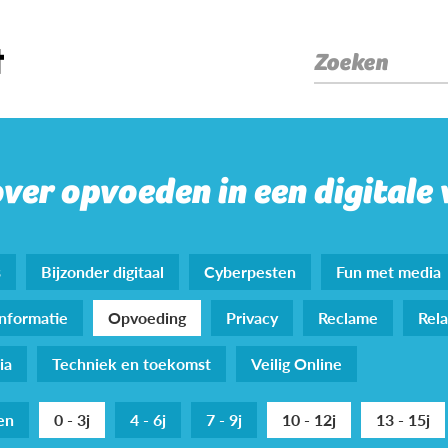
Zoeken
over opvoeden in een digitale
s
Bijzonder digitaal
Cyberpesten
Fun met media
nformatie
Opvoeding
Privacy
Reclame
Rela
ia
Techniek en toekomst
Veilig Online
den
0 - 3j
4 - 6j
7 - 9j
10 - 12j
13 - 15j