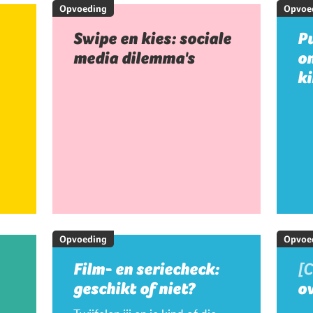
Opvoeding
Opvoe
Swipe en kies: sociale
Pu
media dilemma's
on
k
Opvoeding
Opvoe
Film- en seriecheck:
[
geschikt of niet?
ov