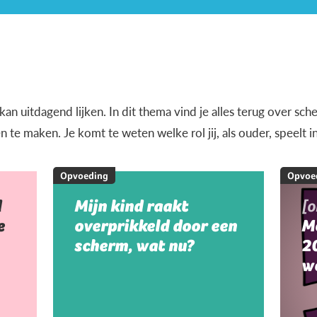
n uitdagend lijken. In dit thema vind je alles terug over sche
e maken. Je komt te weten welke rol jij, als ouder, speelt i
Opvoeding
Opvoe
d
Mijn kind raakt
[
e
overprikkeld door een
M
scherm, wat nu?
20
w
m
m