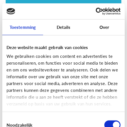
Toestemming
Details
Over
Deze website maakt gebruik van cookies
Opvoeding
We gebruiken cookies om content en advertenties te
Vanaf welke leeftijd mag mijn kind
personaliseren, om functies voor social media te bieden
naar een scherm kijken?
en om ons websiteverkeer te analyseren. Ook delen we
informatie over uw gebruik van onze site met onze
partners voor social media, adverteren en analyse. Deze
partners kunnen deze gegevens combineren met andere
informatie die u aan ze heeft verstrekt of die ze hebben
verzameld op basis van uw gebruik van hun services.
Toestemmingsselectie
Noodzakelijk