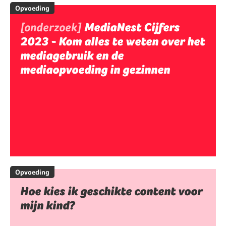
Opvoeding
[onderzoek]
MediaNest Cijfers
2023 - Kom alles te weten over het
mediagebruik en de
mediaopvoeding in gezinnen
Opvoeding
Hoe kies ik geschikte content voor
mijn kind?