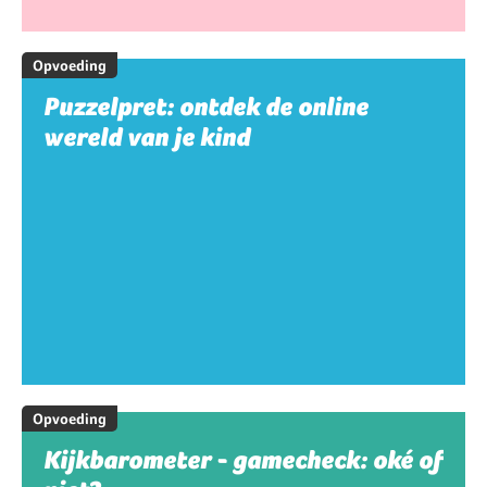
Opvoeding
Puzzelpret: ontdek de online
wereld van je kind
Opvoeding
Kijkbarometer - gamecheck: oké of