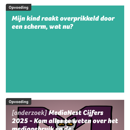
Opvoeding
Mijn kind raakt overprikkeld door
een scherm, wat nu?
Opvoeding
[onderzoek]
MediaNest Cijfers
2025 - Kom alles te weten over het
mediagebruik en de