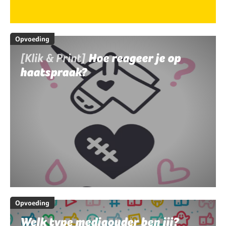
Opvoeding
[Klik & Print]
Hoe reageer je op
haatspraak?
Opvoeding
Welk type mediaouder ben jij?