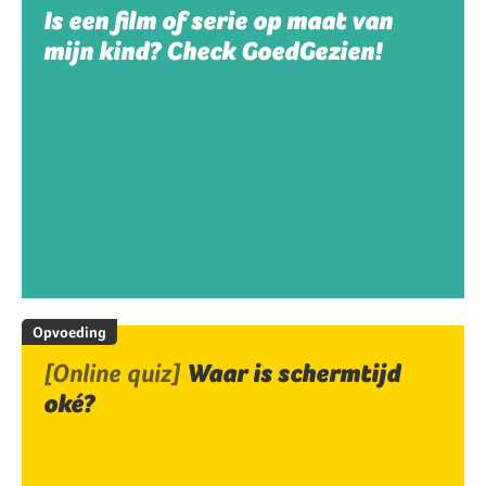
Is een film of serie op maat van
mijn kind? Check GoedGezien!
Opvoeding
[Online quiz]
Waar is schermtijd
oké?