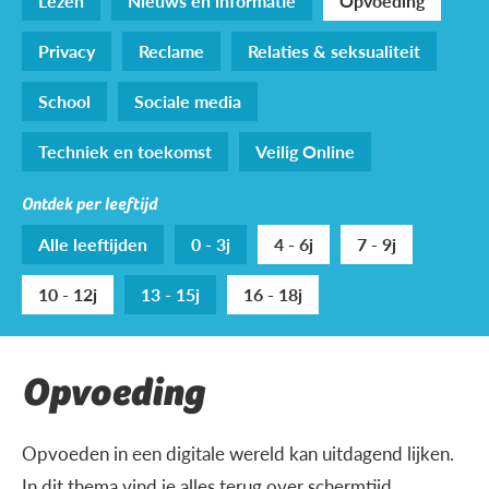
Lezen
Nieuws en informatie
Opvoeding
Privacy
Reclame
Relaties & seksualiteit
School
Sociale media
Techniek en toekomst
Veilig Online
Ontdek per leeftijd
Alle leeftijden
0 - 3j
4 - 6j
7 - 9j
10 - 12j
13 - 15j
16 - 18j
Opvoeding
Opvoeden in een digitale wereld kan uitdagend lijken.
In dit thema vind je alles terug over schermtijd,