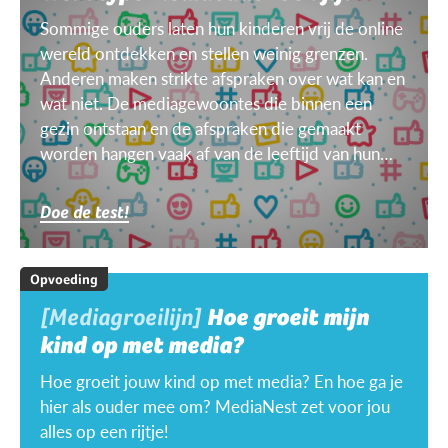
Sommige ouders laten hun kinderen vrij de online
wereld ontdekken en stellen weinig grenzen.
Anderen maken strikte afspraken over wat kan en
wat niet. De mediagewoontes die binnen een
gezin ontstaan en de afspraken die gemaakt
worden hangen vaak af van de leeftijd van hun
kinderen, van het doel, het toestel, het weer ...
Doe de test!
Opvoeding
[Mediagroeilijn]
Hoe groeit mijn
kind op met media?
Hoe groeit jouw kind op met media? En hoe ga je
hier als ouder mee om? MediaNest zet voor jou
alles op een rijtje!