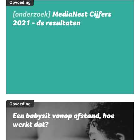
Opvoeding
[onderzoek]
MediaNest Cijfers
2021 - de resultaten
Opvoeding
Een babysit vanop afstand, hoe
werkt dat?