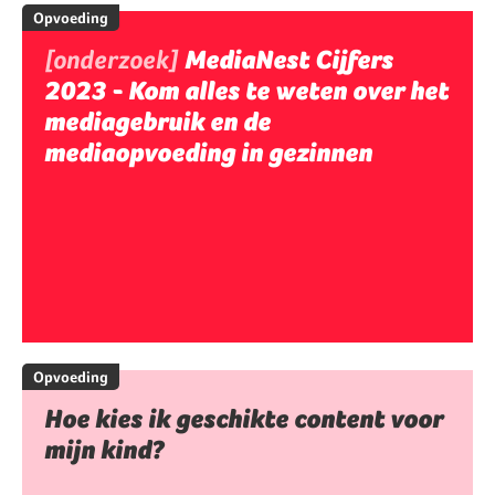
Opvoeding
[onderzoek]
MediaNest Cijfers
2023 - Kom alles te weten over het
mediagebruik en de
mediaopvoeding in gezinnen
Opvoeding
Hoe kies ik geschikte content voor
mijn kind?