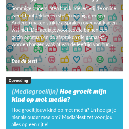
Sommige ouders laten hun kinderen vrij de online
wereld ontdekken en stellen weinig grenzen.
Anderen maken strikte afspraken over wat kan en
wat niet. De mediagewoontes die binnen een
gezin ontstaan en de afspraken die gemaakt
worden hangen vaak af van de leeftijd van hun
kinderen, van het doel, het toestel, het weer ...
Doe de test!
Opvoeding
[Mediagroeilijn]
Hoe groeit mijn
kind op met media?
Hoe groeit jouw kind op met media? En hoe ga je
hier als ouder mee om? MediaNest zet voor jou
alles op een rijtje!