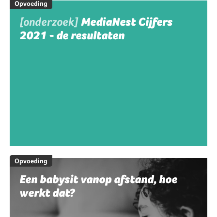
Opvoeding
[onderzoek]
MediaNest Cijfers
2021 - de resultaten
Opvoeding
Een babysit vanop afstand, hoe
werkt dat?