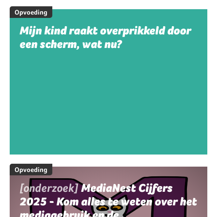
Opvoeding
Mijn kind raakt overprikkeld door
een scherm, wat nu?
Opvoeding
[onderzoek]
MediaNest Cijfers
2025 - Kom alles te weten over het
mediagebruik en de