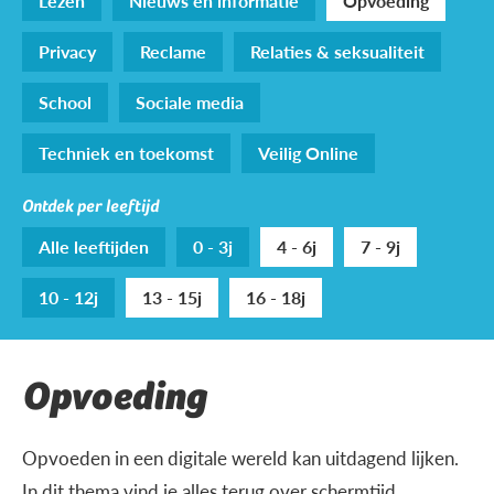
Lezen
Nieuws en informatie
Opvoeding
Privacy
Reclame
Relaties & seksualiteit
School
Sociale media
Techniek en toekomst
Veilig Online
Ontdek per leeftijd
Alle leeftijden
0 - 3j
4 - 6j
7 - 9j
10 - 12j
13 - 15j
16 - 18j
Opvoeding
Opvoeden in een digitale wereld kan uitdagend lijken.
In dit thema vind je alles terug over schermtijd,