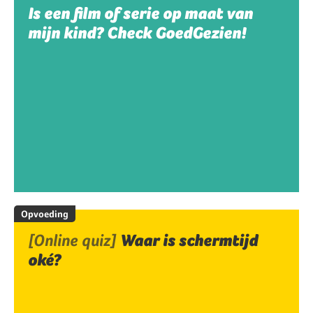
Is een film of serie op maat van
mijn kind? Check GoedGezien!
Opvoeding
[Online quiz]
Waar is schermtijd
oké?