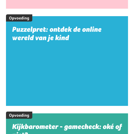
Opvoeding
Puzzelpret: ontdek de online
wereld van je kind
Opvoeding
Kijkbarometer - gamecheck: oké of