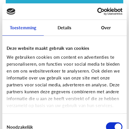
Toestemming
Details
Over
Deze website maakt gebruik van cookies
Opvoeding
We gebruiken cookies om content en advertenties te
Vanaf welke leeftijd mag mijn kind
personaliseren, om functies voor social media te bieden
naar een scherm kijken?
en om ons websiteverkeer te analyseren. Ook delen we
informatie over uw gebruik van onze site met onze
partners voor social media, adverteren en analyse. Deze
partners kunnen deze gegevens combineren met andere
informatie die u aan ze heeft verstrekt of die ze hebben
verzameld op basis van uw gebruik van hun services.
Toestemmingsselectie
Noodzakelijk