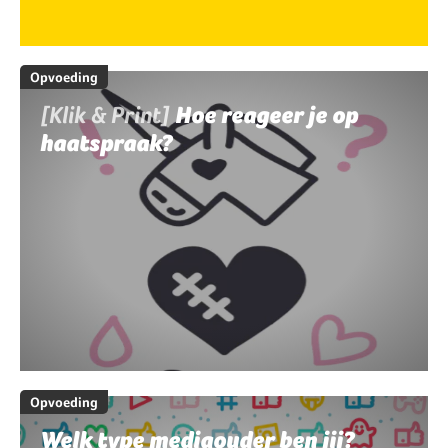
Opvoeding
[Klik & Print]
Hoe reageer je op
haatspraak?
Opvoeding
Welk type mediaouder ben jij?