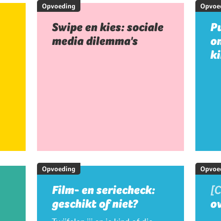
Opvoeding
Opvoe
Swipe en kies: sociale
Pu
media dilemma's
on
k
Opvoeding
Opvoe
Film- en seriecheck:
[
geschikt of niet?
ov