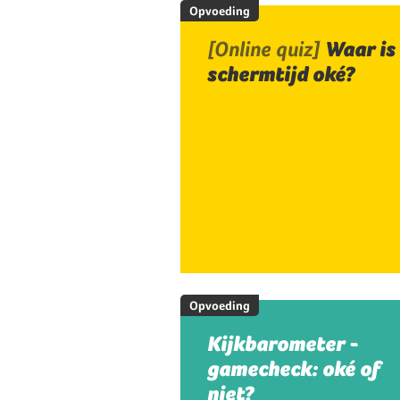
Opvoeding
[Online quiz]
Waar is
schermtijd oké?
Opvoeding
Kijkbarometer -
gamecheck: oké of
niet?