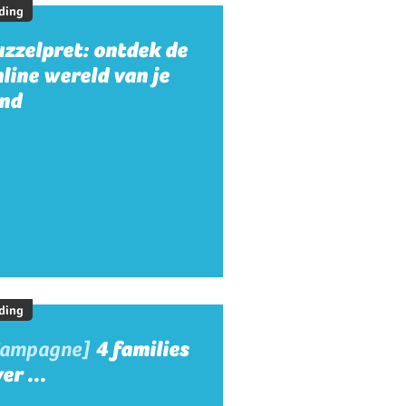
ding
zzelpret: ontdek de
line wereld van je
ind
ding
Campagne]
4 families
er ...