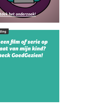
ezinnen
tdek het onderzoek!
ding
 een film of serie op
aat van mijn kind?
heck GoedGezien!