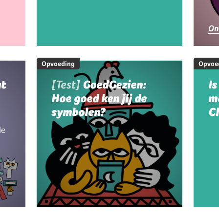
g
On
Opvoeding
Opvoe
at
[Test]
GoedGezien:
Is
Hoe goed ken jij de
m
symbolen?
C
le