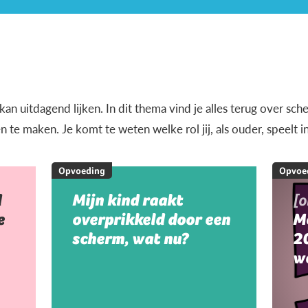
n uitdagend lijken. In dit thema vind je alles terug over sche
e maken. Je komt te weten welke rol jij, als ouder, speelt i
Opvoeding
Opvoe
d
Mijn kind raakt
[
e
overprikkeld door een
M
scherm, wat nu?
20
w
m
m