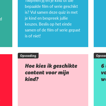
Twijfelen jij en je kind of die
bepaalde film of serie geschikt
is? Vul samen deze quiz in met
je kind en bespreek jullie
nd
keuzes. Beslis op het einde
samen of de film of serie gepast
is of niet!
Opvoeding
Opvoe
Hoe kies ik geschikte
6 
content voor mijn
vo
kind?
w