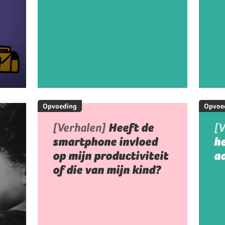
Opvoeding
Opvoe
[Verhalen]
Heeft de
[
smartphone invloed
h
op mijn productiviteit
aa
of die van mijn kind?