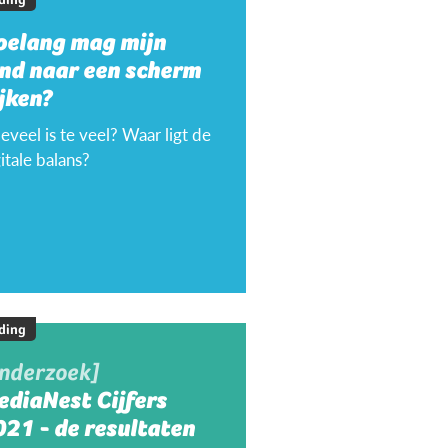
oelang mag mijn
ind naar een scherm
jken?
veel is te veel? Waar ligt de
itale balans?
ding
onderzoek]
ediaNest Cijfers
21 - de resultaten