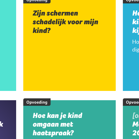
Zijn schermen
H
schadelijk voor mijn
k
kind?
ki
Hoe
dig
Opvoeding
Opvoe
Hoe kan je kind
[
k
omgaan met
M
haatspraak?
20