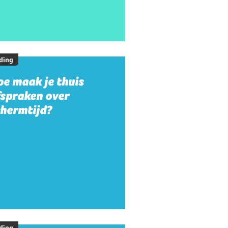
ding
e maak je thuis
fspraken over
chermtijd?
ding