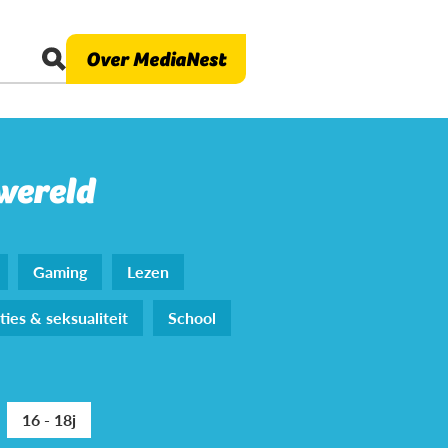
Over MediaNest
 wereld
Gaming
Lezen
ties & seksualiteit
School
16 - 18j