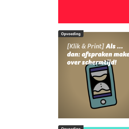
Opvoeding
[Klik & Print]
Als ...
dan: afspraken mak
over schermtijd!
Opvoeding