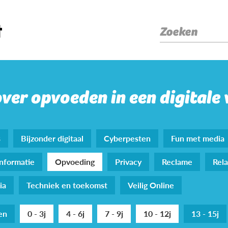
Zoeken
over opvoeden in een digitale
s
Bijzonder digitaal
Cyberpesten
Fun met media
nformatie
Opvoeding
Privacy
Reclame
Rela
ia
Techniek en toekomst
Veilig Online
den
0 - 3j
4 - 6j
7 - 9j
10 - 12j
13 - 15j