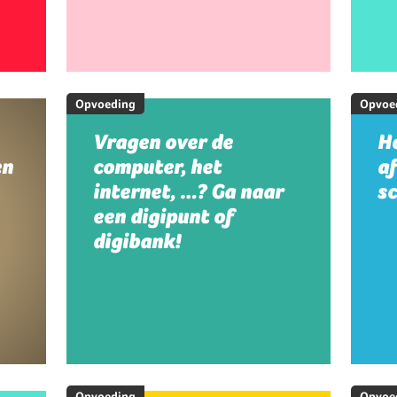
Opvoeding
Opvoe
Vragen over de
Ho
en
computer, het
a
internet, …? Ga naar
s
een digipunt of
digibank!
Opvoeding
Opvoe