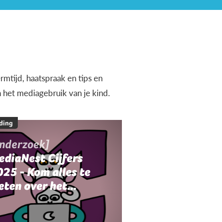
rmtijd, haatspraak en tips en
n het mediagebruik van je kind.
ding
onderzoek]
ediaNest Cijfers
25 - Kom alles te
eten over het
ediagebruik en de
ediaopvoeding in