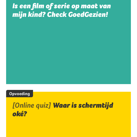
Is een film of serie op maat van
mijn kind? Check GoedGezien!
Opvoeding
[Online quiz]
Waar is schermtijd
oké?