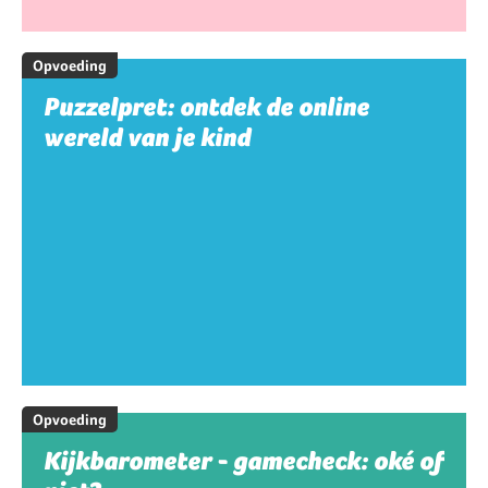
Opvoeding
Puzzelpret: ontdek de online
wereld van je kind
Opvoeding
Kijkbarometer - gamecheck: oké of