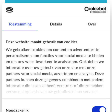
Toestemming
Details
Over
Deze website maakt gebruik van cookies
Opvoeding
We gebruiken cookies om content en advertenties te
Vanaf welke leeftijd mag mijn kind
personaliseren, om functies voor social media te bieden
naar een scherm kijken?
en om ons websiteverkeer te analyseren. Ook delen we
informatie over uw gebruik van onze site met onze
partners voor social media, adverteren en analyse. Deze
partners kunnen deze gegevens combineren met andere
informatie die u aan ze heeft verstrekt of die ze hebben
verzameld op basis van uw gebruik van hun services.
Toestemmingsselectie
Noodzakelijk