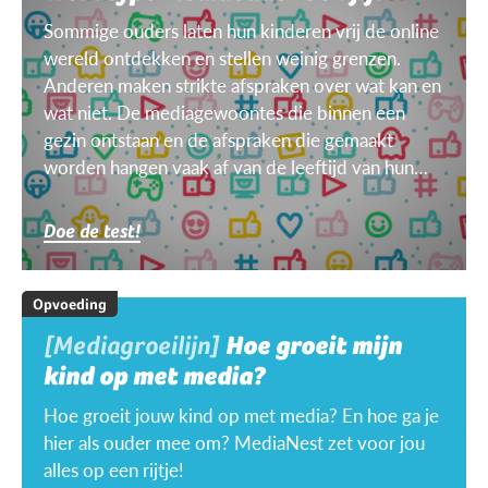
Sommige ouders laten hun kinderen vrij de online
wereld ontdekken en stellen weinig grenzen.
Anderen maken strikte afspraken over wat kan en
wat niet. De mediagewoontes die binnen een
gezin ontstaan en de afspraken die gemaakt
worden hangen vaak af van de leeftijd van hun
kinderen, van het doel, het toestel, het weer ...
Doe de test!
Opvoeding
[Mediagroeilijn]
Hoe groeit mijn
kind op met media?
Hoe groeit jouw kind op met media? En hoe ga je
hier als ouder mee om? MediaNest zet voor jou
alles op een rijtje!