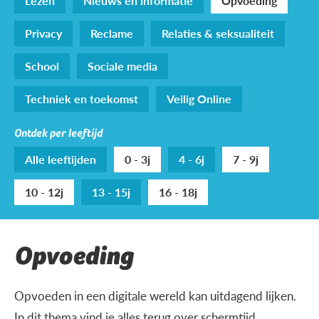
Lezen
Nieuws en informatie
Opvoeding
Privacy
Reclame
Relaties & seksualiteit
School
Sociale media
Techniek en toekomst
Veilig Online
Ontdek per leeftijd
Alle leeftijden
0 - 3j
4 - 6j
7 - 9j
10 - 12j
13 - 15j
16 - 18j
Opvoeding
Opvoeden in een digitale wereld kan uitdagend lijken.
In dit thema vind je alles terug over schermtijd,