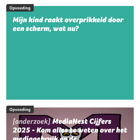
Opvoeding
Mijn kind raakt overprikkeld door
een scherm, wat nu?
Opvoeding
[onderzoek]
MediaNest Cijfers
2025 - Kom alles te weten over het
mediagebruik en de