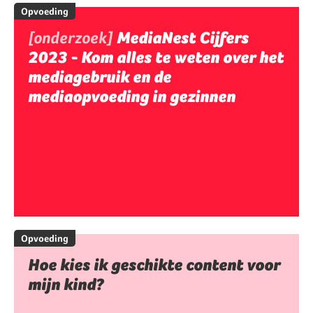
Opvoeding
[onderzoek]
MediaNest Cijfers
2023 - Kom alles te weten over het
mediagebruik en de
mediaopvoeding in gezinnen
Opvoeding
Hoe kies ik geschikte content voor
mijn kind?