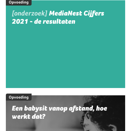
Opvoeding
[onderzoek]
MediaNest Cijfers
2021 - de resultaten
Opvoeding
Een babysit vanop afstand, hoe
werkt dat?