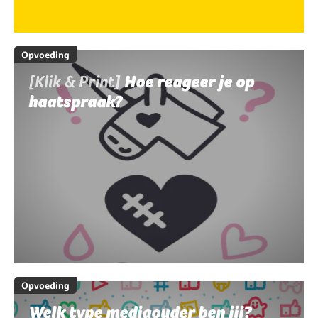
Opvoeding
[Klik & Print]
Hoe reageer je op
haatspraak?
Opvoeding
Welk type mediaouder ben jij?