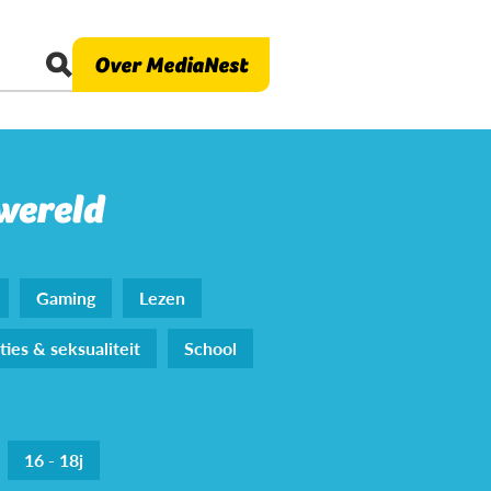
Over MediaNest
 wereld
Gaming
Lezen
ties & seksualiteit
School
16 - 18j