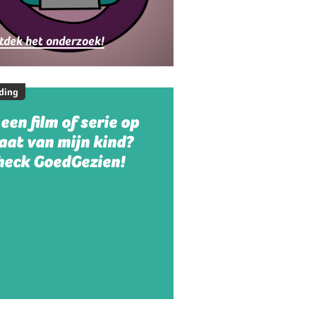
ezinnen
tdek het onderzoek!
ding
 een film of serie op
aat van mijn kind?
heck GoedGezien!