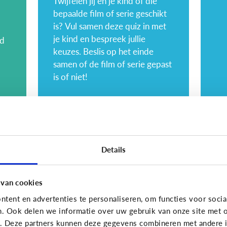
Twijfelen jij en je kind of die
bepaalde film of serie geschikt
is? Vul samen deze quiz in met
je kind en bespreek jullie
nd
keuzes. Beslis op het einde
samen of de film of serie gepast
is of niet!
Opvoeding
Opvoe
Hoe kies ik geschikte
6 
Details
content voor mijn
vo
kind?
w
 van cookies
tent en advertenties te personaliseren, om functies voor socia
n. Ook delen we informatie over uw gebruik van onze site met o
e. Deze partners kunnen deze gegevens combineren met andere in