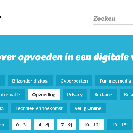
Zoeken
over opvoeden in een digitale
s
Bijzonder digitaal
Cyberpesten
Fun met media
nformatie
Opvoeding
Privacy
Reclame
Rela
ia
Techniek en toekomst
Veilig Online
den
0 - 3j
4 - 6j
7 - 9j
10 - 12j
13 - 15j