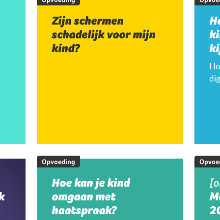
Zijn schermen
H
schadelijk voor mijn
k
kind?
ki
Hoe
dig
Opvoeding
Opvoe
Hoe kan je kind
[
k
omgaan met
M
haatspraak?
20