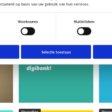
erzameld op basis van uw gebruik van hun services.
Voorkeuren
Statistieken
Opvoeding
Opvoe
Vragen over de
Ho
en
computer, het
a
Selectie toestaan
internet, …? Ga naar
s
een digipunt of
digibank!
Opvoeding
Opvoe