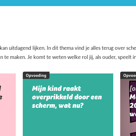
n uitdagend lijken. In dit thema vind je alles terug over sche
e maken. Je komt te weten welke rol jij, als ouder, speelt i
Opvoeding
Opvoe
d
Mijn kind raakt
[
e
overprikkeld door een
M
scherm, wat nu?
20
w
m
m