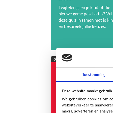
Twijfelen jij en je kind of die
nieuwe game geschikt is? Vul
deze quiz in samen met je ki
en bespreek jullie keuzes.
Opvoeding
[onderzoek]
Toestemming
MediaNest Cijfers
2023 - Kom alles te
weten over het
Deze website maakt gebruik
mediagebruik en de
We gebruiken cookies om con
mediaopvoeding in
websiteverkeer te analysere
media, adverteren en analys
gezinnen