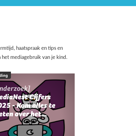
rmtijd, haatspraak en tips en
n het mediagebruik van je kind.
ding
onderzoek]
ediaNest Cijfers
25 - Kom alles te
eten over het
ediagebruik en de
ediaopvoeding in