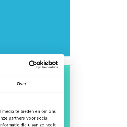
ding
tips om je kind op te
Over
eden in een digitale
ereld
l media te bieden en om ons
nze partners voor social
formatie die u aan ze heeft