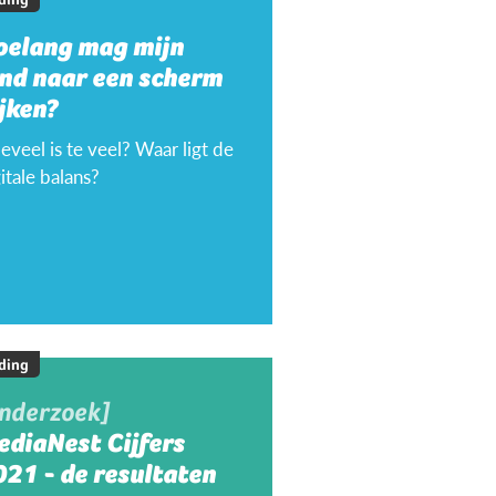
oelang mag mijn
ind naar een scherm
jken?
veel is te veel? Waar ligt de
itale balans?
ding
onderzoek]
ediaNest Cijfers
21 - de resultaten