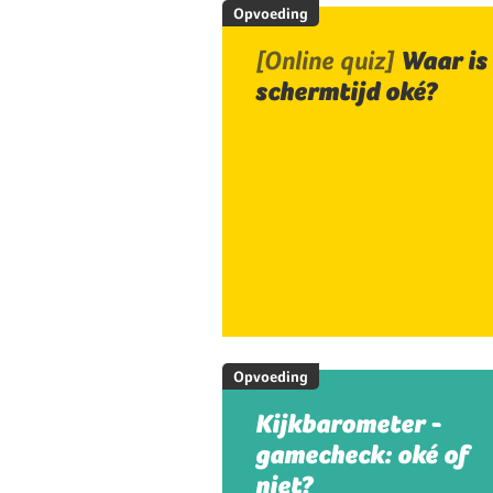
Opvoeding
[Online quiz]
Waar is
schermtijd oké?
Opvoeding
Kijkbarometer -
gamecheck: oké of
niet?