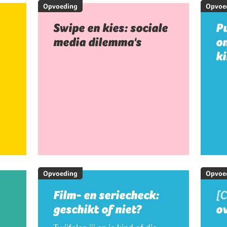
Opvoeding
Opvoe
Swipe en kies: sociale
Pu
media dilemma's
on
k
Opvoeding
Opvoe
Film- en seriecheck:
[
geschikt of niet?
ov