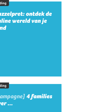
ding
zzelpret: ontdek de
line wereld van je
ind
ding
Campagne]
4 families
er ...