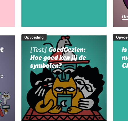
g
On
Opvoeding
Opvoe
at
[Test]
GoedGezien:
Is
Hoe goed ken jij de
m
symbolen?
C
le