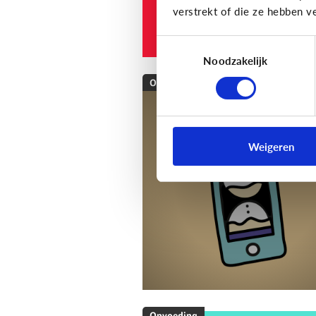
verstrekt of die ze hebben v
Toestemmingsselectie
Noodzakelijk
Opvoeding
[Klik & Print]
Als ...
dan: afspraken mak
Weigeren
over schermtijd!
Opvoeding