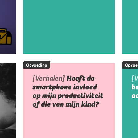
Opvoeding
Opvoe
[Verhalen]
Heeft de
[
smartphone invloed
h
op mijn productiviteit
aa
of die van mijn kind?