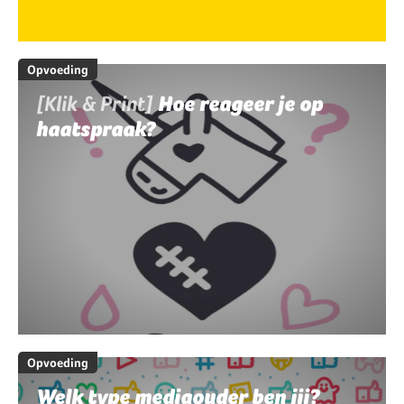
Opvoeding
[Klik & Print]
Hoe reageer je op
haatspraak?
Opvoeding
Welk type mediaouder ben jij?