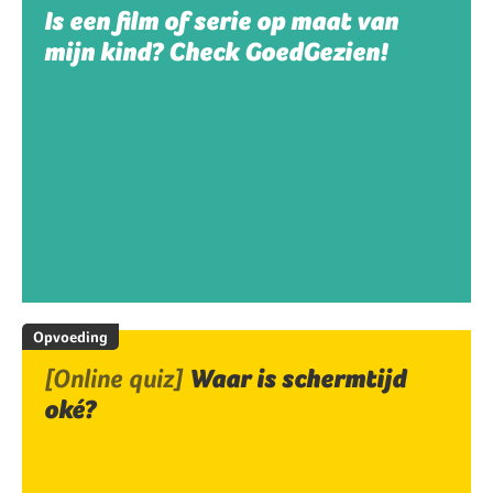
Is een film of serie op maat van
mijn kind? Check GoedGezien!
Opvoeding
[Online quiz]
Waar is schermtijd
oké?