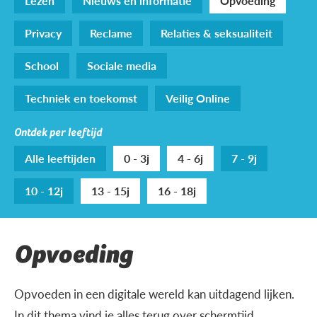
Lezen
Nieuws en informatie
Opvoeding
Privacy
Reclame
Relaties & seksualiteit
School
Sociale media
Techniek en toekomst
Veilig Online
Ontdek per leeftijd
Alle leeftijden
0 - 3j
4 - 6j
7 - 9j
10 - 12j
13 - 15j
16 - 18j
Opvoeding
Opvoeden in een digitale wereld kan uitdagend lijken.
In dit thema vind je alles terug over schermtijd,