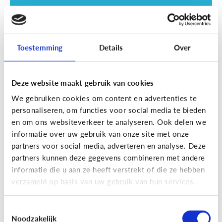
Toestemming
Details
Over
Deze website maakt gebruik van cookies
Opvoeding
We gebruiken cookies om content en advertenties te
Vanaf welke leeftijd mag mijn kind
personaliseren, om functies voor social media te bieden
naar een scherm kijken?
en om ons websiteverkeer te analyseren. Ook delen we
informatie over uw gebruik van onze site met onze
partners voor social media, adverteren en analyse. Deze
partners kunnen deze gegevens combineren met andere
informatie die u aan ze heeft verstrekt of die ze hebben
verzameld op basis van uw gebruik van hun services.
Toestemmingsselectie
Noodzakelijk