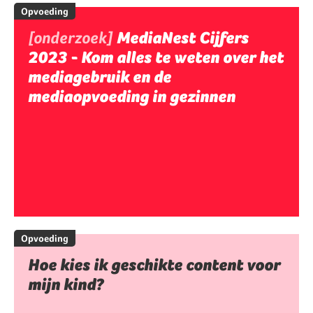
Opvoeding
[onderzoek]
MediaNest Cijfers
2023 - Kom alles te weten over het
mediagebruik en de
mediaopvoeding in gezinnen
Opvoeding
Hoe kies ik geschikte content voor
mijn kind?