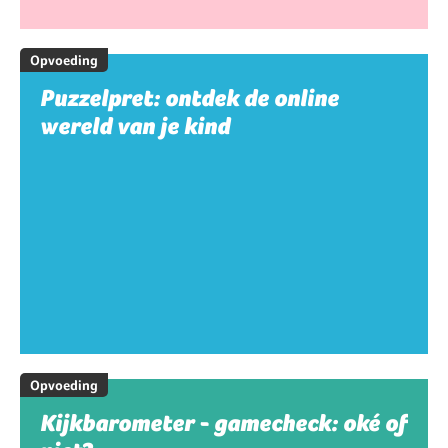
Opvoeding
Puzzelpret: ontdek de online
wereld van je kind
Opvoeding
Kijkbarometer - gamecheck: oké of