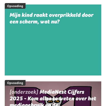
Opvoeding
Mijn kind raakt overprikkeld door
een scherm, wat nu?
Opvoeding
[onderzoek]
MediaNest Cijfers
2025 - Kom alles te weten over het
mediagebruik en de