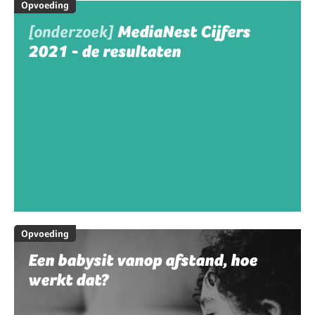
Opvoeding
[onderzoek]
MediaNest Cijfers
2021 - de resultaten
Opvoeding
Een babysit vanop afstand, hoe
werkt dat?