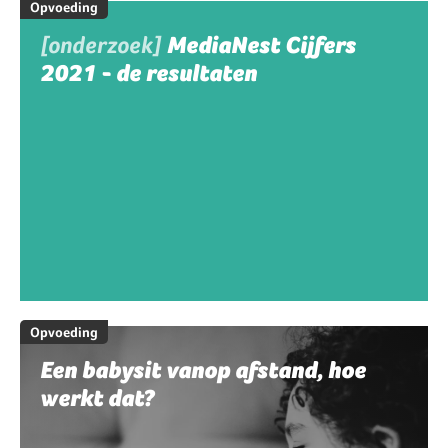
Opvoeding
[onderzoek]
MediaNest Cijfers
2021 - de resultaten
Opvoeding
Een babysit vanop afstand, hoe
werkt dat?