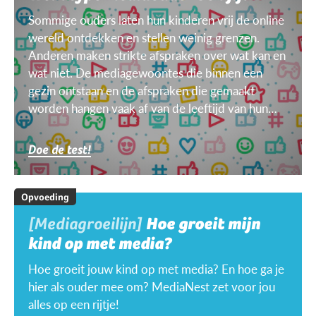
Sommige ouders laten hun kinderen vrij de online
wereld ontdekken en stellen weinig grenzen.
Anderen maken strikte afspraken over wat kan en
wat niet. De mediagewoontes die binnen een
gezin ontstaan en de afspraken die gemaakt
worden hangen vaak af van de leeftijd van hun
kinderen, van het doel, het toestel, het weer ...
Doe de test!
Opvoeding
[Mediagroeilijn]
Hoe groeit mijn
kind op met media?
Hoe groeit jouw kind op met media? En hoe ga je
hier als ouder mee om? MediaNest zet voor jou
alles op een rijtje!