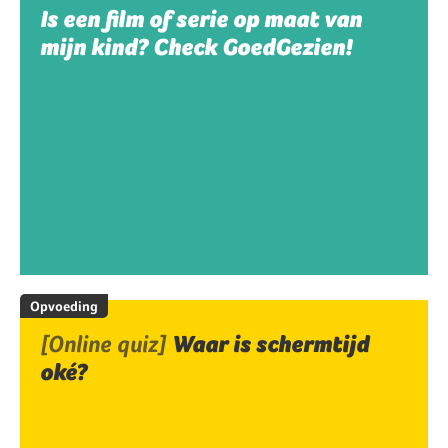
Is een film of serie op maat van
mijn kind? Check GoedGezien!
Opvoeding
[Online quiz]
Waar is schermtijd
oké?