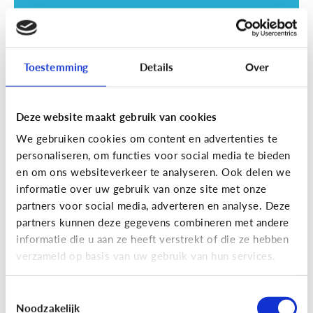
Toestemming
Details
Over
Deze website maakt gebruik van cookies
Opvoeding
We gebruiken cookies om content en advertenties te
Vanaf welke leeftijd mag mijn kind
personaliseren, om functies voor social media te bieden
naar een scherm kijken?
en om ons websiteverkeer te analyseren. Ook delen we
informatie over uw gebruik van onze site met onze
partners voor social media, adverteren en analyse. Deze
partners kunnen deze gegevens combineren met andere
informatie die u aan ze heeft verstrekt of die ze hebben
verzameld op basis van uw gebruik van hun services.
Toestemmingsselectie
Noodzakelijk