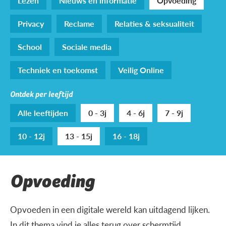
Lezen
Nieuws en informatie
Opvoeding
Privacy
Reclame
Relaties & seksualiteit
School
Sociale media
Techniek en toekomst
Veilig Online
Ontdek per leeftijd
Alle leeftijden
0 - 3j
4 - 6j
7 - 9j
10 - 12j
13 - 15j
16 - 18j
Opvoeding
Opvoeden in een digitale wereld kan uitdagend lijken.
In dit thema vind je alles terug over schermtijd,