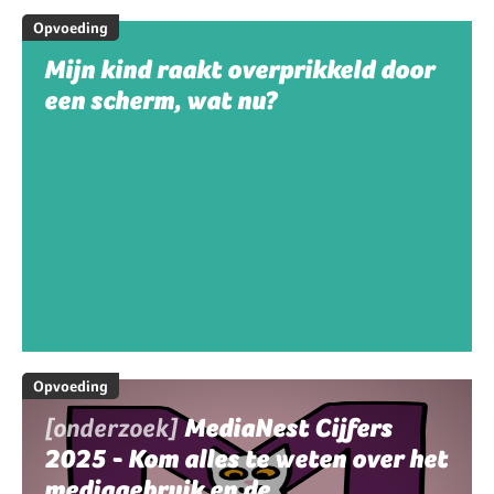
Opvoeding
Mijn kind raakt overprikkeld door
een scherm, wat nu?
Opvoeding
[onderzoek]
MediaNest Cijfers
2025 - Kom alles te weten over het
mediagebruik en de