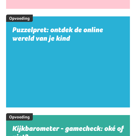
Opvoeding
Puzzelpret: ontdek de online
wereld van je kind
Opvoeding
Kijkbarometer - gamecheck: oké of