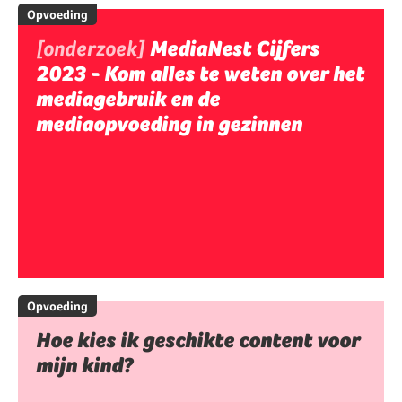
Opvoeding
[onderzoek]
MediaNest Cijfers
2023 - Kom alles te weten over het
mediagebruik en de
mediaopvoeding in gezinnen
Opvoeding
Hoe kies ik geschikte content voor
mijn kind?