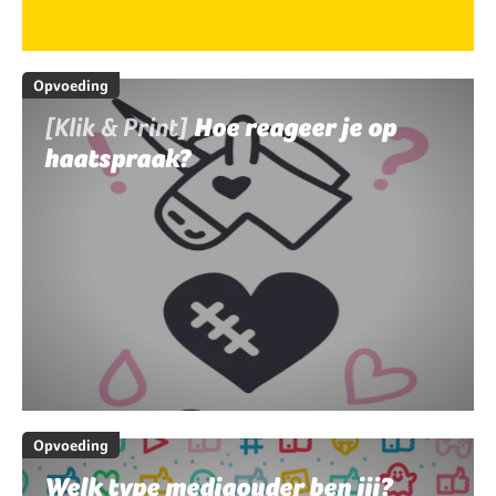
Opvoeding
[Klik & Print]
Hoe reageer je op
haatspraak?
Opvoeding
Welk type mediaouder ben jij?