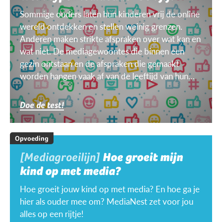
Sommige ouders laten hun kinderen vrij de online
wereld ontdekken en stellen weinig grenzen.
Anderen maken strikte afspraken over wat kan en
wat niet. De mediagewoontes die binnen een
gezin ontstaan en de afspraken die gemaakt
worden hangen vaak af van de leeftijd van hun
kinderen, van het doel, het toestel, het weer ...
Doe de test!
Opvoeding
[Mediagroeilijn]
Hoe groeit mijn
kind op met media?
Hoe groeit jouw kind op met media? En hoe ga je
hier als ouder mee om? MediaNest zet voor jou
alles op een rijtje!