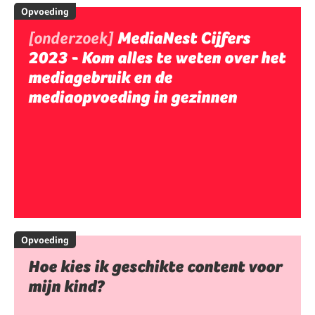
Opvoeding
[onderzoek]
MediaNest Cijfers
2023 - Kom alles te weten over het
mediagebruik en de
mediaopvoeding in gezinnen
Opvoeding
Hoe kies ik geschikte content voor
mijn kind?