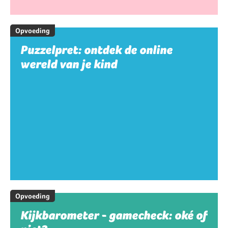
Opvoeding
Puzzelpret: ontdek de online
wereld van je kind
Opvoeding
Kijkbarometer - gamecheck: oké of