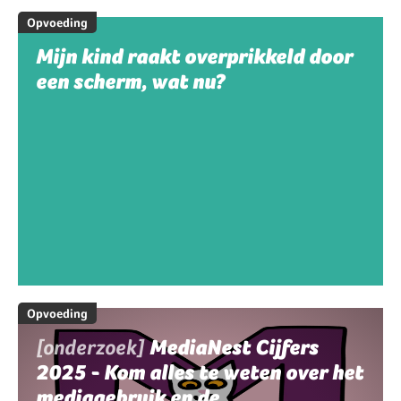
Opvoeding
Mijn kind raakt overprikkeld door
een scherm, wat nu?
Opvoeding
[onderzoek]
MediaNest Cijfers
2025 - Kom alles te weten over het
mediagebruik en de