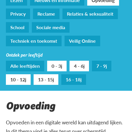
Lezen
Nieuws en informatie
Opvoeding
Privacy
Reclame
Relaties & seksualiteit
School
Sociale media
Techniek en toekomst
Veilig Online
Ontdek per leeftijd
Alle leeftijden
0 - 3j
4 - 6j
7 - 9j
10 - 12j
13 - 15j
16 - 18j
Opvoeding
Opvoeden in een digitale wereld kan uitdagend lijken.
In dit thema vind je alles terug over schermtijd,