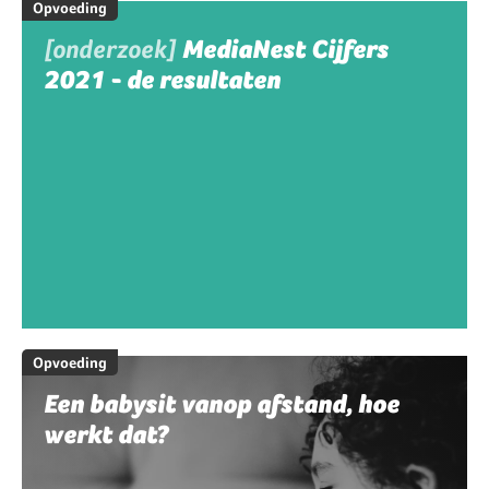
Opvoeding
[onderzoek]
MediaNest Cijfers
2021 - de resultaten
Opvoeding
Een babysit vanop afstand, hoe
werkt dat?