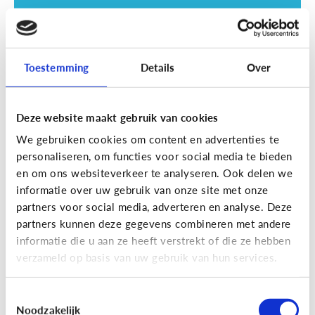
Toestemming
Details
Over
Deze website maakt gebruik van cookies
Opvoeding
We gebruiken cookies om content en advertenties te
Vanaf welke leeftijd mag mijn kind
personaliseren, om functies voor social media te bieden
naar een scherm kijken?
en om ons websiteverkeer te analyseren. Ook delen we
informatie over uw gebruik van onze site met onze
partners voor social media, adverteren en analyse. Deze
partners kunnen deze gegevens combineren met andere
informatie die u aan ze heeft verstrekt of die ze hebben
verzameld op basis van uw gebruik van hun services.
Toestemmingsselectie
Noodzakelijk