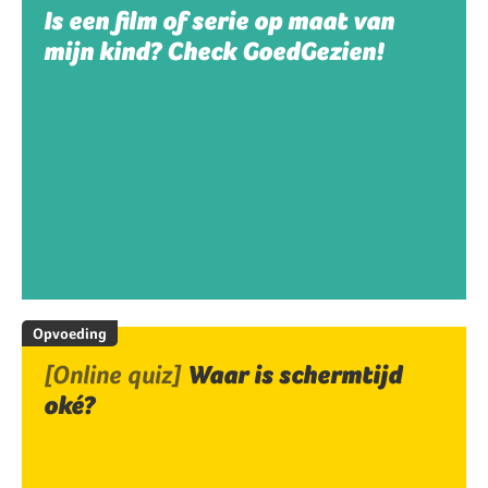
Is een film of serie op maat van
mijn kind? Check GoedGezien!
Opvoeding
[Online quiz]
Waar is schermtijd
oké?