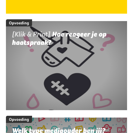
Opvoeding
[Klik & Print]
Hoe reageer je op
haatspraak?
Opvoeding
Welk type mediaouder ben jij?