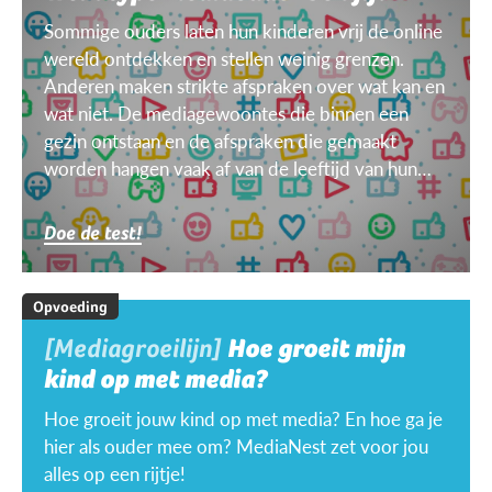
Sommige ouders laten hun kinderen vrij de online
wereld ontdekken en stellen weinig grenzen.
Anderen maken strikte afspraken over wat kan en
wat niet. De mediagewoontes die binnen een
gezin ontstaan en de afspraken die gemaakt
worden hangen vaak af van de leeftijd van hun
kinderen, van het doel, het toestel, het weer ...
Doe de test!
Opvoeding
[Mediagroeilijn]
Hoe groeit mijn
kind op met media?
Hoe groeit jouw kind op met media? En hoe ga je
hier als ouder mee om? MediaNest zet voor jou
alles op een rijtje!