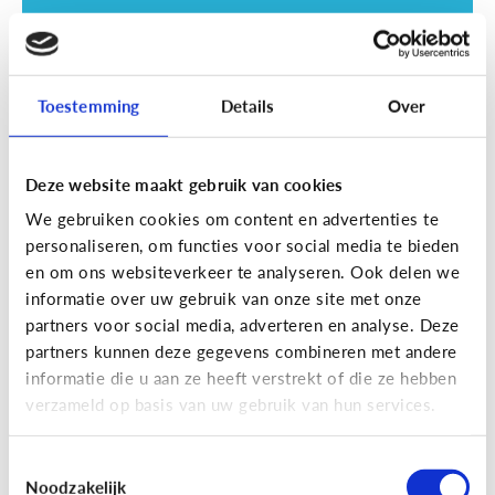
Toestemming
Details
Over
Deze website maakt gebruik van cookies
Opvoeding
We gebruiken cookies om content en advertenties te
Vanaf welke leeftijd mag mijn kind
personaliseren, om functies voor social media te bieden
naar een scherm kijken?
en om ons websiteverkeer te analyseren. Ook delen we
informatie over uw gebruik van onze site met onze
partners voor social media, adverteren en analyse. Deze
partners kunnen deze gegevens combineren met andere
informatie die u aan ze heeft verstrekt of die ze hebben
verzameld op basis van uw gebruik van hun services.
Toestemmingsselectie
Noodzakelijk