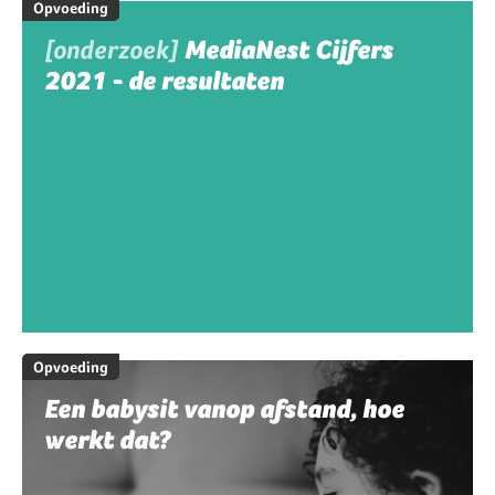
Opvoeding
[onderzoek]
MediaNest Cijfers
2021 - de resultaten
Opvoeding
Een babysit vanop afstand, hoe
werkt dat?