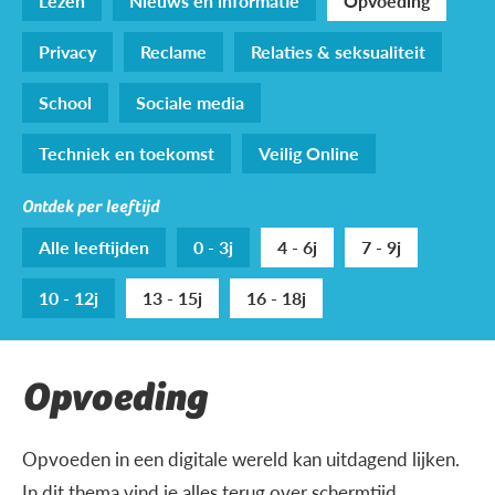
Lezen
Nieuws en informatie
Opvoeding
Privacy
Reclame
Relaties & seksualiteit
School
Sociale media
Techniek en toekomst
Veilig Online
Ontdek per leeftijd
Alle leeftijden
0 - 3j
4 - 6j
7 - 9j
10 - 12j
13 - 15j
16 - 18j
Opvoeding
Opvoeden in een digitale wereld kan uitdagend lijken.
In dit thema vind je alles terug over schermtijd,