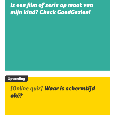
Is een film of serie op maat van
mijn kind? Check GoedGezien!
Opvoeding
[Online quiz]
Waar is schermtijd
oké?