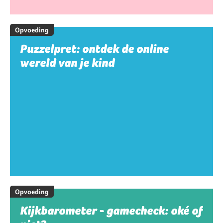
Opvoeding
Puzzelpret: ontdek de online
wereld van je kind
Opvoeding
Kijkbarometer - gamecheck: oké of