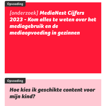
Opvoeding
[onderzoek]
MediaNest Cijfers
2023 - Kom alles te weten over het
mediagebruik en de
mediaopvoeding in gezinnen
Opvoeding
Hoe kies ik geschikte content voor
mijn kind?