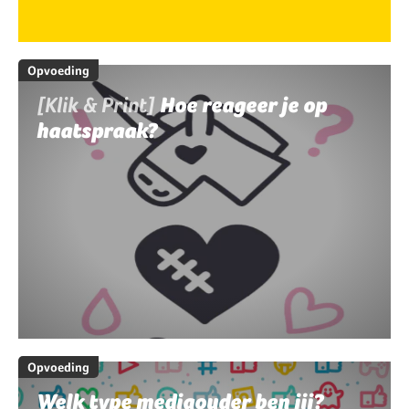
Opvoeding
[Klik & Print]
Hoe reageer je op
haatspraak?
Opvoeding
Welk type mediaouder ben jij?