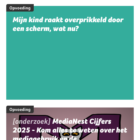
Opvoeding
Mijn kind raakt overprikkeld door
een scherm, wat nu?
Opvoeding
[onderzoek]
MediaNest Cijfers
2025 - Kom alles te weten over het
mediagebruik en de