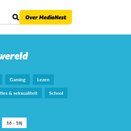
Over MediaNest
 wereld
Gaming
Lezen
ties & seksualiteit
School
16 - 18j