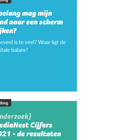
oelang mag mijn
ind naar een scherm
jken?
veel is te veel? Waar ligt de
itale balans?
ding
onderzoek]
ediaNest Cijfers
21 - de resultaten