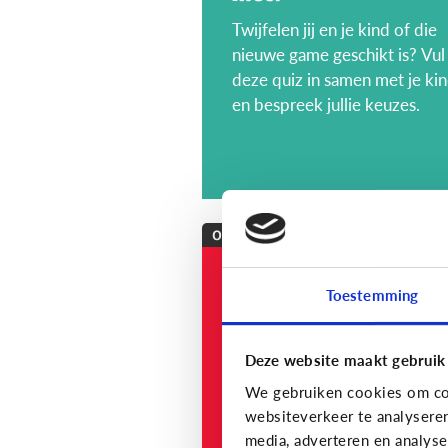
Twijfelen jij en je kind of die
nieuwe game geschikt is? Vul
deze quiz in samen met je ki
en bespreek jullie keuzes.
Opvoeding
[onderzoek]
Toestemming
MediaNest Cijfers
2023 - Kom alles te
weten over het
Deze website maakt gebruik
mediagebruik en de
We gebruiken cookies om con
mediaopvoeding in
websiteverkeer te analysere
media, adverteren en analys
gezinnen