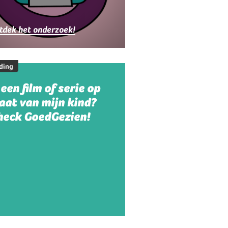
ezinnen
tdek het onderzoek!
ding
 een film of serie op
aat van mijn kind?
heck GoedGezien!