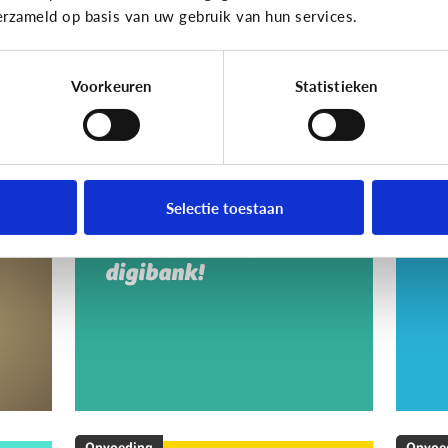
erzameld op basis van uw gebruik van hun services.
Voorkeuren
Statistieken
Opvoeding
Opvoe
Vragen over de
Ho
en
computer, het
a
Selectie toestaan
internet, …? Ga naar
s
een digipunt of
digibank!
Opvoeding
Opvoe