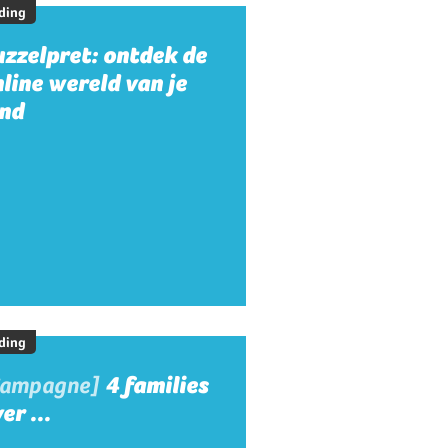
ding
zzelpret: ontdek de
line wereld van je
ind
ding
Campagne]
4 families
er ...