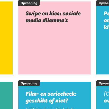
Opvoeding
Opvoe
Swipe en kies: sociale
Pu
media dilemma's
on
k
Opvoeding
Opvoe
Film- en seriecheck:
[
geschikt of niet?
ov