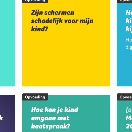
Zijn schermen
H
schadelijk voor mijn
k
kind?
ki
Hoe
dig
Opvoeding
Opvoe
Hoe kan je kind
[
k
omgaan met
M
haatspraak?
20