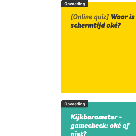
Opvoeding
[Online quiz]
Waar is
schermtijd oké?
Opvoeding
Kijkbarometer -
gamecheck: oké of
niet?