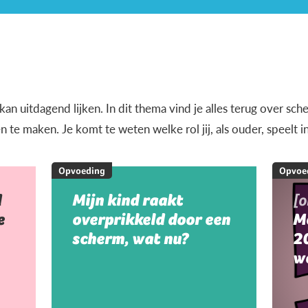
n uitdagend lijken. In dit thema vind je alles terug over sche
e maken. Je komt te weten welke rol jij, als ouder, speelt i
Opvoeding
Opvoe
d
Mijn kind raakt
[
e
overprikkeld door een
M
scherm, wat nu?
20
w
m
m