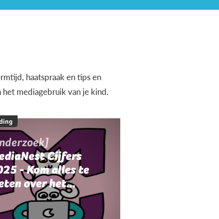
rmtijd, haatspraak en tips en
n het mediagebruik van je kind.
ding
onderzoek]
ediaNest Cijfers
25 - Kom alles te
eten over het
ediagebruik en de
ediaopvoeding in