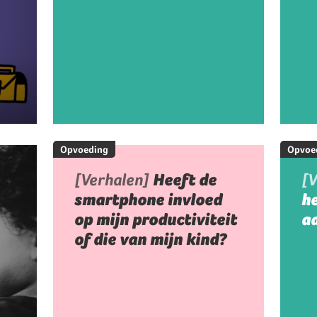
Opvoeding
Opvoe
[Verhalen]
Heeft de
[
smartphone invloed
h
op mijn productiviteit
aa
of die van mijn kind?