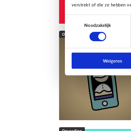
verstrekt of die ze hebben v
Toestemmingsselectie
Noodzakelijk
Opvoeding
[Klik & Print]
Als ...
dan: afspraken mak
Weigeren
over schermtijd!
Opvoeding