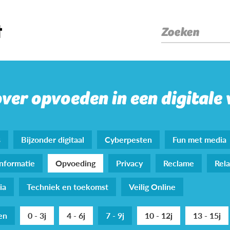
Zoeken
over opvoeden in een digitale
s
Bijzonder digitaal
Cyberpesten
Fun met media
nformatie
Opvoeding
Privacy
Reclame
Rela
ia
Techniek en toekomst
Veilig Online
den
0 - 3j
4 - 6j
7 - 9j
10 - 12j
13 - 15j