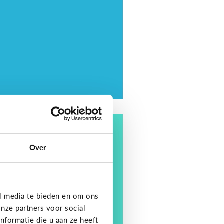
ding
tips om je kind op te
Over
eden in een digitale
ereld
l media te bieden en om ons
nze partners voor social
formatie die u aan ze heeft