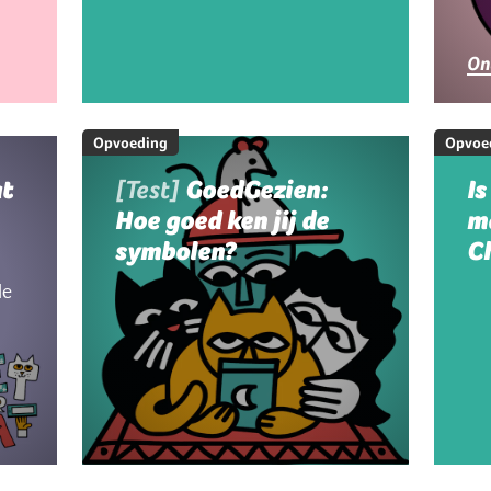
g
On
Opvoeding
Opvoe
at
[Test]
GoedGezien:
Is
Hoe goed ken jij de
m
symbolen?
C
le