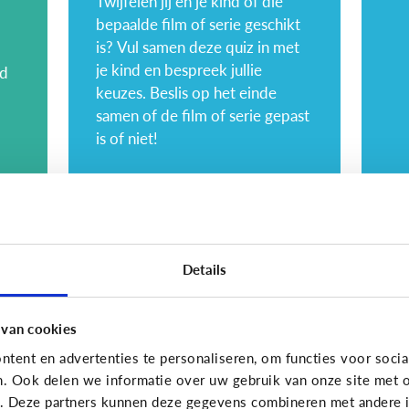
Twijfelen jij en je kind of die
bepaalde film of serie geschikt
is? Vul samen deze quiz in met
je kind en bespreek jullie
nd
keuzes. Beslis op het einde
samen of de film of serie gepast
is of niet!
Opvoeding
Opvoe
Hoe kies ik geschikte
6 
Details
content voor mijn
vo
kind?
w
 van cookies
tent en advertenties te personaliseren, om functies voor socia
n. Ook delen we informatie over uw gebruik van onze site met o
e. Deze partners kunnen deze gegevens combineren met andere in