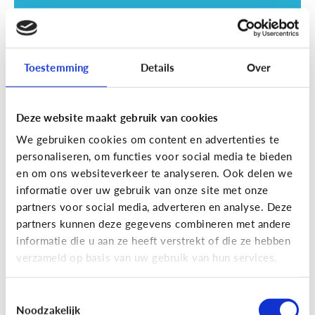
Toestemming
Details
Over
Deze website maakt gebruik van cookies
Opvoeding
We gebruiken cookies om content en advertenties te
Vanaf welke leeftijd mag mijn kind
personaliseren, om functies voor social media te bieden
naar een scherm kijken?
en om ons websiteverkeer te analyseren. Ook delen we
informatie over uw gebruik van onze site met onze
partners voor social media, adverteren en analyse. Deze
partners kunnen deze gegevens combineren met andere
informatie die u aan ze heeft verstrekt of die ze hebben
verzameld op basis van uw gebruik van hun services.
Toestemmingsselectie
Noodzakelijk