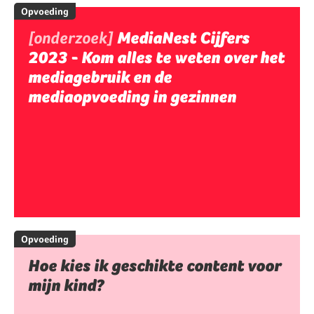
Opvoeding
[onderzoek]
MediaNest Cijfers
2023 - Kom alles te weten over het
mediagebruik en de
mediaopvoeding in gezinnen
Opvoeding
Hoe kies ik geschikte content voor
mijn kind?