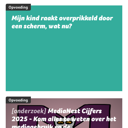
Opvoeding
Mijn kind raakt overprikkeld door
een scherm, wat nu?
Opvoeding
[onderzoek]
MediaNest Cijfers
2025 - Kom alles te weten over het
mediagebruik en de