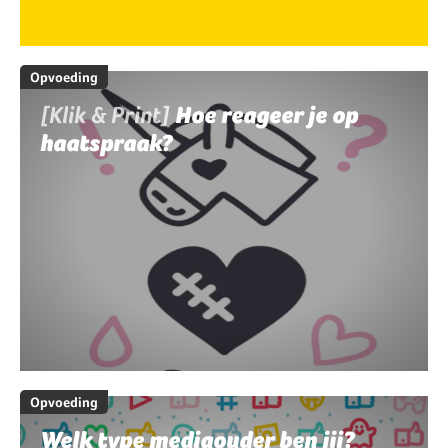
Opvoeding
[Klik & Print]
Hoe reageer je op
haatspraak?
Opvoeding
Welk type mediaouder ben jij?