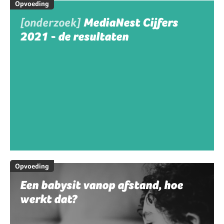
Opvoeding
[onderzoek]
MediaNest Cijfers
2021 - de resultaten
Opvoeding
Een babysit vanop afstand, hoe
werkt dat?