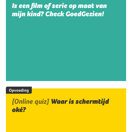
Is een film of serie op maat van
mijn kind? Check GoedGezien!
Opvoeding
[Online quiz]
Waar is schermtijd
oké?