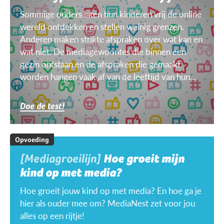
Sommige ouders laten hun kinderen vrij de online
wereld ontdekken en stellen weinig grenzen.
Anderen maken strikte afspraken over wat kan en
wat niet. De mediagewoontes die binnen een
gezin ontstaan en de afspraken die gemaakt
worden hangen vaak af van de leeftijd van hun
kinderen, van het doel, het toestel, het weer ...
Doe de test!
Opvoeding
[Mediagroeilijn]
Hoe groeit mijn
kind op met media?
Hoe groeit jouw kind op met media? En hoe ga je
hier als ouder mee om? MediaNest zet voor jou
alles op een rijtje!