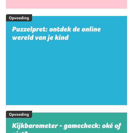
Opvoeding
Puzzelpret: ontdek de online
wereld van je kind
Opvoeding
Kijkbarometer - gamecheck: oké of