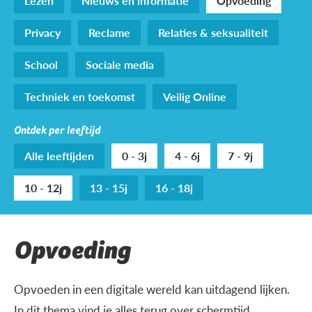
Lezen
Nieuws en informatie
Opvoeding
Privacy
Reclame
Relaties & seksualiteit
School
Sociale media
Techniek en toekomst
Veilig Online
Ontdek per leeftijd
Alle leeftijden
0 - 3j
4 - 6j
7 - 9j
10 - 12j
13 - 15j
16 - 18j
Opvoeding
Opvoeden in een digitale wereld kan uitdagend lijken.
In dit thema vind je alles terug over schermtijd,