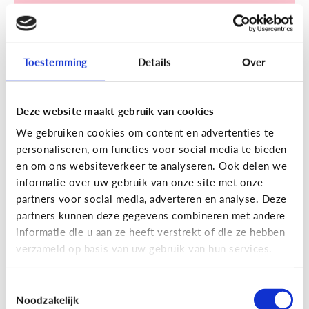
Ontdek de checklist!
Toestemming
Details
Over
Sociale media
Deze website maakt gebruik van cookies
Influencers, de grote helden van
We gebruiken cookies om content en advertenties te
personaliseren, om functies voor social media te bieden
mijn kind! Maar waarom toch?
en om ons websiteverkeer te analyseren. Ook delen we
informatie over uw gebruik van onze site met onze
partners voor social media, adverteren en analyse. Deze
partners kunnen deze gegevens combineren met andere
informatie die u aan ze heeft verstrekt of die ze hebben
verzameld op basis van uw gebruik van hun services.
Toestemmingsselectie
Noodzakelijk