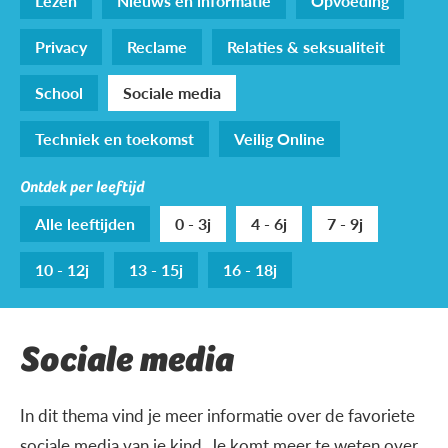
Lezen
Nieuws en informatie
Opvoeding
Privacy
Reclame
Relaties & seksualiteit
School
Sociale media
Techniek en toekomst
Veilig Online
Ontdek per leeftijd
Alle leeftijden
0 - 3j
4 - 6j
7 - 9j
10 - 12j
13 - 15j
16 - 18j
Sociale media
In dit thema vind je meer informatie over de favoriete
sociale media van je kind. Je komt meer te weten over