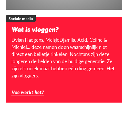
Sociale media
Wat is vloggen?
Dylan Haegens, MeisjeDjamila, Acid, Celine &
Michiel... deze namen doen waarschijnlijk niet
direct een belletje rinkelen. Nochtans zijn deze
jongeren de helden van de huidige generatie. Ze
zijn elk uniek maar hebben één ding gemeen. Het
zijn vloggers.
Hoe werkt het?