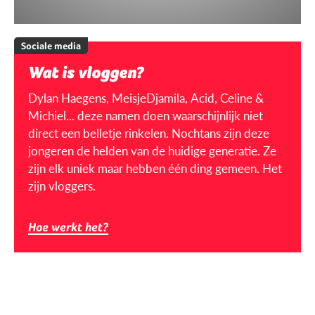
Sociale media
Wat is vloggen?
Dylan Haegens, MeisjeDjamila, Acid, Celine &
Michiel... deze namen doen waarschijnlijk niet
direct een belletje rinkelen. Nochtans zijn deze
jongeren de helden van de huidige generatie. Ze
zijn elk uniek maar hebben één ding gemeen. Het
zijn vloggers.
Hoe werkt het?