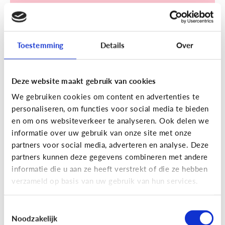
Ontdek de checklist!
Toestemming
Details
Over
Sociale media
Deze website maakt gebruik van cookies
Influencers, de grote helden van
We gebruiken cookies om content en advertenties te
personaliseren, om functies voor social media te bieden
mijn kind! Maar waarom toch?
en om ons websiteverkeer te analyseren. Ook delen we
informatie over uw gebruik van onze site met onze
partners voor social media, adverteren en analyse. Deze
partners kunnen deze gegevens combineren met andere
informatie die u aan ze heeft verstrekt of die ze hebben
verzameld op basis van uw gebruik van hun services.
Toestemmingsselectie
Noodzakelijk