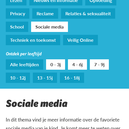
Lezen
Nieuws en informatie
Opvoeding
Privacy
Reclame
Relaties & seksualiteit
School
Sociale media
Techniek en toekomst
Veilig Online
Ontdek per leeftijd
Alle leeftijden
0 - 3j
4 - 6j
7 - 9j
10 - 12j
13 - 15j
16 - 18j
Sociale media
In dit thema vind je meer informatie over de favoriete
sociale media van je kind. Je komt meer te weten over