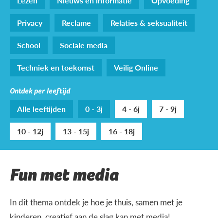
Lezen
Nieuws en informatie
Opvoeding
Privacy
Reclame
Relaties & seksualiteit
School
Sociale media
Techniek en toekomst
Veilig Online
Ontdek per leeftijd
Alle leeftijden
0 - 3j
4 - 6j
7 - 9j
10 - 12j
13 - 15j
16 - 18j
Fun met media
In dit thema ontdek je hoe je thuis, samen met je
kinderen, creatief aan de slag kan met media!