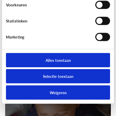
Wandelen was nog nooit zo leuk!
Voorkeuren
Ga samen geocachen!
Statistieken
Marketing
Alles toestaan
Selectie toestaan
Fun met media
Speels bijleren met een educatieve
Weigeren
app!