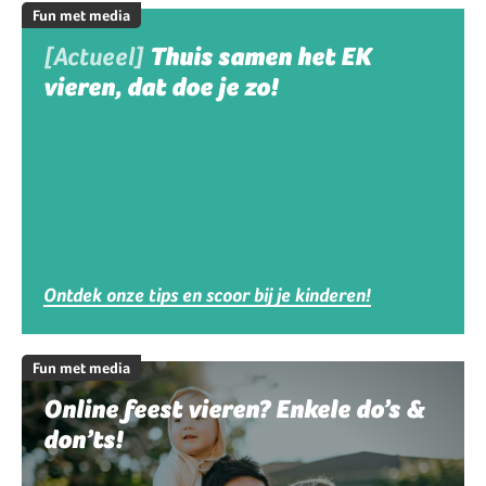
Fun met media
[Actueel]
Thuis samen het EK
vieren, dat doe je zo!
Ontdek onze tips en scoor bij je kinderen!
Fun met media
Online feest vieren? Enkele do’s &
don’ts!