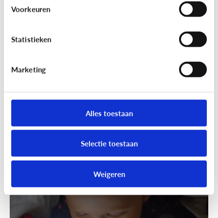
Wandelen was nog nooit zo leuk!
Voorkeuren
Ga samen geocachen!
Statistieken
Marketing
Alles toestaan
Selectie toestaan
Fun met media
Speels bijleren met een educatieve
Weigeren
app!