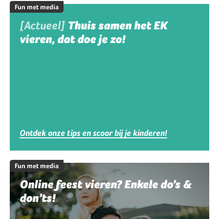
Fun met media
[Actueel]
Thuis samen het EK
vieren, dat doe je zo!
Ontdek onze tips en scoor bij je kinderen!
Fun met media
Online feest vieren? Enkele do’s &
don’ts!