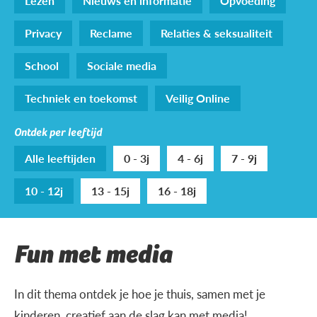
Lezen
Nieuws en informatie
Opvoeding
Privacy
Reclame
Relaties & seksualiteit
School
Sociale media
Techniek en toekomst
Veilig Online
Ontdek per leeftijd
Alle leeftijden
0 - 3j
4 - 6j
7 - 9j
10 - 12j
13 - 15j
16 - 18j
Fun met media
In dit thema ontdek je hoe je thuis, samen met je
kinderen, creatief aan de slag kan met media!