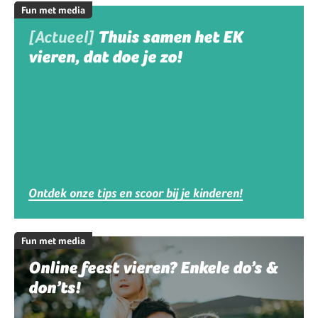
Fun met media
[Actueel]
Thuis samen het EK
vieren, dat doe je zo!
Ontdek onze tips en scoor bij je kinderen!
Fun met media
Online feest vieren? Enkele do’s &
don’ts!