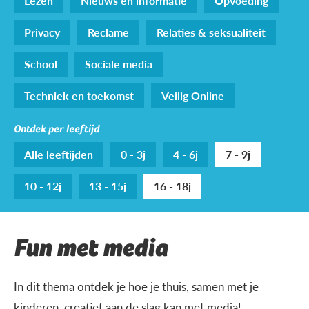
Lezen
Nieuws en informatie
Opvoeding
Privacy
Reclame
Relaties & seksualiteit
School
Sociale media
Techniek en toekomst
Veilig Online
Ontdek per leeftijd
Alle leeftijden
0 - 3j
4 - 6j
7 - 9j
10 - 12j
13 - 15j
16 - 18j
Fun met media
In dit thema ontdek je hoe je thuis, samen met je
kinderen, creatief aan de slag kan met media!