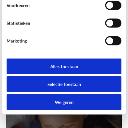
Wandelen was nog nooit zo leuk!
Voorkeuren
Ga samen geocachen!
Statistieken
Marketing
Alles toestaan
Selectie toestaan
Fun met media
Speels bijleren met een educatieve
Weigeren
app!