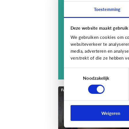
Speel samen Among
Toestemming
Us in 't echt!
Deze website maakt gebruik
We gebruiken cookies om con
websiteverkeer te analysere
media, adverteren en analys
verstrekt of die ze hebben v
Toestemmingsselectie
Noodzakelijk
Fun met media
Speels bijleren met
een educatieve app!
Weigeren