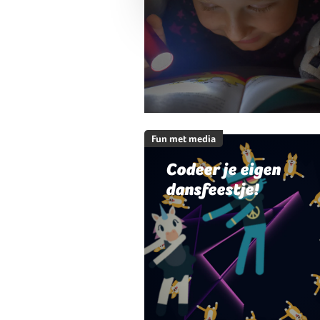
Fun met media
Codeer je eigen
dansfeestje!