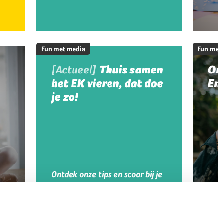
Fun met media
Fun me
[Actueel]
Thuis samen
On
het EK vieren, dat doe
En
je zo!
Ontdek onze tips en scoor bij je
kinderen!
Fun met media
Fun me