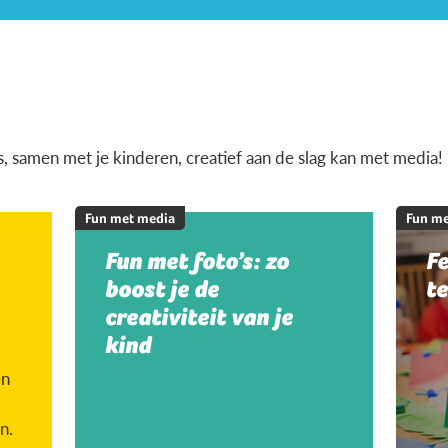
is, samen met je kinderen, creatief aan de slag kan met media!
Fun met media
Fun me
Fun met foto’s: zo
Fe
boost je de
te
creativiteit van je
kind
en
n.