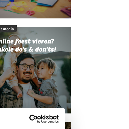
t media
line feest vieren?
kele do’s & don’ts!
t media