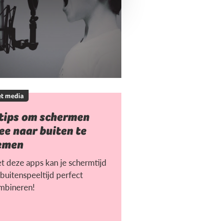
t media
 tips om schermen
e naar buiten te
emen
t deze apps kan je schermtijd
buitenspeeltijd perfect
mbineren!