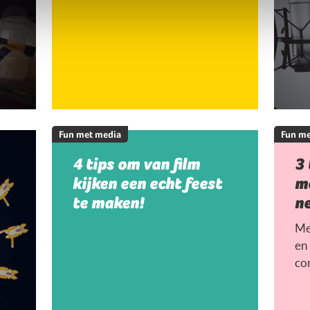
Fun met media
Fun me
4 tips om van film
3
kijken een echt feest
me
te maken!
n
Me
en 
co