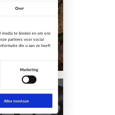
andelen was nog
Over
oit zo leuk! Ga
amen geocachen!
l media te bieden en om ons
nze partners voor social
formatie die u aan ze heeft
Marketing
t media
aak je eigen
odcast!
Alles toestaan