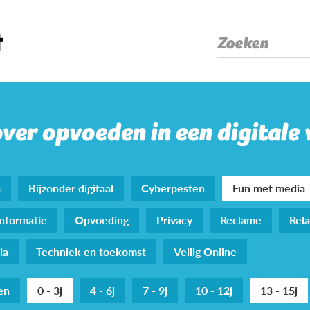
Zoeken
over opvoeden in een digitale
s
Bijzonder digitaal
Cyberpesten
Fun met media
nformatie
Opvoeding
Privacy
Reclame
Rela
ia
Techniek en toekomst
Veilig Online
den
0 - 3j
4 - 6j
7 - 9j
10 - 12j
13 - 15j