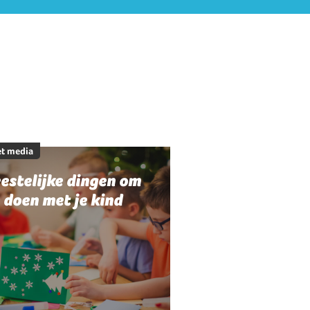
t media
estelijke dingen om
 doen met je kind