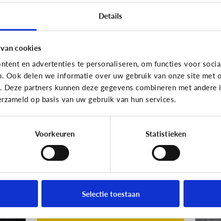
Maak je eigen
W
Details
Snapchat of
no
Instagram filter!
s
 van cookies
tent en advertenties te personaliseren, om functies voor socia
n. Ook delen we informatie over uw gebruik van onze site met o
e. Deze partners kunnen deze gegevens combineren met andere in
erzameld op basis van uw gebruik van hun services.
Voorkeuren
Statistieken
Fun met media
Fun me
Maak je eigen GIF!
M
p
Selectie toestaan