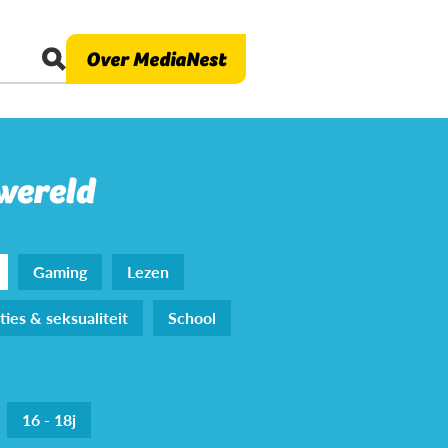
Over MediaNest
 wereld
Gaming
Lezen
ties & seksualiteit
School
16 - 18j