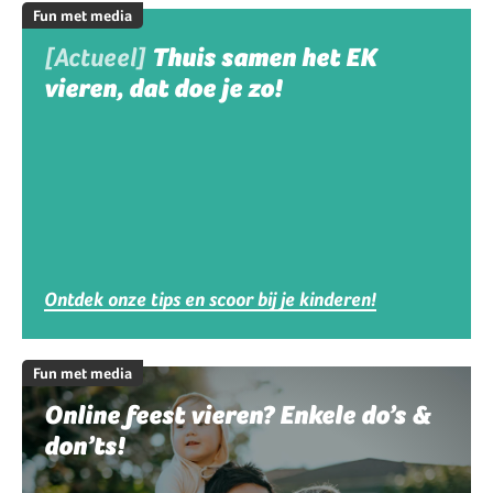
Fun met media
[Actueel]
Thuis samen het EK
vieren, dat doe je zo!
Ontdek onze tips en scoor bij je kinderen!
Fun met media
Online feest vieren? Enkele do’s &
don’ts!