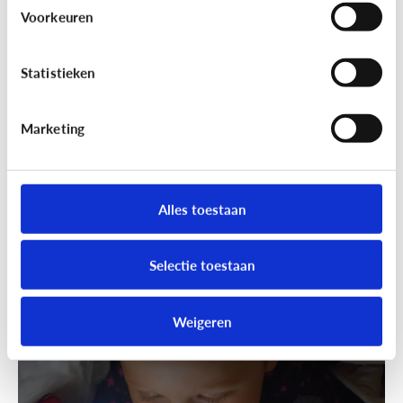
Wandelen was nog nooit zo leuk!
Voorkeuren
Ga samen geocachen!
Statistieken
Marketing
Alles toestaan
Selectie toestaan
Fun met media
Speels bijleren met een educatieve
Weigeren
app!