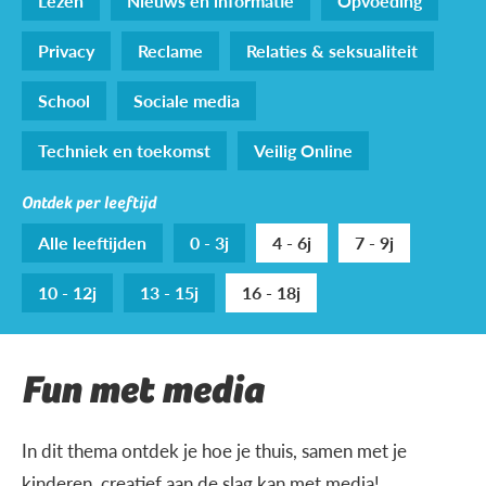
Lezen
Nieuws en informatie
Opvoeding
Privacy
Reclame
Relaties & seksualiteit
School
Sociale media
Techniek en toekomst
Veilig Online
Ontdek per leeftijd
Alle leeftijden
0 - 3j
4 - 6j
7 - 9j
10 - 12j
13 - 15j
16 - 18j
Fun met media
In dit thema ontdek je hoe je thuis, samen met je
kinderen, creatief aan de slag kan met media!