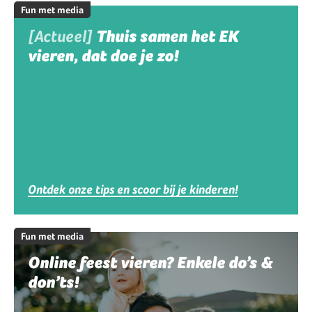
Fun met media
[Actueel]
Thuis samen het EK
vieren, dat doe je zo!
Ontdek onze tips en scoor bij je kinderen!
Fun met media
Online feest vieren? Enkele do’s &
don’ts!