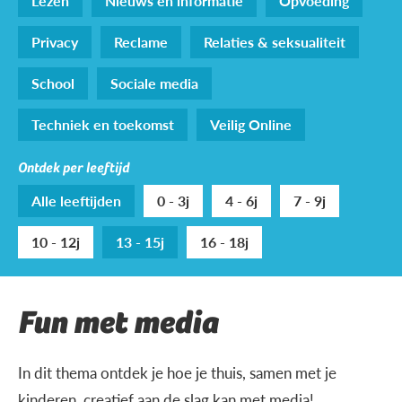
Lezen
Nieuws en informatie
Opvoeding
Privacy
Reclame
Relaties & seksualiteit
School
Sociale media
Techniek en toekomst
Veilig Online
Ontdek per leeftijd
Alle leeftijden
0 - 3j
4 - 6j
7 - 9j
10 - 12j
13 - 15j
16 - 18j
Fun met media
In dit thema ontdek je hoe je thuis, samen met je
kinderen, creatief aan de slag kan met media!