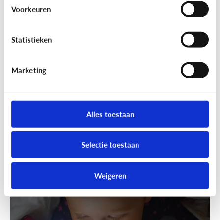
Wandelen was nog nooit zo leuk!
Voorkeuren
Ga samen geocachen!
Statistieken
Marketing
Alles toestaan
Selectie toestaan
Fun met media
Speels bijleren met een educatieve
Weigeren
app!