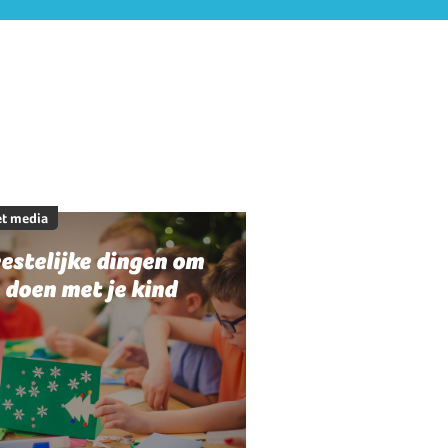
t media
estelijke dingen om
 doen met je kind