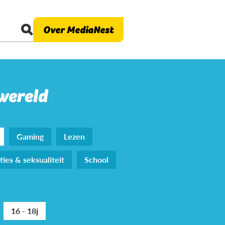
Over MediaNest
 wereld
Gaming
Lezen
ties & seksualiteit
School
16 - 18j