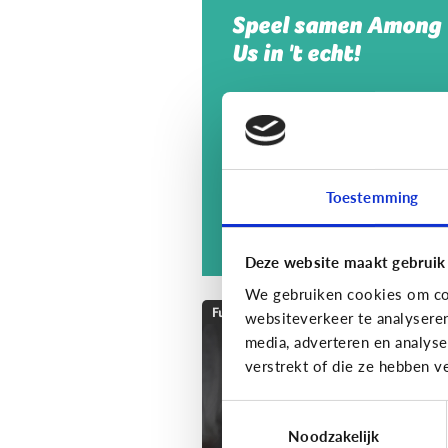
Speel samen Among
Us in 't echt!
Toestemming
Deze website maakt gebruik
We gebruiken cookies om con
Fun met media
websiteverkeer te analysere
media, adverteren en analys
Speels bijleren met
verstrekt of die ze hebben v
een educatieve app!
Toestemmingsselectie
Noodzakelijk