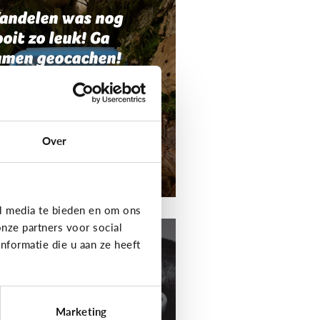
andelen was nog
oit zo leuk! Ga
amen geocachen!
Over
l media te bieden en om ons
t media
nze partners voor social
formatie die u aan ze heeft
aak je eigen
odcast!
Marketing