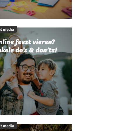
t media
line feest vieren?
kele do’s & don’ts!
t media