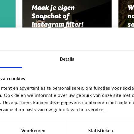
Maak je eigen
W
Snapchat of
no
Instagram filter!
s
Details
 van cookies
tent en advertenties te personaliseren, om functies voor socia
Fun met media
Fun me
n. Ook delen we informatie over uw gebruik van onze site met o
e. Deze partners kunnen deze gegevens combineren met andere in
Maak je eigen GIF!
M
erzameld op basis van uw gebruik van hun services.
p
Voorkeuren
Statistieken