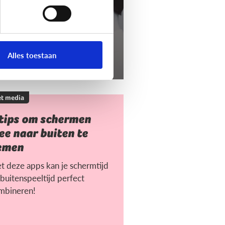
Alles toestaan
t media
 tips om schermen
e naar buiten te
emen
t deze apps kan je schermtijd
buitenspeeltijd perfect
mbineren!