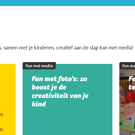
is, samen met je kinderen, creatief aan de slag kan met media!
Fun met media
Fun me
Fun met foto’s: zo
Fe
boost je de
te
creativiteit van je
kind
en
n.