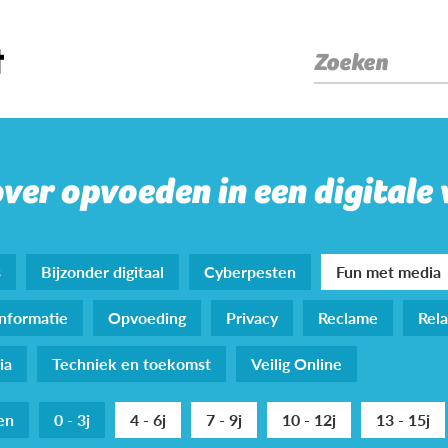
Zoeken
over opvoeden in een digitale
s
Bijzonder digitaal
Cyberpesten
Fun met media
nformatie
Opvoeding
Privacy
Reclame
Rela
ia
Techniek en toekomst
Veilig Online
den
0 - 3j
4 - 6j
7 - 9j
10 - 12j
13 - 15j