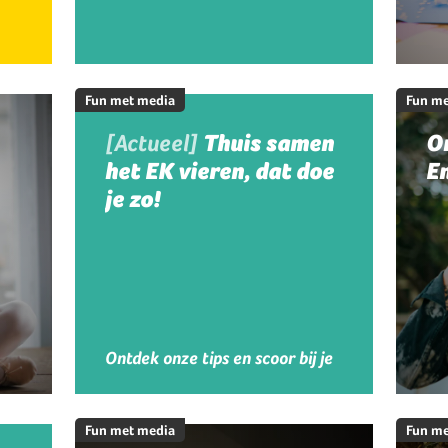
Fun met media
Fun me
[Actueel]
Thuis samen
On
het EK vieren, dat doe
En
je zo!
Ontdek onze tips en scoor bij je
kinderen!
Fun met media
Fun me