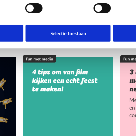
Selectie toestaan
Fun met media
Fun me
4 tips om van film
3
kijken een echt feest
me
te maken!
n
Me
en 
co