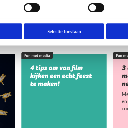
Selectie toestaan
Fun met media
Fun me
4 tips om van film
3
kijken een echt feest
me
te maken!
n
Me
en 
co