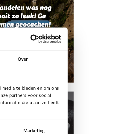
andelen was nog
oit zo leuk! Ga
amen geocachen!
Over
l media te bieden en om ons
t media
nze partners voor social
formatie die u aan ze heeft
aak je eigen
odcast!
Marketing