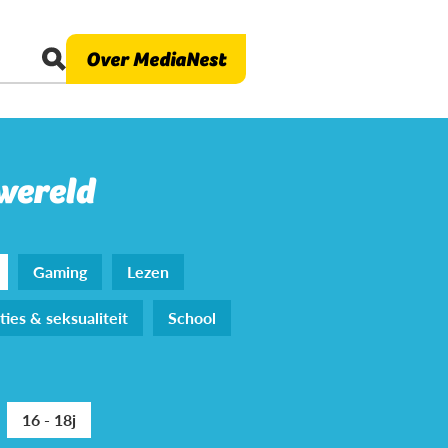
Over MediaNest
 wereld
Gaming
Lezen
ties & seksualiteit
School
16 - 18j