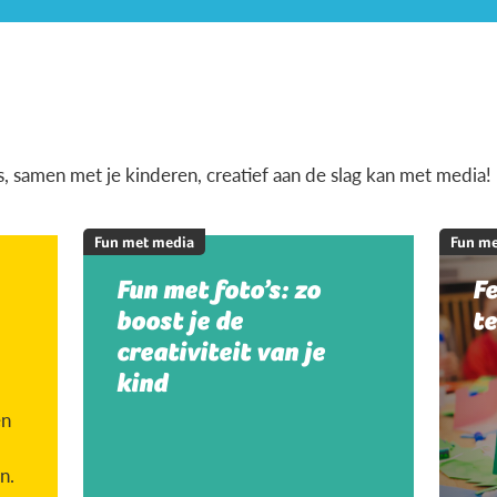
is, samen met je kinderen, creatief aan de slag kan met media!
Fun met media
Fun me
Fun met foto’s: zo
Fe
boost je de
te
creativiteit van je
kind
en
n.