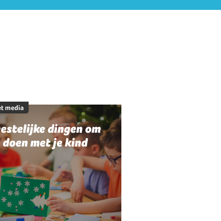
t media
estelijke dingen om
 doen met je kind