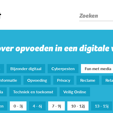
Zoeken
over opvoeden in een digitale
s
Bijzonder digitaal
Cyberpesten
Fun met media
nformatie
Opvoeding
Privacy
Reclame
Rela
ia
Techniek en toekomst
Veilig Online
den
0 - 3j
4 - 6j
7 - 9j
10 - 12j
13 - 15j