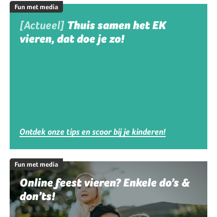
Fun met media
[Actueel]
Thuis samen het EK
vieren, dat doe je zo!
Ontdek onze tips en scoor bij je kinderen!
Fun met media
Online feest vieren? Enkele do’s &
don’ts!