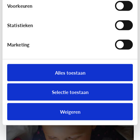
Wandelen was nog nooit zo leuk!
Voorkeuren
Ga samen geocachen!
Statistieken
Marketing
Alles toestaan
Selectie toestaan
Fun met media
Speels bijleren met een educatieve
Weigeren
app!