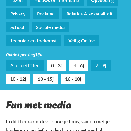
Lezen
Nieuws en informatie
Opvoeding
Privacy
Reclame
Relaties & seksualiteit
School
Sociale media
Techniek en toekomst
Veilig Online
Ontdek per leeftijd
Alle leeftijden
0 - 3j
4 - 6j
7 - 9j
10 - 12j
13 - 15j
16 - 18j
Fun met media
In dit thema ontdek je hoe je thuis, samen met je
kinderen, creatief aan de slag kan met media!