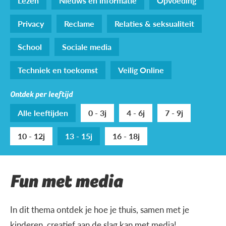
Lezen
Nieuws en informatie
Opvoeding
Privacy
Reclame
Relaties & seksualiteit
School
Sociale media
Techniek en toekomst
Veilig Online
Ontdek per leeftijd
Alle leeftijden
0 - 3j
4 - 6j
7 - 9j
10 - 12j
13 - 15j
16 - 18j
Fun met media
In dit thema ontdek je hoe je thuis, samen met je
kinderen, creatief aan de slag kan met media!