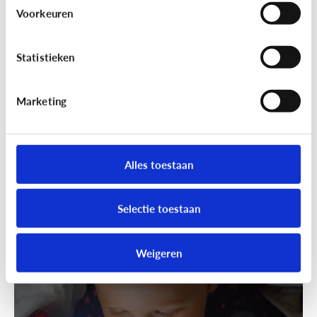
Wandelen was nog nooit zo leuk!
Voorkeuren
Ga samen geocachen!
Statistieken
Marketing
Alles toestaan
Selectie toestaan
Fun met media
Speels bijleren met een educatieve
Weigeren
app!