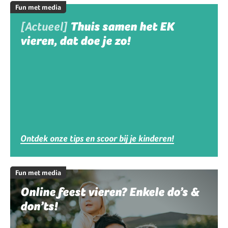
Fun met media
[Actueel]
Thuis samen het EK
vieren, dat doe je zo!
Ontdek onze tips en scoor bij je kinderen!
Fun met media
Online feest vieren? Enkele do’s &
don’ts!