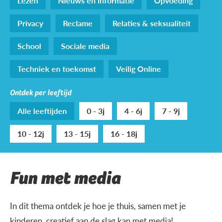
Lezen
Nieuws en informatie
Opvoeding
Privacy
Reclame
Relaties & seksualiteit
School
Sociale media
Techniek en toekomst
Veilig Online
Ontdek per leeftijd
Alle leeftijden
0 - 3j
4 - 6j
7 - 9j
10 - 12j
13 - 15j
16 - 18j
Fun met media
In dit thema ontdek je hoe je thuis, samen met je
kinderen, creatief aan de slag kan met media!