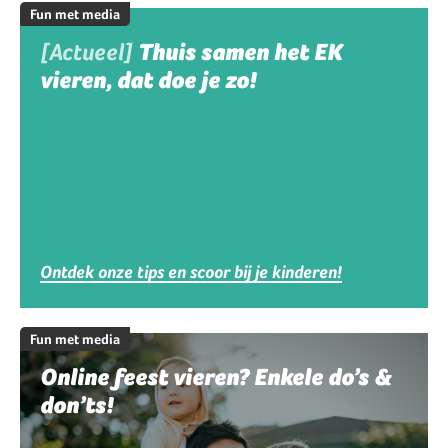
Fun met media
[Actueel]
Thuis samen het EK
vieren, dat doe je zo!
Ontdek onze tips en scoor bij je kinderen!
Fun met media
Online feest vieren? Enkele do’s &
don’ts!