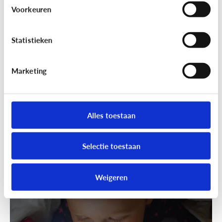
Wandelen was nog nooit zo leuk!
Voorkeuren
Ga samen geocachen!
Statistieken
Marketing
Alles toestaan
Selectie toestaan
Fun met media
Speels bijleren met een educatieve
Weigeren
app!