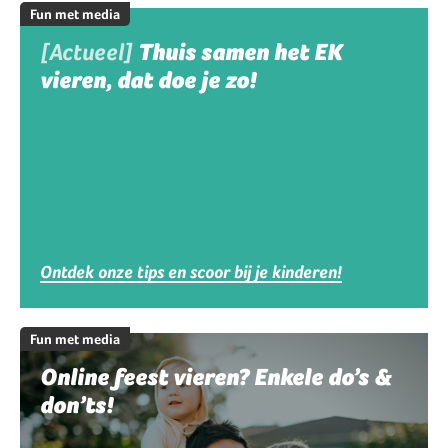
Fun met media
[Actueel]
Thuis samen het EK
vieren, dat doe je zo!
Ontdek onze tips en scoor bij je kinderen!
Fun met media
Online feest vieren? Enkele do’s &
don’ts!