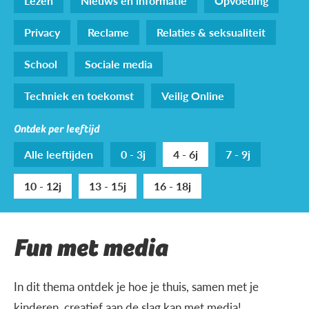
Lezen
Nieuws en informatie
Opvoeding
Privacy
Reclame
Relaties & seksualiteit
School
Sociale media
Techniek en toekomst
Veilig Online
Ontdek per leeftijd
Alle leeftijden
0 - 3j
4 - 6j
7 - 9j
10 - 12j
13 - 15j
16 - 18j
Fun met media
In dit thema ontdek je hoe je thuis, samen met je
kinderen, creatief aan de slag kan met media!