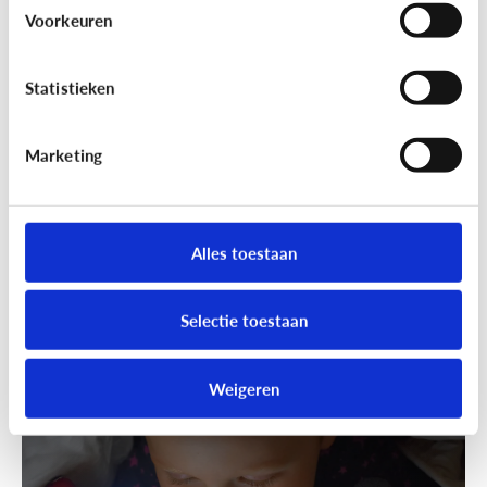
Wandelen was nog nooit zo leuk!
Voorkeuren
Ga samen geocachen!
Statistieken
Marketing
Alles toestaan
Selectie toestaan
Fun met media
Speels bijleren met een educatieve
Weigeren
app!