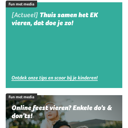
Fun met media
[Actueel]
Thuis samen het EK
vieren, dat doe je zo!
Ontdek onze tips en scoor bij je kinderen!
Fun met media
Online feest vieren? Enkele do’s &
don’ts!