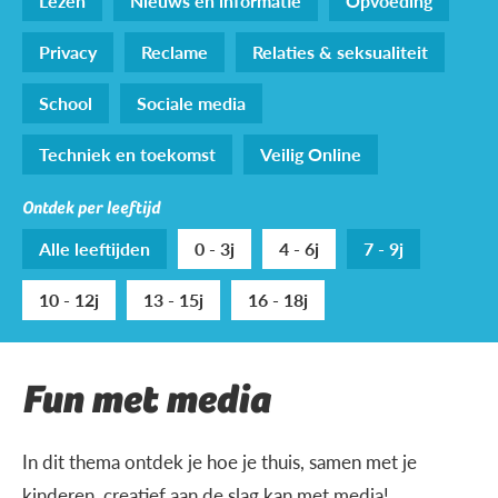
Lezen
Nieuws en informatie
Opvoeding
Privacy
Reclame
Relaties & seksualiteit
School
Sociale media
Techniek en toekomst
Veilig Online
Ontdek per leeftijd
Alle leeftijden
0 - 3j
4 - 6j
7 - 9j
10 - 12j
13 - 15j
16 - 18j
Fun met media
In dit thema ontdek je hoe je thuis, samen met je
kinderen, creatief aan de slag kan met media!