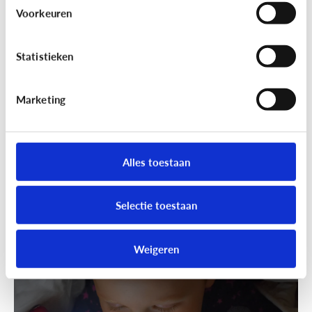
Wandelen was nog nooit zo leuk!
Voorkeuren
Ga samen geocachen!
Statistieken
Marketing
Alles toestaan
Selectie toestaan
Fun met media
Speels bijleren met een educatieve
Weigeren
app!