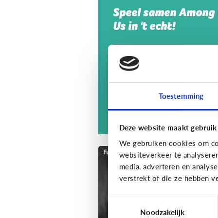
Speel samen Among
Us in 't echt!
Toestemming
Deze website maakt gebruik
We gebruiken cookies om con
Fun met media
websiteverkeer te analysere
media, adverteren en analys
Speels bijleren met
verstrekt of die ze hebben v
een educatieve app!
Toestemmingsselectie
Noodzakelijk