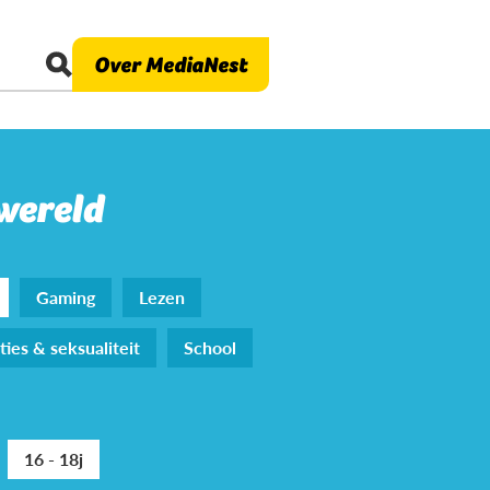
Over MediaNest
 wereld
Gaming
Lezen
ties & seksualiteit
School
16 - 18j