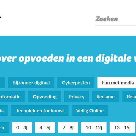
Zoeken
over opvoeden in een digitale
s
Bijzonder digitaal
Cyberpesten
Fun met media
nformatie
Opvoeding
Privacy
Reclame
Rela
ia
Techniek en toekomst
Veilig Online
den
0 - 3j
4 - 6j
7 - 9j
10 - 12j
13 - 15j