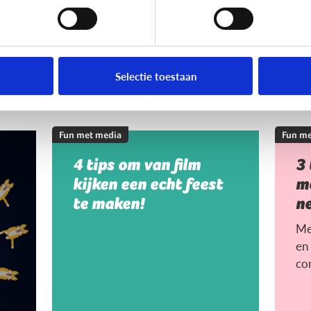
Selectie toestaan
Fun met media
Fun me
4 tips om van film
3
kijken een echt feest
me
te maken!
n
Me
en 
co