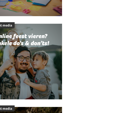
t media
line feest vieren?
kele do’s & don’ts!
t media