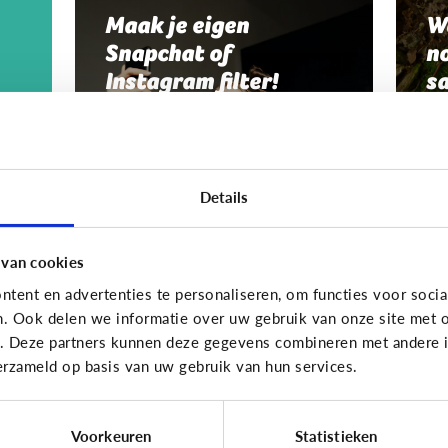
Maak je eigen
W
Snapchat of
no
Instagram filter!
s
Details
 van cookies
tent en advertenties te personaliseren, om functies voor socia
Fun met media
Fun me
n. Ook delen we informatie over uw gebruik van onze site met o
e. Deze partners kunnen deze gegevens combineren met andere in
Maak je eigen GIF!
M
erzameld op basis van uw gebruik van hun services.
p
Voorkeuren
Statistieken