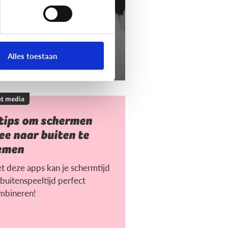
Alles toestaan
t media
 tips om schermen
e naar buiten te
emen
t deze apps kan je schermtijd
buitenspeeltijd perfect
mbineren!