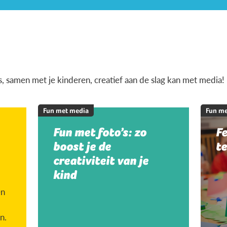
is, samen met je kinderen, creatief aan de slag kan met media!
Fun met media
Fun me
Fun met foto’s: zo
Fe
boost je de
te
creativiteit van je
kind
en
n.