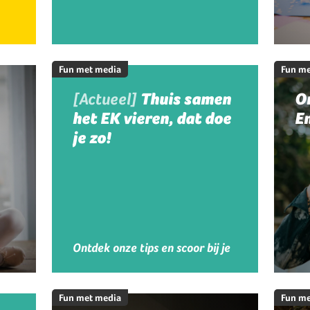
Fun met media
Fun me
[Actueel]
Thuis samen
On
het EK vieren, dat doe
En
je zo!
Ontdek onze tips en scoor bij je
kinderen!
Fun met media
Fun me