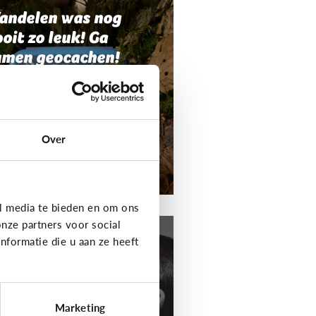
andelen was nog
oit zo leuk! Ga
amen geocachen!
Over
l media te bieden en om ons
t media
nze partners voor social
formatie die u aan ze heeft
aak je eigen
odcast!
Marketing