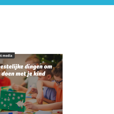
t media
estelijke dingen om
 doen met je kind