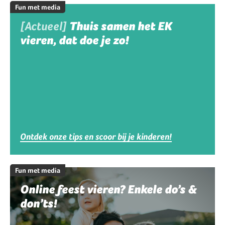
Fun met media
[Actueel]
Thuis samen het EK
vieren, dat doe je zo!
Ontdek onze tips en scoor bij je kinderen!
Fun met media
Online feest vieren? Enkele do’s &
don’ts!