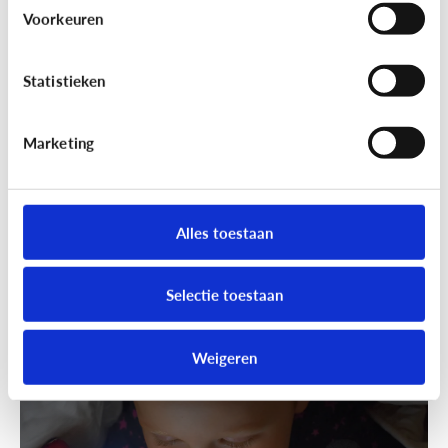
Wandelen was nog nooit zo leuk!
Voorkeuren
Ga samen geocachen!
Statistieken
Marketing
Alles toestaan
Selectie toestaan
Fun met media
Speels bijleren met een educatieve
Weigeren
app!