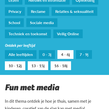
Lezen
Nieuws en informatie
Opvoeding
Privacy
Reclame
Relaties & seksualiteit
School
Sociale media
Techniek en toekomst
Veilig Online
Ontdek per leeftijd
Alle leeftijden
0 - 3j
4 - 6j
7 - 9j
10 - 12j
13 - 15j
16 - 18j
Fun met media
In dit thema ontdek je hoe je thuis, samen met je
kinderen, creatief aan de slag kan met media!